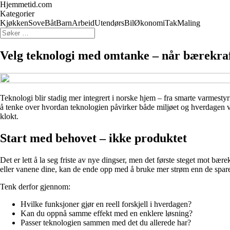
Hjemmetid.com
Kategorier
Kjøkken
Sove
Båt
Barn
Arbeid
Utendørs
Bil
Økonomi
Tak
Maling
Velg teknologi med omtanke – når bærekraft
Teknologi blir stadig mer integrert i norske hjem – fra smarte varmesty
å tenke over hvordan teknologien påvirker både miljøet og hverdagen 
klokt.
Start med behovet – ikke produktet
Det er lett å la seg friste av nye dingser, men det første steget mot bære
eller vanene dine, kan de ende opp med å bruke mer strøm enn de spare
Tenk derfor gjennom:
Hvilke funksjoner gjør en reell forskjell i hverdagen?
Kan du oppnå samme effekt med en enklere løsning?
Passer teknologien sammen med det du allerede har?