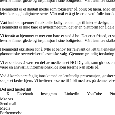
leserne finner glede og inspirasjon i sine boligreiser. Vårt team av skr
Hjemmetid er et digitalt medie som fokuserer på bolig og hjem. Med en d
leietakere og boliginteresserte. Vårt mål er å gi leserne verdifulle innsi
Vårt innhold spenner fra aktuelle boligtrender, tips til interiørdesign, t
Hjemmetid er ikke bare et nyhetsmedium; det er en plattform for å dele
Vi forstår at hjemmet er mer enn bare et sted å bo. Det er et fristed, et
leserne finner glede og inspirasjon i sine boligreiser. Vårt team av skr
Hjemmetid eksisterer for å fylle et behov for relevant og lett tilgjeng
økonomiske overveielser til estetiske valg. Gjennom grundig forskning og
Vi er stolte av å være en del av mediehuset NO Digitalt, som gir oss et sol
være en ansvarlig informasjonskilde som leserne kan stole på.
Ved å kombinere faglig innsikt med en lettfattelig presentasjon, ønsker vi
skape et bedre hjem. Vi inviterer leserne til å bli med oss på denne rei
Del med hjertet ditt
X
Facebook
Instagram
LinkedIn
YouTube
Pin
Møt oss
Send mail
Media
Forfremmelse