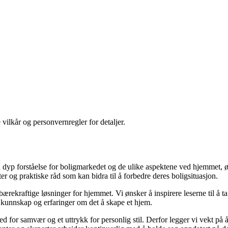
 vilkår og personvernregler for detaljer.
yp forståelse for boligmarkedet og de ulike aspektene ved hjemmet, ønsk
kter og praktiske råd som kan bidra til å forbedre deres boligsituasjon.
il bærekraftige løsninger for hjemmet. Vi ønsker å inspirere leserne til å 
 kunnskap og erfaringer om det å skape et hjem.
 sted for samvær og et uttrykk for personlig stil. Derfor legger vi vekt p