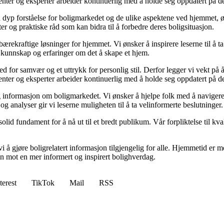
ibenter og eksperter arbeider kontinuerlig med å holde seg oppdatert på 
yp forståelse for boligmarkedet og de ulike aspektene ved hjemmet, ønsk
kter og praktiske råd som kan bidra til å forbedre deres boligsituasjon.
il bærekraftige løsninger for hjemmet. Vi ønsker å inspirere leserne til å 
 kunnskap og erfaringer om det å skape et hjem.
 sted for samvær og et uttrykk for personlig stil. Derfor legger vi vekt p
ibenter og eksperter arbeider kontinuerlig med å holde seg oppdatert på 
elig informasjon om boligmarkedet. Vi ønsker å hjelpe folk med å naviger
 analyser gir vi leserne muligheten til å ta velinformerte beslutninger.
id fundament for å nå ut til et bredt publikum. Vår forpliktelse til kvalit
 å gjøre boligrelatert informasjon tilgjengelig for alle. Hjemmetid er mer
sen mot en mer informert og inspirert bolighverdag.
terest
TikTok
Mail
RSS