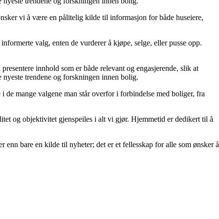
de nyeste trendene og forskningen innen bolig.
er vi å være en pålitelig kilde til informasjon for både huseiere,
ta informerte valg, enten de vurderer å kjøpe, selge, eller pusse opp.
å å presentere innhold som er både relevant og engasjerende, slik at
de nyeste trendene og forskningen innen bolig.
e i de mange valgene man står overfor i forbindelse med boliger, fra
et og objektivitet gjenspeiles i alt vi gjør. Hjemmetid er dedikert til å
 enn bare en kilde til nyheter; det er et fellesskap for alle som ønsker å