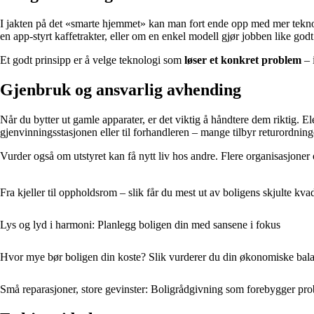
I jakten på det «smarte hjemmet» kan man fort ende opp med mer teknolo
en app-styrt kaffetrakter, eller om en enkel modell gjør jobben like godt
Et godt prinsipp er å velge teknologi som
løser et konkret problem
– 
Gjenbruk og ansvarlig avhending
Når du bytter ut gamle apparater, er det viktig å håndtere dem riktig. El
gjenvinningsstasjonen eller til forhandleren – mange tilbyr returordning
Vurder også om utstyret kan få nytt liv hos andre. Flere organisasjone
Fra kjeller til oppholdsrom – slik får du mest ut av boligens skjulte kva
Lys og lyd i harmoni: Planlegg boligen din med sansene i fokus
Hvor mye bør boligen din koste? Slik vurderer du din økonomiske bal
Små reparasjoner, store gevinster: Boligrådgivning som forebygger pr