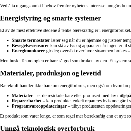
Ved å ta utgangspunkt i behov fremfor nyhetens interesse unngår du un
Energistyring og smarte systemer
Et av de mest effektive stedene å tenke bærekraftig er i energiforbruket
Smarte termostater
lærer seg når du er hjemme og justerer tem
Bevegelsessensorer
kan slå av lys og apparater når ingen er til s
Energimonitorer
gir deg oversikt over hvor strømmen brukes –
Men husk: Teknologien er bare så god som bruken av den. Et system som e
Materialer, produksjon og levetid
Bærekraft handler ikke bare om energiforbruk, men også om hvordan prod
Materialer
– er de resirkulerbare eller produsert med lav miljøp
Reparerbarhet
– kan produktet enkelt repareres hvis noe går i 
Programvareoppdateringer
– tilbyr produsenten oppdateringer
Et produkt som varer lenge, er som regel mer bærekraftig enn et nytt som
Unngå teknologisk overforbruk