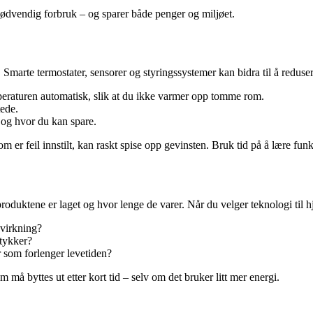
ødvendig forbruk – og sparer både penger og miljøet.
. Smarte termostater, sensorer og styringssystemer kan bidra til å reduse
peraturen automatisk, slik at du ikke varmer opp tomme rom.
tede.
 og hvor du kan spare.
r feil innstilt, kan raskt spise opp gevinsten. Bruk tid på å lære funks
uktene er laget og hvor lenge de varer. Når du velger teknologi til hj
åvirkning?
stykker?
 som forlenger levetiden?
 må byttes ut etter kort tid – selv om det bruker litt mer energi.