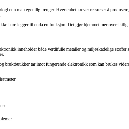
gi enn man egentlig trenger. Hver enhet krever ressurser å produsere, 
.
ikke bare legger til enda en funksjon. Det gjør hjemmet mer oversiktlig 
ektronikk inneholder både verdifulle metaller og miljøskadelige stoffer s
er.
r og bruktbutikker tar imot fungerende elektronikk som kan brukes vider
dratmeter
anse
oblemer