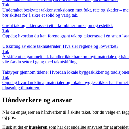
Tak
Undertaket beskytter takkonstruksjonen mot fukt, råte og skader – men
bør skiftes for å sikre et solid og varig tak.
Grønt tak og takterrasse i ett – kombiner funksjon og estetikk
Tak
Oppdag hvordan du kan forene grønt tak og takterrasse i én smart løsni
Utskifting av eldre takmaterialer: Hva sier reglene og lovverket?
Tak
Å skifte ut et gammelt tak handler ikke bare om nytt materiale og hån
vite før du setter i gang med takutskifting.
Taktyper gjennom tidene: Hvordan lokale byggeskikker og tradisjoner
Tak
Oppdag hvordan klima, materialer og lokale byggeskikker har formet ta
tilpasning til naturen.
Håndverkere og ansvar
Når du engasjerer en håndverker til å skifte taket, bør du velge en fa
og pris.
Husk at det er
huseieren
som har det endelige ansvaret for at arbeidet