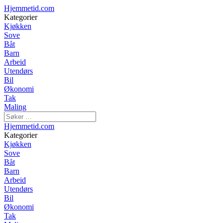
Hjemmetid.com
Kategorier
Kjøkken
Sove
Båt
Barn
Arbeid
Utendørs
Bil
Økonomi
Tak
Maling
Hjemmetid.com
Kategorier
Kjøkken
Sove
Båt
Barn
Arbeid
Utendørs
Bil
Økonomi
Tak