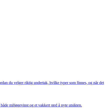
rdan du velger riktig undertak, hvilke typer som finnes, og når det
både miljøgevinst og et vakkert sted å nyte utsikten.