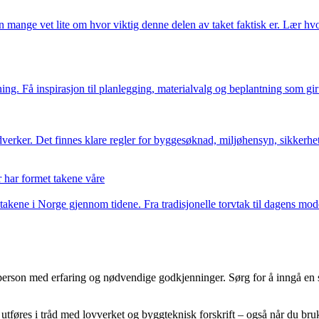
 mange vet lite om hvor viktig denne delen av taket faktisk er. Lær hvo
ng. Få inspirasjon til planlegging, materialvalg og beplantning som gir 
dverker. Det finnes klare regler for byggesøknad, miljøhensyn, sikkerh
 har formet takene våre
kene i Norge gjennom tidene. Fra tradisjonelle torvtak til dagens mode
gperson med erfaring og nødvendige godkjenninger. Sørg for å inngå en s
 utføres i tråd med lovverket og byggteknisk forskrift – også når du br