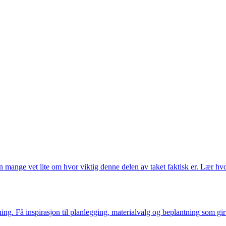
 mange vet lite om hvor viktig denne delen av taket faktisk er. Lær hvo
ng. Få inspirasjon til planlegging, materialvalg og beplantning som gir 