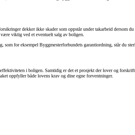
e forsikringer dekker ikke skader som oppstår under takarbeid dersom du 
 være viktig ved et eventuelt salg av boligen.
 som for eksempel Byggmesterforbundets garantiordning, står du sterke
fektiviteten i boligen. Samtidig er det et prosjekt der lover og forskrifte
 taket oppfyller både lovens krav og dine egne forventninger.