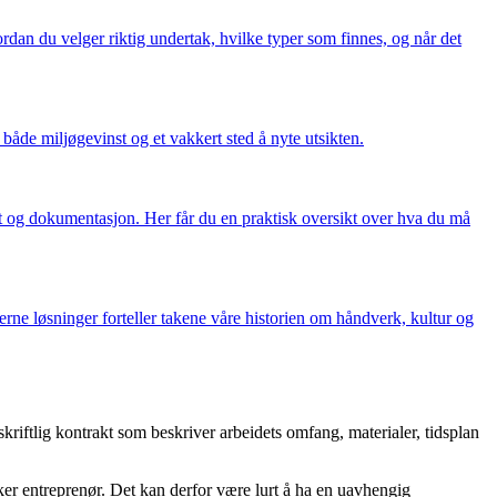
rdan du velger riktig undertak, hvilke typer som finnes, og når det
både miljøgevinst og et vakkert sted å nyte utsikten.
et og dokumentasjon. Her får du en praktisk oversikt over hva du må
rne løsninger forteller takene våre historien om håndverk, kultur og
kriftlig kontrakt som beskriver arbeidets omfang, materialer, tidsplan
uker entreprenør. Det kan derfor være lurt å ha en uavhengig