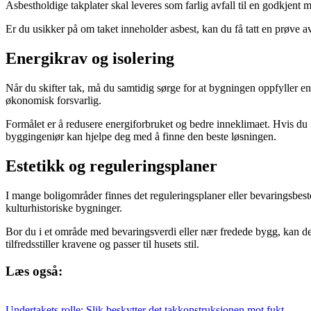
Asbestholdige takplater skal leveres som farlig avfall til en godkjent 
Er du usikker på om taket inneholder asbest, kan du få tatt en prøve a
Energikrav og isolering
Når du skifter tak, må du samtidig sørge for at bygningen oppfyller ene
økonomisk forsvarlig.
Formålet er å redusere energiforbruket og bedre inneklimaet. Hvis du fo
byggingeniør kan hjelpe deg med å finne den beste løsningen.
Estetikk og reguleringsplaner
I mange boligområder finnes det reguleringsplaner eller bevaringsbestemm
kulturhistoriske bygninger.
Bor du i et område med bevaringsverdi eller nær fredede bygg, kan d
tilfredsstiller kravene og passer til husets stil.
Læs også:
Undertakets rolle: Slik beskytter det takkonstruksjonen mot fukt