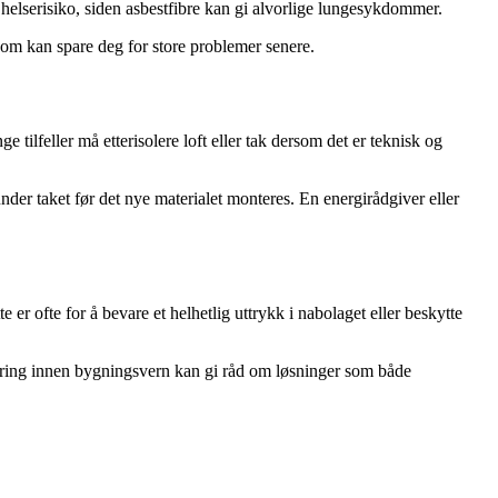
å helserisiko, siden asbestfibre kan gi alvorlige lungesykdommer.
 som kan spare deg for store problemer senere.
tilfeller må etterisolere loft eller tak dersom det er teknisk og
nder taket før det nye materialet monteres. En energirådgiver eller
 er ofte for å bevare et helhetlig uttrykk i nabolaget eller beskytte
faring innen bygningsvern kan gi råd om løsninger som både