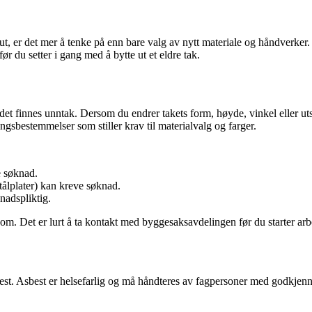
ut, er det mer å tenke på enn bare valg av nytt materiale og håndverker.
r du setter i gang med å bytte ut et eldre tak.
n det finnes unntak. Dersom du endrer takets form, høyde, vinkel eller 
ngsbestemmelser som stiller krav til materialvalg og farger.
e søknad.
 stålplater) kan kreve søknad.
nadspliktig.
m. Det er lurt å ta kontakt med byggesaksavdelingen før du starter arbei
best. Asbest er helsefarlig og må håndteres av fagpersoner med godkjenni