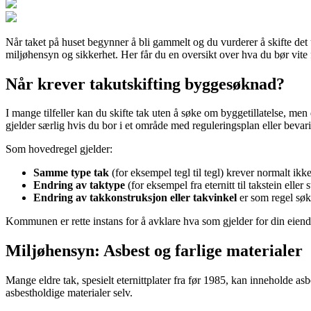
Når taket på huset begynner å bli gammelt og du vurderer å skifte det 
miljøhensyn og sikkerhet. Her får du en oversikt over hva du bør vite fø
Når krever takutskifting byggesøknad?
I mange tilfeller kan du skifte tak uten å søke om byggetillatelse, me
gjelder særlig hvis du bor i et område med reguleringsplan eller bevari
Som hovedregel gjelder:
Samme type tak
(for eksempel tegl til tegl) krever normalt ikk
Endring av taktype
(for eksempel fra eternitt til takstein eller
Endring av takkonstruksjon eller takvinkel
er som regel søk
Kommunen er rette instans for å avklare hva som gjelder for din eiendo
Miljøhensyn: Asbest og farlige materialer
Mange eldre tak, spesielt eternittplater fra før 1985, kan inneholde as
asbestholdige materialer selv.