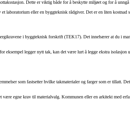
mottaksstasjon. Dette er viktig både for å beskytte miljøet og for å unng
v et laboratorium eller en byggteknisk rådgiver. Det er en liten kostnad
rgikravene i byggteknisk forskrift (TEK17). Det innebærer at du i mange 
r eksempel legger nytt tak, kan det være lurt å legge ekstra isolasjon u
elser som fastsetter hvilke takmaterialer og farger som er tillatt. Dette
et være egne krav til materialvalg. Kommunen eller en arkitekt med er