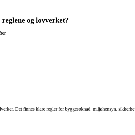
r reglene og lovverket?
fter
dverker. Det finnes klare regler for byggesøknad, miljøhensyn, sikkerh