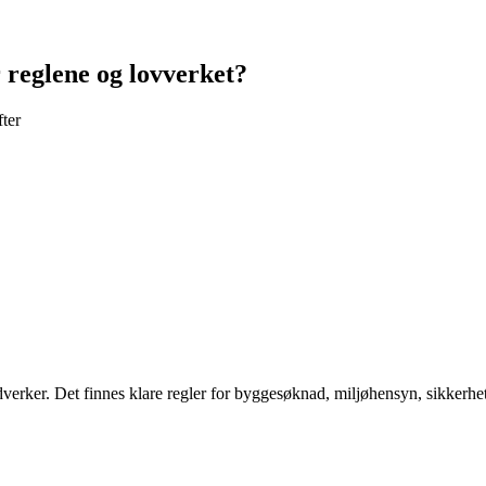
r reglene og lovverket?
fter
dverker. Det finnes klare regler for byggesøknad, miljøhensyn, sikkerh