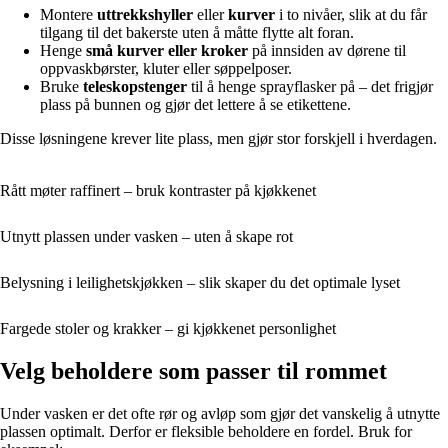
Montere
uttrekkshyller
eller
kurver
i to nivåer, slik at du får
tilgang til det bakerste uten å måtte flytte alt foran.
Henge
små kurver eller kroker
på innsiden av dørene til
oppvaskbørster, kluter eller søppelposer.
Bruke
teleskopstenger
til å henge sprayflasker på – det frigjør
plass på bunnen og gjør det lettere å se etikettene.
Disse løsningene krever lite plass, men gjør stor forskjell i hverdagen.
Rått møter raffinert – bruk kontraster på kjøkkenet
Utnytt plassen under vasken – uten å skape rot
Belysning i leilighetskjøkken – slik skaper du det optimale lyset
Fargede stoler og krakker – gi kjøkkenet personlighet
Velg beholdere som passer til rommet
Under vasken er det ofte rør og avløp som gjør det vanskelig å utnytte
plassen optimalt. Derfor er fleksible beholdere en fordel. Bruk for