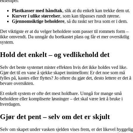
eksempel:
Plastkasser med håndtak
, slik at du enkelt kan trekke dem ut.
Kurver i ulike størrelser
, som kan tilpasses rundt rørene.
Gjennomsiktige beholdere
, så du raskt ser hva som er i dem.
Det viktigste er at du velger beholdere som passer til rommets form –
ikke omvendt. Da unngår du bortkastet plass og får et mer oversiktlig
system.
Hold det enkelt – og vedlikehold det
Selv det beste systemet mister effekten hvis det ikke holdes ved like.
Gjør det til en vane å sjekke skapet innimellom: Er det noe som må
fylles på, kastes eller flyttes? Jo oftere du gjør det, desto lettere er det å
bevare oversikten.
Et enkelt system er ofte det mest holdbare. Unngå for mange små
beholdere eller kompliserte løsninger – det skal være lett å bruke i
hverdagen.
Gjør det pent – selv om det er skjult
Selv om skapet under vasken sjelden vises frem, er det likevel hyggelig