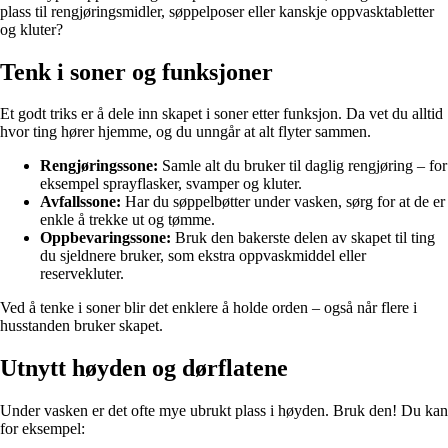
plass til rengjøringsmidler, søppelposer eller kanskje oppvasktabletter
og kluter?
Tenk i soner og funksjoner
Et godt triks er å dele inn skapet i soner etter funksjon. Da vet du alltid
hvor ting hører hjemme, og du unngår at alt flyter sammen.
Rengjøringssone:
Samle alt du bruker til daglig rengjøring – for
eksempel sprayflasker, svamper og kluter.
Avfallssone:
Har du søppelbøtter under vasken, sørg for at de er
enkle å trekke ut og tømme.
Oppbevaringssone:
Bruk den bakerste delen av skapet til ting
du sjeldnere bruker, som ekstra oppvaskmiddel eller
reservekluter.
Ved å tenke i soner blir det enklere å holde orden – også når flere i
husstanden bruker skapet.
Utnytt høyden og dørflatene
Under vasken er det ofte mye ubrukt plass i høyden. Bruk den! Du kan
for eksempel: