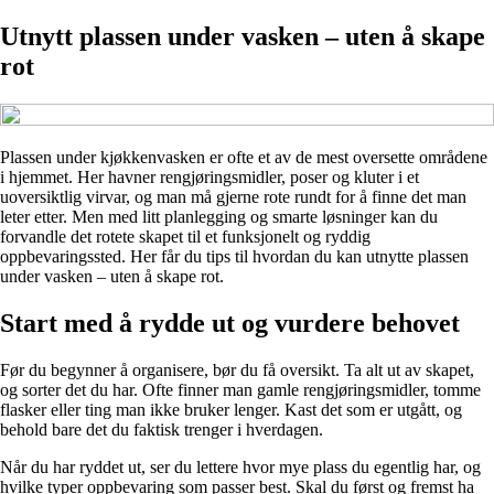
Utnytt plassen under vasken – uten å skape
rot
Plassen under kjøkkenvasken er ofte et av de mest oversette områdene
i hjemmet. Her havner rengjøringsmidler, poser og kluter i et
uoversiktlig virvar, og man må gjerne rote rundt for å finne det man
leter etter. Men med litt planlegging og smarte løsninger kan du
forvandle det rotete skapet til et funksjonelt og ryddig
oppbevaringssted. Her får du tips til hvordan du kan utnytte plassen
under vasken – uten å skape rot.
Start med å rydde ut og vurdere behovet
Før du begynner å organisere, bør du få oversikt. Ta alt ut av skapet,
og sorter det du har. Ofte finner man gamle rengjøringsmidler, tomme
flasker eller ting man ikke bruker lenger. Kast det som er utgått, og
behold bare det du faktisk trenger i hverdagen.
Når du har ryddet ut, ser du lettere hvor mye plass du egentlig har, og
hvilke typer oppbevaring som passer best. Skal du først og fremst ha