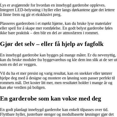
Lys er avgjørende for hvordan en innebygd garderobe oppleves.
Integrert LED-belysning i hyller eller langs dørkantene gjør det lettere
å finne frem og gir et eksklusivt preg.
Plasseres garderoben i et mørkt hjørne, kan du bruke lyse materialer
eller speil for å skape mer romfølelse. En godt belyst garderobe føles
ikke bare praktisk – den blir en del av atmosfæren i rommet.
Gjør det selv – eller få hjelp av fagfolk
En innebygd garderobe kan bygges på mange måter. Er du nevenyttig,
kan du bruke moduler fra byggevarehus og kle dem inn slik at de ser ut
som en del av veggen.
Vil du ha et mer presist og varig resultat, kan en snekker eller tømrer
hjelpe deg med å designe og montere en løsning som passer perfekt til
rommets mål. Det koster litt mer, men resultatet holder i mange år og
kan øke verdien på boligen.
En garderobe som kan vokse med deg
En godt planlagt innebygd garderobe kan enkelt tilpasses over tid.
Flyttbare hyller, justerbare stenger og modulbaserte løsninger gjør det