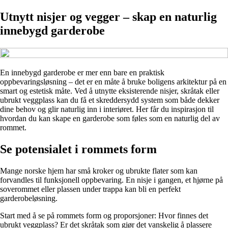
Utnytt nisjer og vegger – skap en naturlig
innebygd garderobe
En innebygd garderobe er mer enn bare en praktisk
oppbevaringsløsning – det er en måte å bruke boligens arkitektur på en
smart og estetisk måte. Ved å utnytte eksisterende nisjer, skråtak eller
ubrukt veggplass kan du få et skreddersydd system som både dekker
dine behov og glir naturlig inn i interiøret. Her får du inspirasjon til
hvordan du kan skape en garderobe som føles som en naturlig del av
rommet.
Se potensialet i rommets form
Mange norske hjem har små kroker og ubrukte flater som kan
forvandles til funksjonell oppbevaring. En nisje i gangen, et hjørne på
soverommet eller plassen under trappa kan bli en perfekt
garderobeløsning.
Start med å se på rommets form og proporsjoner: Hvor finnes det
ubrukt veggplass? Er det skråtak som gjør det vanskelig å plassere