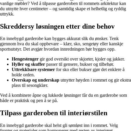
vanlige møbler? Ved å tilpasse garderoben til rommets arkitektur kan
du utnytte hver centimeter – og samtidig skape et helhetlig og ryddig
uttrykk.
Skreddersy løsningen etter dine behov
En innebygd garderobe kan bygges akkurat slik du ønsker. Tenk
gjennom hva du skal oppbevare – klær, sko, sengetøy eller kanskje
sportsutstyr. Det avgjør hvordan innredningen bør bygges opp.
Hengestenger
gir god oversikt over skjorter, kjoler og jakker.
Hyller og skuffer
passer til gensere, bukser og tilbehør.
Uttrekkbare systemer
for sko eller bukser gjør det enklere å
holde orden.
Overskap og underskap
utnytter høyden i rommet og gir ekstra
plass til sesongklær.
Ved å kombinere åpne og lukkede løsninger får du en garderobe som
både er praktisk og pen å se på.
Tilpass garderoben til interiørstilen
En innebygd garderobe skal helst gli sømløst inn i rommet. Velg
fronter og materialer som harmonerer med resten av interiøret.