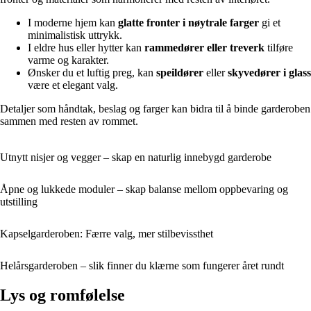
I moderne hjem kan
glatte fronter i nøytrale farger
gi et
minimalistisk uttrykk.
I eldre hus eller hytter kan
rammedører eller treverk
tilføre
varme og karakter.
Ønsker du et luftig preg, kan
speildører
eller
skyvedører i glass
være et elegant valg.
Detaljer som håndtak, beslag og farger kan bidra til å binde garderoben
sammen med resten av rommet.
Utnytt nisjer og vegger – skap en naturlig innebygd garderobe
Åpne og lukkede moduler – skap balanse mellom oppbevaring og
utstilling
Kapselgarderoben: Færre valg, mer stilbevissthet
Helårsgarderoben – slik finner du klærne som fungerer året rundt
Lys og romfølelse