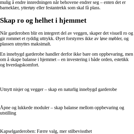
mulig å endre innredningen når behovene endrer seg – enten det er
barneklær, yttertøy eller festantrekk som skal få plass.
Skap ro og helhet i hjemmet
Når garderoben blir en integrert del av veggen, skaper det visuell ro og
gir rommet et ryddig uttrykk. Øyet forstyrres ikke av løse møbler, og
plassen utnyttes maksimalt.
En innebygd garderobe handler derfor ikke bare om oppbevaring, men
om å skape balanse i hjemmet – en investering i både orden, estetikk
og hverdagskomfort.
Utnytt nisjer og vegger – skap en naturlig innebygd garderobe
Åpne og lukkede moduler – skap balanse mellom oppbevaring og
utstilling
Kapselgarderoben: Færre valg, mer stilbevissthet