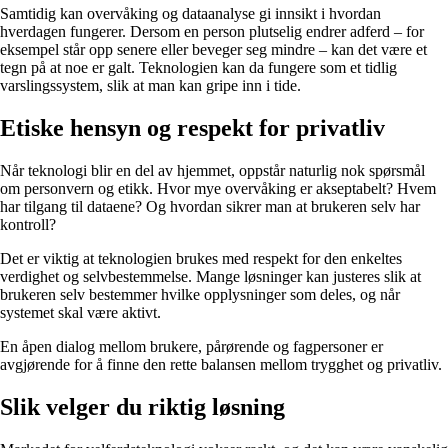
Samtidig kan overvåking og dataanalyse gi innsikt i hvordan
hverdagen fungerer. Dersom en person plutselig endrer adferd – for
eksempel står opp senere eller beveger seg mindre – kan det være et
tegn på at noe er galt. Teknologien kan da fungere som et tidlig
varslingssystem, slik at man kan gripe inn i tide.
Etiske hensyn og respekt for privatliv
Når teknologi blir en del av hjemmet, oppstår naturlig nok spørsmål
om personvern og etikk. Hvor mye overvåking er akseptabelt? Hvem
har tilgang til dataene? Og hvordan sikrer man at brukeren selv har
kontroll?
Det er viktig at teknologien brukes med respekt for den enkeltes
verdighet og selvbestemmelse. Mange løsninger kan justeres slik at
brukeren selv bestemmer hvilke opplysninger som deles, og når
systemet skal være aktivt.
En åpen dialog mellom brukere, pårørende og fagpersoner er
avgjørende for å finne den rette balansen mellom trygghet og privatliv.
Slik velger du riktig løsning