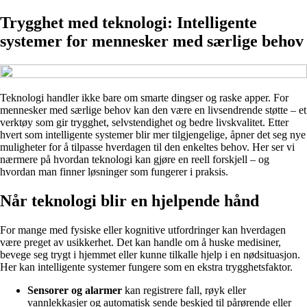
Trygghet med teknologi: Intelligente
systemer for mennesker med særlige behov
Teknologi handler ikke bare om smarte dingser og raske apper. For
mennesker med særlige behov kan den være en livsendrende støtte – et
verktøy som gir trygghet, selvstendighet og bedre livskvalitet. Etter
hvert som intelligente systemer blir mer tilgjengelige, åpner det seg nye
muligheter for å tilpasse hverdagen til den enkeltes behov. Her ser vi
nærmere på hvordan teknologi kan gjøre en reell forskjell – og
hvordan man finner løsninger som fungerer i praksis.
Når teknologi blir en hjelpende hånd
For mange med fysiske eller kognitive utfordringer kan hverdagen
være preget av usikkerhet. Det kan handle om å huske medisiner,
bevege seg trygt i hjemmet eller kunne tilkalle hjelp i en nødsituasjon.
Her kan intelligente systemer fungere som en ekstra trygghetsfaktor.
Sensorer og alarmer
kan registrere fall, røyk eller
vannlekkasjer og automatisk sende beskjed til pårørende eller