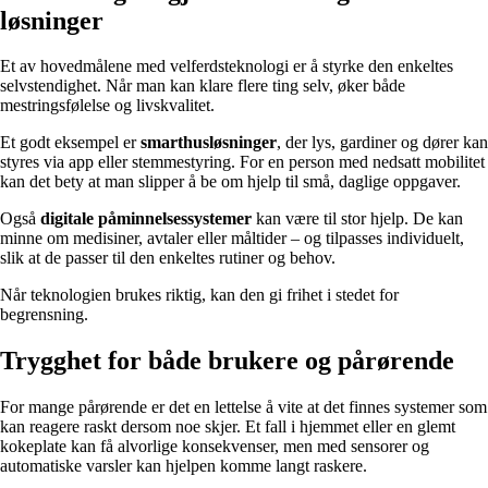
løsninger
Et av hovedmålene med velferdsteknologi er å styrke den enkeltes
selvstendighet. Når man kan klare flere ting selv, øker både
mestringsfølelse og livskvalitet.
Et godt eksempel er
smarthusløsninger
, der lys, gardiner og dører kan
styres via app eller stemmestyring. For en person med nedsatt mobilitet
kan det bety at man slipper å be om hjelp til små, daglige oppgaver.
Også
digitale påminnelsessystemer
kan være til stor hjelp. De kan
minne om medisiner, avtaler eller måltider – og tilpasses individuelt,
slik at de passer til den enkeltes rutiner og behov.
Når teknologien brukes riktig, kan den gi frihet i stedet for
begrensning.
Trygghet for både brukere og pårørende
For mange pårørende er det en lettelse å vite at det finnes systemer som
kan reagere raskt dersom noe skjer. Et fall i hjemmet eller en glemt
kokeplate kan få alvorlige konsekvenser, men med sensorer og
automatiske varsler kan hjelpen komme langt raskere.