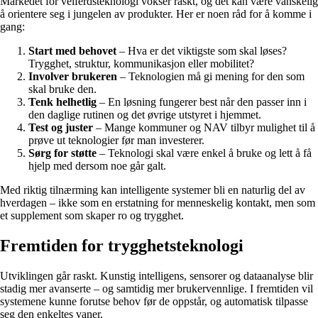
Markedet for velferdsteknologi vokser raskt, og det kan være vanskelig
å orientere seg i jungelen av produkter. Her er noen råd for å komme i
gang:
Start med behovet
– Hva er det viktigste som skal løses?
Trygghet, struktur, kommunikasjon eller mobilitet?
Involver brukeren
– Teknologien må gi mening for den som
skal bruke den.
Tenk helhetlig
– En løsning fungerer best når den passer inn i
den daglige rutinen og det øvrige utstyret i hjemmet.
Test og juster
– Mange kommuner og NAV tilbyr mulighet til å
prøve ut teknologier før man investerer.
Sørg for støtte
– Teknologi skal være enkel å bruke og lett å få
hjelp med dersom noe går galt.
Med riktig tilnærming kan intelligente systemer bli en naturlig del av
hverdagen – ikke som en erstatning for menneskelig kontakt, men som
et supplement som skaper ro og trygghet.
Fremtiden for trygghetsteknologi
Utviklingen går raskt. Kunstig intelligens, sensorer og dataanalyse blir
stadig mer avanserte – og samtidig mer brukervennlige. I fremtiden vil
systemene kunne forutse behov før de oppstår, og automatisk tilpasse
seg den enkeltes vaner.