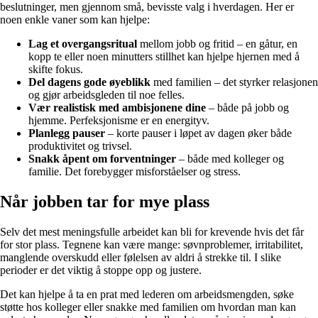
beslutninger, men gjennom små, bevisste valg i hverdagen. Her er
noen enkle vaner som kan hjelpe:
Lag et overgangsritual
mellom jobb og fritid – en gåtur, en
kopp te eller noen minutters stillhet kan hjelpe hjernen med å
skifte fokus.
Del dagens gode øyeblikk
med familien – det styrker relasjonen
og gjør arbeidsgleden til noe felles.
Vær realistisk med ambisjonene dine
– både på jobb og
hjemme. Perfeksjonisme er en energityv.
Planlegg pauser
– korte pauser i løpet av dagen øker både
produktivitet og trivsel.
Snakk åpent om forventninger
– både med kolleger og
familie. Det forebygger misforståelser og stress.
Når jobben tar for mye plass
Selv det mest meningsfulle arbeidet kan bli for krevende hvis det får
for stor plass. Tegnene kan være mange: søvnproblemer, irritabilitet,
manglende overskudd eller følelsen av aldri å strekke til. I slike
perioder er det viktig å stoppe opp og justere.
Det kan hjelpe å ta en prat med lederen om arbeidsmengden, søke
støtte hos kolleger eller snakke med familien om hvordan man kan