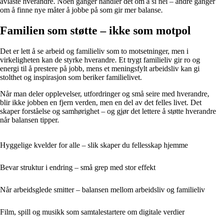
avlaste hverandre. Noen ganger handler det om å si nei – andre ganger
om å finne nye måter å jobbe på som gir mer balanse.
Familien som støtte – ikke som motpol
Det er lett å se arbeid og familieliv som to motsetninger, men i
virkeligheten kan de styrke hverandre. Et trygt familieliv gir ro og
energi til å prestere på jobb, mens et meningsfylt arbeidsliv kan gi
stolthet og inspirasjon som beriker familielivet.
Når man deler opplevelser, utfordringer og små seire med hverandre,
blir ikke jobben en fjern verden, men en del av det felles livet. Det
skaper forståelse og samhørighet – og gjør det lettere å støtte hverandre
når balansen tipper.
Hyggelige kvelder for alle – slik skaper du fellesskap hjemme
Bevar struktur i endring – små grep med stor effekt
Når arbeidsglede smitter – balansen mellom arbeidsliv og familieliv
Film, spill og musikk som samtalestartere om digitale verdier