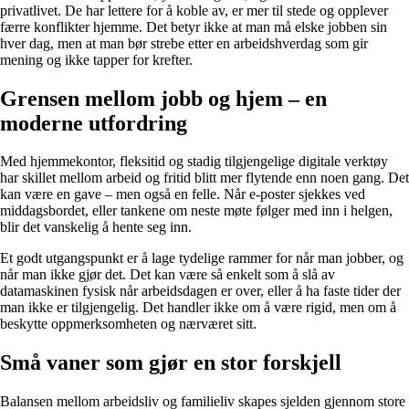
privatlivet. De har lettere for å koble av, er mer til stede og opplever
færre konflikter hjemme. Det betyr ikke at man må elske jobben sin
hver dag, men at man bør strebe etter en arbeidshverdag som gir
mening og ikke tapper for krefter.
Grensen mellom jobb og hjem – en
moderne utfordring
Med hjemmekontor, fleksitid og stadig tilgjengelige digitale verktøy
har skillet mellom arbeid og fritid blitt mer flytende enn noen gang. Det
kan være en gave – men også en felle. Når e-poster sjekkes ved
middagsbordet, eller tankene om neste møte følger med inn i helgen,
blir det vanskelig å hente seg inn.
Et godt utgangspunkt er å lage tydelige rammer for når man jobber, og
når man ikke gjør det. Det kan være så enkelt som å slå av
datamaskinen fysisk når arbeidsdagen er over, eller å ha faste tider der
man ikke er tilgjengelig. Det handler ikke om å være rigid, men om å
beskytte oppmerksomheten og nærværet sitt.
Små vaner som gjør en stor forskjell
Balansen mellom arbeidsliv og familieliv skapes sjelden gjennom store