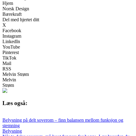
Hjem
Norsk Design
Bærekraft
Del med hjertet ditt
X
Facebook
Instagram
LinkedIn
YouTube
Pinterest
TikTok
Mail
RSS
Melvin Strøm
Melvin
Strøm
Læs også:
Belysning på delt soverom – finn balansen mellom funksjon og
stemning
Belysning