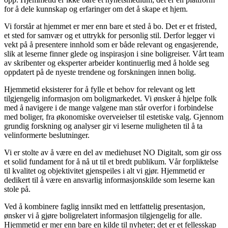
for å dele kunnskap og erfaringer om det å skape et hjem.
Vi forstår at hjemmet er mer enn bare et sted å bo. Det er et fristed,
et sted for samvær og et uttrykk for personlig stil. Derfor legger vi
vekt på å presentere innhold som er både relevant og engasjerende,
slik at leserne finner glede og inspirasjon i sine boligreiser. Vårt team
av skribenter og eksperter arbeider kontinuerlig med å holde seg
oppdatert på de nyeste trendene og forskningen innen bolig.
Hjemmetid eksisterer for å fylle et behov for relevant og lett
tilgjengelig informasjon om boligmarkedet. Vi ønsker å hjelpe folk
med å navigere i de mange valgene man står overfor i forbindelse
med boliger, fra økonomiske overveielser til estetiske valg. Gjennom
grundig forskning og analyser gir vi leserne muligheten til å ta
velinformerte beslutninger.
Vi er stolte av å være en del av mediehuset NO Digitalt, som gir oss
et solid fundament for å nå ut til et bredt publikum. Vår forpliktelse
til kvalitet og objektivitet gjenspeiles i alt vi gjør. Hjemmetid er
dedikert til å være en ansvarlig informasjonskilde som leserne kan
stole på.
Ved å kombinere faglig innsikt med en lettfattelig presentasjon,
ønsker vi å gjøre boligrelatert informasjon tilgjengelig for alle.
Hjemmetid er mer enn bare en kilde til nyheter; det er et fellesskap