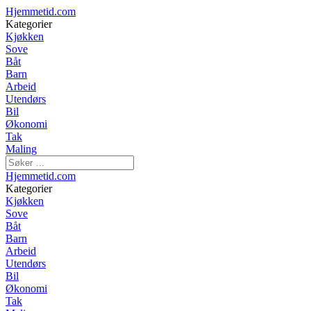
Hjemmetid.com
Kategorier
Kjøkken
Sove
Båt
Barn
Arbeid
Utendørs
Bil
Økonomi
Tak
Maling
Hjemmetid.com
Kategorier
Kjøkken
Sove
Båt
Barn
Arbeid
Utendørs
Bil
Økonomi
Tak