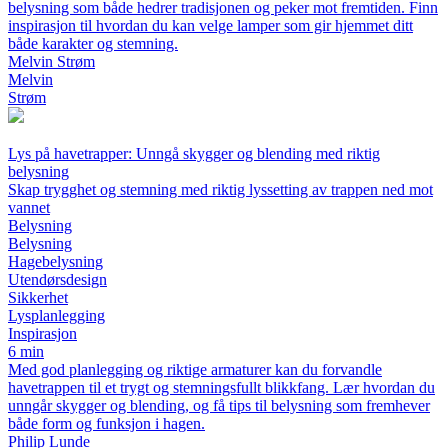
belysning som både hedrer tradisjonen og peker mot fremtiden. Finn
inspirasjon til hvordan du kan velge lamper som gir hjemmet ditt
både karakter og stemning.
Melvin Strøm
Melvin
Strøm
Lys på havetrapper: Unngå skygger og blending med riktig
belysning
Skap trygghet og stemning med riktig lyssetting av trappen ned mot
vannet
Belysning
Belysning
Hagebelysning
Utendørsdesign
Sikkerhet
Lysplanlegging
Inspirasjon
6 min
Med god planlegging og riktige armaturer kan du forvandle
havetrappen til et trygt og stemningsfullt blikkfang. Lær hvordan du
unngår skygger og blending, og få tips til belysning som fremhever
både form og funksjon i hagen.
Philip Lunde