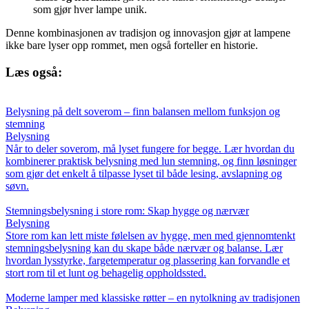
som gjør hver lampe unik.
Denne kombinasjonen av tradisjon og innovasjon gjør at lampene
ikke bare lyser opp rommet, men også forteller en historie.
Læs også:
Belysning på delt soverom – finn balansen mellom funksjon og
stemning
Belysning
Når to deler soverom, må lyset fungere for begge. Lær hvordan du
kombinerer praktisk belysning med lun stemning, og finn løsninger
som gjør det enkelt å tilpasse lyset til både lesing, avslapning og
søvn.
Stemningsbelysning i store rom: Skap hygge og nærvær
Belysning
Store rom kan lett miste følelsen av hygge, men med gjennomtenkt
stemningsbelysning kan du skape både nærvær og balanse. Lær
hvordan lysstyrke, fargetemperatur og plassering kan forvandle et
stort rom til et lunt og behagelig oppholdssted.
Moderne lamper med klassiske røtter – en nytolkning av tradisjonen