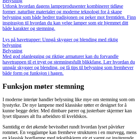
Belysning
Utforsk hvordan dagens lampeprodusenter kombinerer tidløse
former, naturlige materialer og moderne teknologi for å skape
belysning som både hedrer tradisjonen og peker mot fremtiden. Finn
inspirasjon til hvordan du kan velge lamper som gir hjemmet ditt
både karakter og stemning.
Lys på havetrapper: Unngå skygger og blending med riktig
belysning
Belysning
Med god planlegging og riktige armaturer kan du forvandle
havetrappen til et trygt og stemningsfullt blikkfang. Lær hvordan du
unngår skygger og blending, og få tips til belysning som fremhever
både form og funksjon i hagen.
Funksjon møter stemning
I moderne interiør handler belysning like mye om stemning som om
lysstyrke. De nye lampene med klassiske røtter er designet for å
kunne begge deler. Med dimbare pærer og justerbare skjermer kan
lyset tilpasses alt fra arbeidsro til kveldskos.
Samtidig er det økende bevissthet rundt hvordan lyset påvirker
rommet. En vegglampe kan fremheve strukturen i en murvegg, mens
en klassisk bordlampe med tekstilskjerm gir et varmt og inviterende