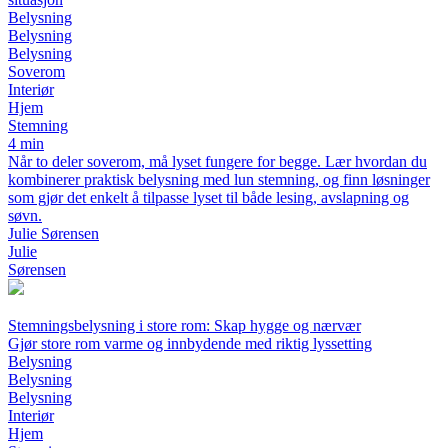
Belysning
Belysning
Belysning
Soverom
Interiør
Hjem
Stemning
4 min
Når to deler soverom, må lyset fungere for begge. Lær hvordan du
kombinerer praktisk belysning med lun stemning, og finn løsninger
som gjør det enkelt å tilpasse lyset til både lesing, avslapning og
søvn.
Julie Sørensen
Julie
Sørensen
Stemningsbelysning i store rom: Skap hygge og nærvær
Gjør store rom varme og innbydende med riktig lyssetting
Belysning
Belysning
Belysning
Interiør
Hjem