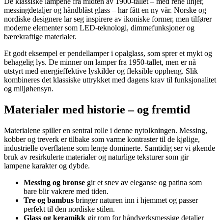
De klassiske lampene fra midten av 1900-tallet – med rene linjer,
messingdetaljer og håndblåst glass – har fått en ny vår. Norske og
nordiske designere lar seg inspirere av ikoniske former, men tilfører
moderne elementer som LED-teknologi, dimmefunksjoner og
bærekraftige materialer.
Et godt eksempel er pendellamper i opalglass, som sprer et mykt og
behagelig lys. De minner om lamper fra 1950-tallet, men er nå
utstyrt med energieffektive lyskilder og fleksible oppheng. Slik
kombineres det klassiske uttrykket med dagens krav til funksjonalitet
og miljøhensyn.
Materialer med historie – og fremtid
Materialene spiller en sentral rolle i denne nytolkningen. Messing,
kobber og treverk er tilbake som varme kontraster til de kjølige,
industrielle overflatene som lenge dominerte. Samtidig ser vi økende
bruk av resirkulerte materialer og naturlige teksturer som gir
lampene karakter og dybde.
Messing og bronse
gir et snev av eleganse og patina som
bare blir vakrere med tiden.
Tre og bambus
bringer naturen inn i hjemmet og passer
perfekt til den nordiske stilen.
Glass og keramikk
gir rom for håndverksmessige detaljer