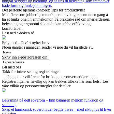
unngår skygger og blending, og få tips til belysning som fremhever
både form og funksjon i hagen.
Det perfekte hjemmekontoret: Tips for produktivitet
Med flere som jobber hjemmefra, er det viktigere enn noen gang å
ha et funksjonelt hjemmekontor. Få praktiske råd om interiørdesign,
belysning og ergonomi slik at du kan jobbe effektivt og
komfortabelt.
Last ned e-boken nå
Følg med - få vårt nyhetsbrev
Noen ganger i måneden sender vi noe du vil ha glede av.
Skriv inn e-postadressen din
Bli med oss
Takk for interessen og registreringen
Jeg godtar vilkårene for bruk og personvernerklæringen.
Registreringen er frivillig og kan trekkes tilbake når som helst. Les
våre vilkår og personvernregler for detaljer.
Belysning på delt soverom – finn balansen mellom funksjon og
stemning
Skap et harmonisk soverom der begge trives – med riktig lys til hver
situasjon