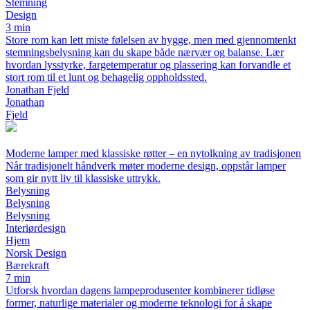
Stemning
Design
3 min
Store rom kan lett miste følelsen av hygge, men med gjennomtenkt
stemningsbelysning kan du skape både nærvær og balanse. Lær
hvordan lysstyrke, fargetemperatur og plassering kan forvandle et
stort rom til et lunt og behagelig oppholdssted.
Jonathan Fjeld
Jonathan
Fjeld
Moderne lamper med klassiske røtter – en nytolkning av tradisjonen
Når tradisjonelt håndverk møter moderne design, oppstår lamper
som gir nytt liv til klassiske uttrykk.
Belysning
Belysning
Belysning
Interiørdesign
Hjem
Norsk Design
Bærekraft
7 min
Utforsk hvordan dagens lampeprodusenter kombinerer tidløse
former, naturlige materialer og moderne teknologi for å skape