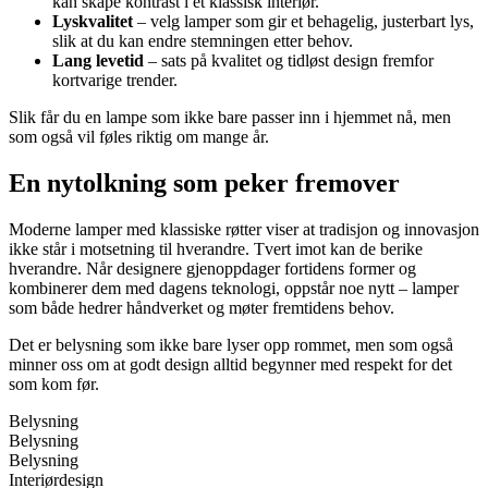
kan skape kontrast i et klassisk interiør.
Lyskvalitet
– velg lamper som gir et behagelig, justerbart lys,
slik at du kan endre stemningen etter behov.
Lang levetid
– sats på kvalitet og tidløst design fremfor
kortvarige trender.
Slik får du en lampe som ikke bare passer inn i hjemmet nå, men
som også vil føles riktig om mange år.
En nytolkning som peker fremover
Moderne lamper med klassiske røtter viser at tradisjon og innovasjon
ikke står i motsetning til hverandre. Tvert imot kan de berike
hverandre. Når designere gjenoppdager fortidens former og
kombinerer dem med dagens teknologi, oppstår noe nytt – lamper
som både hedrer håndverket og møter fremtidens behov.
Det er belysning som ikke bare lyser opp rommet, men som også
minner oss om at godt design alltid begynner med respekt for det
som kom før.
Belysning
Belysning
Belysning
Interiørdesign