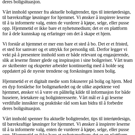
deres boligsituasjon.
Vårt innhold spenner fra aktuelle boligtrender, tips til interiørdesign,
til bærekraftige løsninger for hjemmet. Vi ønsker å inspirere leserne
til å ta informerte valg, enten de vurderer å kjøpe, selge, eller pusse
opp. Hjemmetid er ikke bare et nyhetsmedium; det er en plattform
for å dele kunnskap og erfaringer om det å skape et hjem.
Vi forstår at hjemmet er mer enn bare et sted å bo. Det er et fristed,
et sted for samvær og et uttrykk for personlig stil. Derfor legger vi
vekt på å presentere innhold som er både relevant og engasjerende,
slik at leserne finner glede og inspirasjon i sine boligreiser. Vårt team
av skribenter og eksperter arbeider kontinuerlig med å holde seg
oppdatert på de nyeste trendene og forskningen innen bolig.
Hjemmetid er et digitalt medie som fokuserer på bolig og hjem. Med
en dyp forståelse for boligmarkedet og de ulike aspektene ved
hjemmet, ønsker vi å være en pålitelig kilde til informasjon for både
huseiere, leietakere og boliginteresserte. Vårt mål er å gi leserne
verdifulle innsikter og praktiske råd som kan bidra til å forbedre
deres boligsituasjon.
Vårt innhold spenner fra aktuelle boligtrender, tips til interiørdesign,
til bærekraftige løsninger for hjemmet. Vi ønsker å inspirere leserne
til å ta informerte valg, enten de vurderer å kjøpe, selge, eller pusse
opp. Hjemmetid er ikke bare et nyhetsmedium; det er en plattform