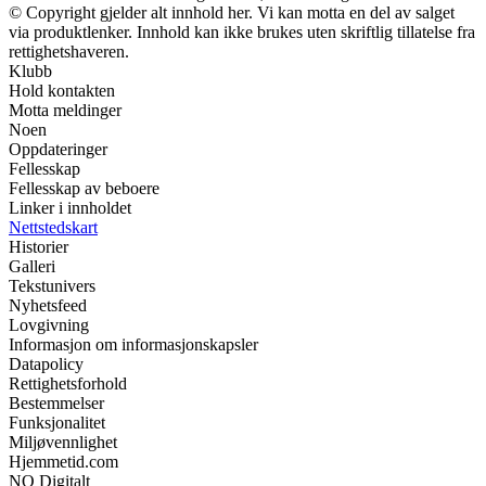
© Copyright gjelder alt innhold her. Vi kan motta en del av salget
via produktlenker. Innhold kan ikke brukes uten skriftlig tillatelse fra
rettighetshaveren.
Klubb
Hold kontakten
Motta meldinger
Noen
Oppdateringer
Fellesskap
Fellesskap av beboere
Linker i innholdet
Nettstedskart
Historier
Galleri
Tekstunivers
Nyhetsfeed
Lovgivning
Informasjon om informasjonskapsler
Datapolicy
Rettighetsforhold
Bestemmelser
Funksjonalitet
Miljøvennlighet
Hjemmetid.com
NO Digitalt