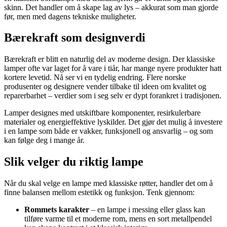
skinn. Det handler om å skape lag av lys – akkurat som man gjorde
før, men med dagens tekniske muligheter.
Bærekraft som designverdi
Bærekraft er blitt en naturlig del av moderne design. Der klassiske
lamper ofte var laget for å vare i tiår, har mange nyere produkter hatt
kortere levetid. Nå ser vi en tydelig endring. Flere norske
produsenter og designere vender tilbake til ideen om kvalitet og
reparerbarhet – verdier som i seg selv er dypt forankret i tradisjonen.
Lamper designes med utskiftbare komponenter, resirkulerbare
materialer og energieffektive lyskilder. Det gjør det mulig å investere
i en lampe som både er vakker, funksjonell og ansvarlig – og som
kan følge deg i mange år.
Slik velger du riktig lampe
Når du skal velge en lampe med klassiske røtter, handler det om å
finne balansen mellom estetikk og funksjon. Tenk gjennom:
Rommets karakter
– en lampe i messing eller glass kan
tilføre varme til et moderne rom, mens en sort metallpendel