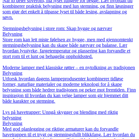
Når to deler soverom, må lyset fungere for begge. Lær hvordan du
kombinerer praktisk belysning med lun stemning, og finn løsninger
som gjør det enkelt å tilpasse lyset til både lesing, avslapning og
søvn.
Stemningsbelysning i store rom: Skap hygge og nærvær
Belysning
Store rom kan lett miste følelsen av hygge, men med gjennomtenkt
stemningsbelysning kan du skape både nærvær og balanse. Lær
hvordan lysstyrke, fargetemperatur og plassering kan forvandle et
stort rom til et lunt og behagelig oppholdssted.
Moderne lamper med klassiske røtter – en nytolkning av tradisjonen
Belysning
Utforsk hvordan dagens lampeprodusenter kombinerer tidløse
former, naturlige materialer og moderne teknologi for å skape
belysning som både hedrer tradisjonen og peker mot fremtiden. Finn
inspirasjon til hvordan du kan velge lamper som gir hjemmet ditt
både karakter og stemning.
Lys på havetrapper: Unngå skygger og blending med riktig
belysning
Belysning
Med god planlegging og riktige armaturer kan du forvandle
havetrappen til et trygt og stemningsfullt blikkfang. Lær hvordan du