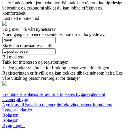
ha et funksjonelt hjemmekontor. Få praktiske råd om interiørdesign,
belysning og ergonomi slik at du kan jobbe effektivt og
komfortabelt.
Last ned e-boken nå
Følg med - få vårt nyhetsbrev
Noen ganger i måneden sender vi noe du vil ha glede av.
Skriv inn e-postadressen din
Bli med oss
Takk for interessen og registreringen
Jeg godtar vilkårene for bruk og personvernerklæringen.
Registreringen er frivillig og kan trekkes tilbake når som helst. Les
våre vilkår og personvernregler for detaljer.
Fremtidens isolasjonskrav: Slik tilpasses byggereglene til
lavenergibygg
Nye krav til isolasjon og energieffektivitet former fremtidens
byggestandarder
Isolasjon
Isolasjon
Byggeregler