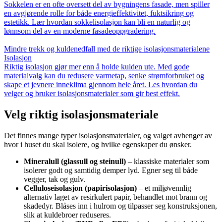
Sokkelen er en ofte oversett del av bygningens fasade, men spiller
en avgjørende rolle for både energieffektivitet, fuktsikring og
estetikk. Lær hvordan sokkelisolasjon kan bli en naturlig og
lønnsom del av en moderne fasadeoppgradering.
Mindre trekk og kuldenedfall med de riktige isolasjonsmaterialene
Isolasjon
Riktig isolasjon gjør mer enn å holde kulden ute. Med gode
materialvalg kan du redusere varmetap, senke strømforbruket og
skape et jevnere inneklima gjennom hele året. Les hvordan du
velger og bruker isolasjonsmaterialer som gir best effekt.
Velg riktig isolasjonsmateriale
Det finnes mange typer isolasjonsmaterialer, og valget avhenger av
hvor i huset du skal isolere, og hvilke egenskaper du ønsker.
Mineralull (glassull og steinull)
– klassiske materialer som
isolerer godt og samtidig demper lyd. Egner seg til både
vegger, tak og gulv.
Celluloseisolasjon (papirisolasjon)
– et miljøvennlig
alternativ laget av resirkulert papir, behandlet mot brann og
skadedyr. Blåses inn i hulrom og tilpasser seg konstruksjonen,
slik at kuldebroer reduseres.