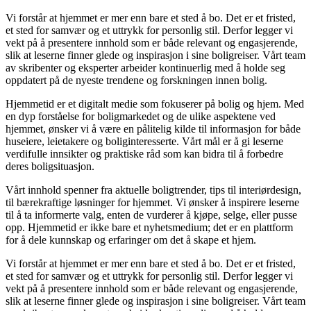
Vi forstår at hjemmet er mer enn bare et sted å bo. Det er et fristed,
et sted for samvær og et uttrykk for personlig stil. Derfor legger vi
vekt på å presentere innhold som er både relevant og engasjerende,
slik at leserne finner glede og inspirasjon i sine boligreiser. Vårt team
av skribenter og eksperter arbeider kontinuerlig med å holde seg
oppdatert på de nyeste trendene og forskningen innen bolig.
Hjemmetid er et digitalt medie som fokuserer på bolig og hjem. Med
en dyp forståelse for boligmarkedet og de ulike aspektene ved
hjemmet, ønsker vi å være en pålitelig kilde til informasjon for både
huseiere, leietakere og boliginteresserte. Vårt mål er å gi leserne
verdifulle innsikter og praktiske råd som kan bidra til å forbedre
deres boligsituasjon.
Vårt innhold spenner fra aktuelle boligtrender, tips til interiørdesign,
til bærekraftige løsninger for hjemmet. Vi ønsker å inspirere leserne
til å ta informerte valg, enten de vurderer å kjøpe, selge, eller pusse
opp. Hjemmetid er ikke bare et nyhetsmedium; det er en plattform
for å dele kunnskap og erfaringer om det å skape et hjem.
Vi forstår at hjemmet er mer enn bare et sted å bo. Det er et fristed,
et sted for samvær og et uttrykk for personlig stil. Derfor legger vi
vekt på å presentere innhold som er både relevant og engasjerende,
slik at leserne finner glede og inspirasjon i sine boligreiser. Vårt team