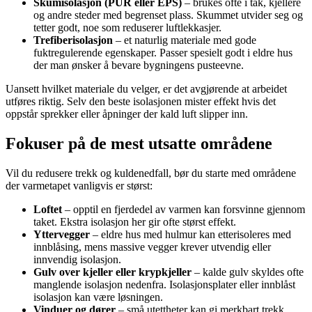
Skumisolasjon (PUR eller EPS)
– brukes ofte i tak, kjellere
og andre steder med begrenset plass. Skummet utvider seg og
tetter godt, noe som reduserer luftlekkasjer.
Trefiberisolasjon
– et naturlig materiale med gode
fuktregulerende egenskaper. Passer spesielt godt i eldre hus
der man ønsker å bevare bygningens pusteevne.
Uansett hvilket materiale du velger, er det avgjørende at arbeidet
utføres riktig. Selv den beste isolasjonen mister effekt hvis det
oppstår sprekker eller åpninger der kald luft slipper inn.
Fokuser på de mest utsatte områdene
Vil du redusere trekk og kuldenedfall, bør du starte med områdene
der varmetapet vanligvis er størst:
Loftet
– opptil en fjerdedel av varmen kan forsvinne gjennom
taket. Ekstra isolasjon her gir ofte størst effekt.
Yttervegger
– eldre hus med hulmur kan etterisoleres med
innblåsing, mens massive vegger krever utvendig eller
innvendig isolasjon.
Gulv over kjeller eller krypkjeller
– kalde gulv skyldes ofte
manglende isolasjon nedenfra. Isolasjonsplater eller innblåst
isolasjon kan være løsningen.
Vinduer og dører
– små utettheter kan gi merkbart trekk.