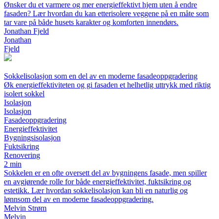
Ønsker du et varmere og mer energieffektivt hjem uten å endre
fasaden? Lær hvordan du kan etterisolere veggene på en måte som
tar vare på både husets karakter og komforten innendørs.
Jonathan Fjeld
Jonathan
Fjeld
Sokkelisolasjon som en del av en moderne fasadeoppgradering
Øk energieffektiviteten og gi fasaden et helhetlig uttrykk med riktig
isolert sokkel
Isolasjon
Isolasjon
Fasadeoppgradering
Energi­effektivitet
Bygningsisolasjon
Fuktsikring
Renovering
2 min
Sokkelen er en ofte oversett del av bygningens fasade, men spiller
en avgjørende rolle for både energieffektivitet, fuktsikring og
estetikk. Lær hvordan sokkelisolasjon kan bli en naturlig og
lønnsom del av en moderne fasadeoppgradering.
Melvin Strøm
Melvin