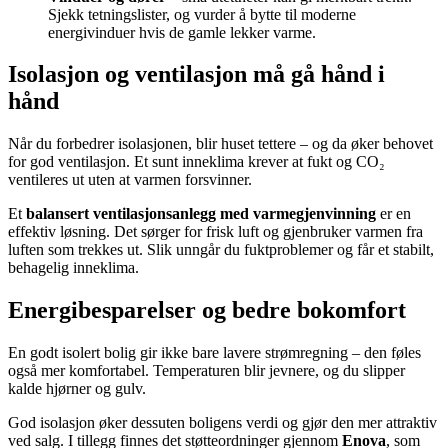
Sjekk tetningslister, og vurder å bytte til moderne
energivinduer hvis de gamle lekker varme.
Isolasjon og ventilasjon må gå hånd i
hånd
Når du forbedrer isolasjonen, blir huset tettere – og da øker behovet
for god ventilasjon. Et sunt inneklima krever at fukt og CO₂
ventileres ut uten at varmen forsvinner.
Et
balansert ventilasjonsanlegg med varmegjenvinning
er en
effektiv løsning. Det sørger for frisk luft og gjenbruker varmen fra
luften som trekkes ut. Slik unngår du fuktproblemer og får et stabilt,
behagelig inneklima.
Energibesparelser og bedre bokomfort
En godt isolert bolig gir ikke bare lavere strømregning – den føles
også mer komfortabel. Temperaturen blir jevnere, og du slipper
kalde hjørner og gulv.
God isolasjon øker dessuten boligens verdi og gjør den mer attraktiv
ved salg. I tillegg finnes det støtteordninger gjennom
Enova
, som