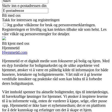
Skriv inn e-postadressen din
Bli med oss
Takk for interessen og registreringen
Jeg godtar vilkårene for bruk og personvernerklæringen.
Registreringen er frivillig og kan trekkes tilbake når som helst. Les
våre vilkår og personvernregler for detaljer.
Bli kjent med oss
Hjemmetid
Hjemmetid.com
Hjemmetid er et digitalt medie som fokuserer på bolig og hjem. Med
en dyp forståelse for boligmarkedet og de ulike aspektene ved
hjemmet, ønsker vi å være en pålitelig kilde til informasjon for både
huseiere, leietakere og boliginteresserte. Vårt mål er å gi leserne
verdifulle innsikter og praktiske råd som kan bidra til å forbedre
deres boligsituasjon.
Vårt innhold spenner fra aktuelle boligtrender, tips til interiørdesign,
til bærekraftige løsninger for hjemmet. Vi ønsker å inspirere leserne
til å ta informerte valg, enten de vurderer å kjøpe, selge, eller pusse
opp. Hjemmetid er ikke bare et nyhetsmedium; det er en plattform
for å dele kunnskap og erfaringer om det å skape et hjem.