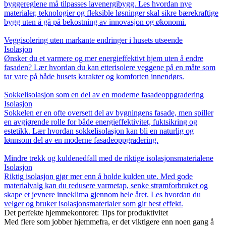
byggereglene må tilpasses lavenergibygg. Les hvordan nye
materialer, teknologier og fleksible løsninger skal sikre bærekraftige
bygg uten å gå på bekostning av innovasjon og økonomi.
Veggisolering uten markante endringer i husets utseende
Isolasjon
Ønsker du et varmere og mer energieffektivt hjem uten å endre
fasaden? Lær hvordan du kan etterisolere veggene på en måte som
tar vare på både husets karakter og komforten innendørs.
Sokkelisolasjon som en del av en moderne fasadeoppgradering
Isolasjon
Sokkelen er en ofte oversett del av bygningens fasade, men spiller
en avgjørende rolle for både energieffektivitet, fuktsikring og
estetikk. Lær hvordan sokkelisolasjon kan bli en naturlig og
lønnsom del av en moderne fasadeoppgradering.
Mindre trekk og kuldenedfall med de riktige isolasjonsmaterialene
Isolasjon
Riktig isolasjon gjør mer enn å holde kulden ute. Med gode
materialvalg kan du redusere varmetap, senke strømforbruket og
skape et jevnere inneklima gjennom hele året. Les hvordan du
velger og bruker isolasjonsmaterialer som gir best effekt.
Det perfekte hjemmekontoret: Tips for produktivitet
Med flere som jobber hjemmefra, er det viktigere enn noen gang å