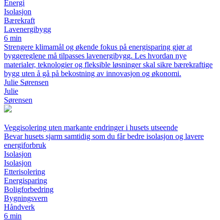
Energi
Isolasjon
Bærekraft
Lavenergibygg
6 min
Strengere klimamål og økende fokus på energisparing gjør at
byggereglene må tilpasses lavenergibygg. Les hvordan nye
materialer, teknologier og fleksible løsninger skal sikre bærekraftige
bygg uten å gå på bekostning av innovasjon og økonomi.
Julie Sørensen
Julie
Sørensen
Veggisolering uten markante endringer i husets utseende
Bevar husets sjarm samtidig som du får bedre isolasjon og lavere
energiforbruk
Isolasjon
Isolasjon
Etterisolering
Energisparing
Boligforbedring
Bygningsvern
Håndverk
6 min