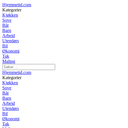
Hjemmetid.com
Kategorier
Kjøkken
Sove
Båt
Barn
Arbeid
Utendørs
Bil
Økonomi
Tak
Maling
Hjemmetid.com
Kategorier
Kjøkken
Sove
Båt
Barn
Arbeid
Utendørs
Bil
Økonomi
Tak