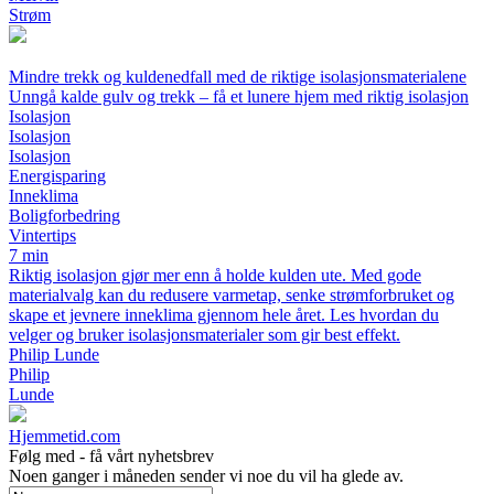
Strøm
Mindre trekk og kuldenedfall med de riktige isolasjonsmaterialene
Unngå kalde gulv og trekk – få et lunere hjem med riktig isolasjon
Isolasjon
Isolasjon
Isolasjon
Energisparing
Inneklima
Boligforbedring
Vintertips
7 min
Riktig isolasjon gjør mer enn å holde kulden ute. Med gode
materialvalg kan du redusere varmetap, senke strømforbruket og
skape et jevnere inneklima gjennom hele året. Les hvordan du
velger og bruker isolasjonsmaterialer som gir best effekt.
Philip Lunde
Philip
Lunde
Hjemmetid.com
Følg med - få vårt nyhetsbrev
Noen ganger i måneden sender vi noe du vil ha glede av.