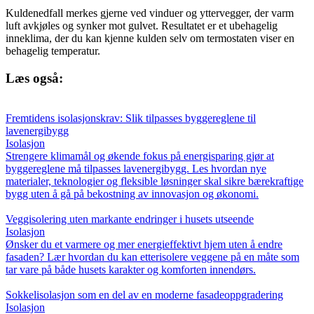
Kuldenedfall merkes gjerne ved vinduer og yttervegger, der varm
luft avkjøles og synker mot gulvet. Resultatet er et ubehagelig
inneklima, der du kan kjenne kulden selv om termostaten viser en
behagelig temperatur.
Læs også:
Fremtidens isolasjonskrav: Slik tilpasses byggereglene til
lavenergibygg
Isolasjon
Strengere klimamål og økende fokus på energisparing gjør at
byggereglene må tilpasses lavenergibygg. Les hvordan nye
materialer, teknologier og fleksible løsninger skal sikre bærekraftige
bygg uten å gå på bekostning av innovasjon og økonomi.
Veggisolering uten markante endringer i husets utseende
Isolasjon
Ønsker du et varmere og mer energieffektivt hjem uten å endre
fasaden? Lær hvordan du kan etterisolere veggene på en måte som
tar vare på både husets karakter og komforten innendørs.
Sokkelisolasjon som en del av en moderne fasadeoppgradering
Isolasjon