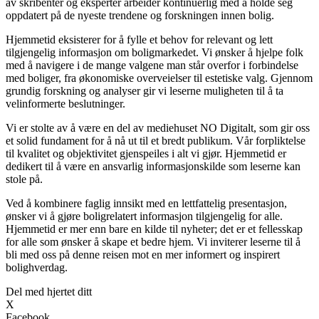
av skribenter og eksperter arbeider kontinuerlig med å holde seg
oppdatert på de nyeste trendene og forskningen innen bolig.
Hjemmetid eksisterer for å fylle et behov for relevant og lett
tilgjengelig informasjon om boligmarkedet. Vi ønsker å hjelpe folk
med å navigere i de mange valgene man står overfor i forbindelse
med boliger, fra økonomiske overveielser til estetiske valg. Gjennom
grundig forskning og analyser gir vi leserne muligheten til å ta
velinformerte beslutninger.
Vi er stolte av å være en del av mediehuset NO Digitalt, som gir oss
et solid fundament for å nå ut til et bredt publikum. Vår forpliktelse
til kvalitet og objektivitet gjenspeiles i alt vi gjør. Hjemmetid er
dedikert til å være en ansvarlig informasjonskilde som leserne kan
stole på.
Ved å kombinere faglig innsikt med en lettfattelig presentasjon,
ønsker vi å gjøre boligrelatert informasjon tilgjengelig for alle.
Hjemmetid er mer enn bare en kilde til nyheter; det er et fellesskap
for alle som ønsker å skape et bedre hjem. Vi inviterer leserne til å
bli med oss på denne reisen mot en mer informert og inspirert
bolighverdag.
Del med hjertet ditt
X
Facebook