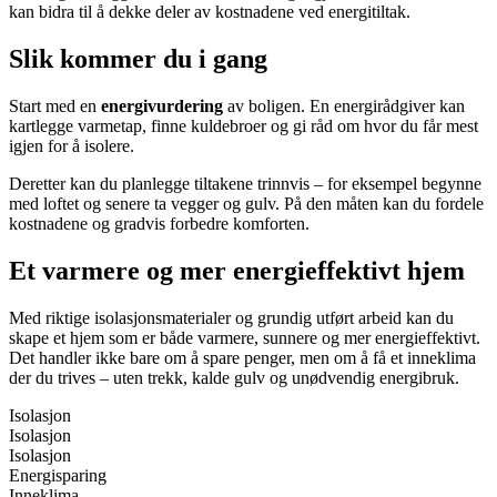
kan bidra til å dekke deler av kostnadene ved energitiltak.
Slik kommer du i gang
Start med en
energivurdering
av boligen. En energirådgiver kan
kartlegge varmetap, finne kuldebroer og gi råd om hvor du får mest
igjen for å isolere.
Deretter kan du planlegge tiltakene trinnvis – for eksempel begynne
med loftet og senere ta vegger og gulv. På den måten kan du fordele
kostnadene og gradvis forbedre komforten.
Et varmere og mer energieffektivt hjem
Med riktige isolasjonsmaterialer og grundig utført arbeid kan du
skape et hjem som er både varmere, sunnere og mer energieffektivt.
Det handler ikke bare om å spare penger, men om å få et inneklima
der du trives – uten trekk, kalde gulv og unødvendig energibruk.
Isolasjon
Isolasjon
Isolasjon
Energisparing
Inneklima