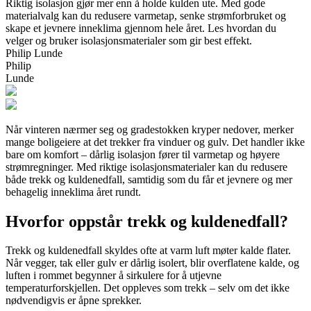
Riktig isolasjon gjør mer enn å holde kulden ute. Med gode
materialvalg kan du redusere varmetap, senke strømforbruket og
skape et jevnere inneklima gjennom hele året. Les hvordan du
velger og bruker isolasjonsmaterialer som gir best effekt.
Philip Lunde
Philip
Lunde
Når vinteren nærmer seg og gradestokken kryper nedover, merker
mange boligeiere at det trekker fra vinduer og gulv. Det handler ikke
bare om komfort – dårlig isolasjon fører til varmetap og høyere
strømregninger. Med riktige isolasjonsmaterialer kan du redusere
både trekk og kuldenedfall, samtidig som du får et jevnere og mer
behagelig inneklima året rundt.
Hvorfor oppstår trekk og kuldenedfall?
Trekk og kuldenedfall skyldes ofte at varm luft møter kalde flater.
Når vegger, tak eller gulv er dårlig isolert, blir overflatene kalde, og
luften i rommet begynner å sirkulere for å utjevne
temperaturforskjellen. Det oppleves som trekk – selv om det ikke
nødvendigvis er åpne sprekker.