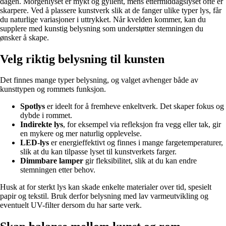
dagen. Morgenlyset er mykt og gyllent, mens ettermiddagslyset ofte er
skarpere. Ved å plassere kunstverk slik at de fanger ulike typer lys, får
du naturlige variasjoner i uttrykket. Når kvelden kommer, kan du
supplere med kunstig belysning som understøtter stemningen du
ønsker å skape.
Velg riktig belysning til kunsten
Det finnes mange typer belysning, og valget avhenger både av
kunsttypen og rommets funksjon.
Spotlys
er ideelt for å fremheve enkeltverk. Det skaper fokus og
dybde i rommet.
Indirekte lys
, for eksempel via refleksjon fra vegg eller tak, gir
en mykere og mer naturlig opplevelse.
LED-lys
er energieffektivt og finnes i mange fargetemperaturer,
slik at du kan tilpasse lyset til kunstverkets farger.
Dimmbare lamper
gir fleksibilitet, slik at du kan endre
stemningen etter behov.
Husk at for sterkt lys kan skade enkelte materialer over tid, spesielt
papir og tekstil. Bruk derfor belysning med lav varmeutvikling og
eventuelt UV-filter dersom du har sarte verk.