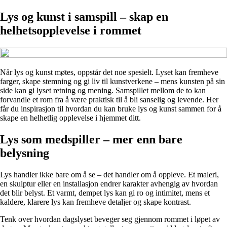
Lys og kunst i samspill – skap en
helhetsopplevelse i rommet
Når lys og kunst møtes, oppstår det noe spesielt. Lyset kan fremheve
farger, skape stemning og gi liv til kunstverkene – mens kunsten på sin
side kan gi lyset retning og mening. Samspillet mellom de to kan
forvandle et rom fra å være praktisk til å bli sanselig og levende. Her
får du inspirasjon til hvordan du kan bruke lys og kunst sammen for å
skape en helhetlig opplevelse i hjemmet ditt.
Lys som medspiller – mer enn bare
belysning
Lys handler ikke bare om å se – det handler om å oppleve. Et maleri,
en skulptur eller en installasjon endrer karakter avhengig av hvordan
det blir belyst. Et varmt, dempet lys kan gi ro og intimitet, mens et
kaldere, klarere lys kan fremheve detaljer og skape kontrast.
Tenk over hvordan dagslyset beveger seg gjennom rommet i løpet av