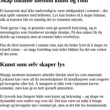
Skap balanse mellom kunst og rom
Et kunstverk skal ikke nødvendigvis være midtpunktet i rommet – det
skal spille sammen med helheten. Lys kan brukes til å skape balanse,
slik at kunsten blir en naturlig del av rommets uttrykk.
Tenk gjerne i lag: et grunnlys som gir generell belysning, og et
stemningslys som fremhever utvalgte detaljer. På den måten får du
dybde og variasjon uten at rommet føles overbelyst.
Har du flere kunstverk i samme rom, kan du bruke lyset til å skape en
visuell rytme – en slags fortelling som leder blikket fra det ene verket
til det neste.
Kunst som selv skaper lys
Mange moderne kunstnere arbeider direkte med lys som materiale.
Lyskunst kan være alt fra neonskulpturer til installasjoner som reagerer
på bevegelse eller lyd. Å integrere et slikt verk i hjemmet krever
omtanke, men kan gi en helt spesiell atmosfære.
Et lysverk kan fungere både som kunst og belysning – og skape en
dynamikk som endrer seg over tid. Det kan være en måte å bringe
energi og bevegelse inn i rommet på, uten at det blir for dominerende.