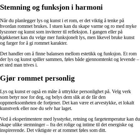
Stemning og funksjon i harmoni
Når du planlegger lys og kunst i et rom, er det viktig å tenke på
hvordan rommet brukes. I stuen kan du skape varme og ro med myke
lyszoner og kunst som inviterer til refleksjon. I gangen eller på
kjøkkenet kan du velge mer funksjonelt lys, men likevel bruke kunst
og farger for å gi rommet karakter.
Det handler om å finne balansen mellom estetikk og funksjon. Et rom
der lys og kunst spiller sammen, føles både gjennomtenkt og levende –
et sted man trives i.
Gjør rommet personlig
Lys og kunst er også en måte å uttrykke personlighet på. Velg verk
som betyr noe for deg, og belys dem slik at de får den
oppmerksomheten de fortjener. Det kan være et arvestykke, et lokalt
kunstverk eller noe du selv har laget.
Ved å eksperimentere med lysstyrke, retning og fargetemperatur kan du
skape ulike stemninger – fra det rolige og intime til det energiske og
inspirerende. Det viktigste er at rommet føles som ditt.