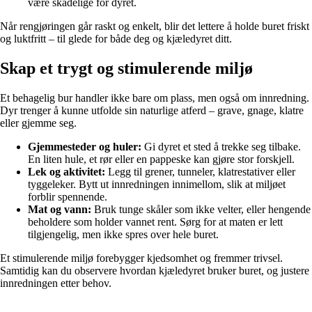
være skadelige for dyret.
Når rengjøringen går raskt og enkelt, blir det lettere å holde buret friskt
og luktfritt – til glede for både deg og kjæledyret ditt.
Skap et trygt og stimulerende miljø
Et behagelig bur handler ikke bare om plass, men også om innredning.
Dyr trenger å kunne utfolde sin naturlige atferd – grave, gnage, klatre
eller gjemme seg.
Gjemmesteder og huler:
Gi dyret et sted å trekke seg tilbake.
En liten hule, et rør eller en pappeske kan gjøre stor forskjell.
Lek og aktivitet:
Legg til grener, tunneler, klatrestativer eller
tyggeleker. Bytt ut innredningen innimellom, slik at miljøet
forblir spennende.
Mat og vann:
Bruk tunge skåler som ikke velter, eller hengende
beholdere som holder vannet rent. Sørg for at maten er lett
tilgjengelig, men ikke spres over hele buret.
Et stimulerende miljø forebygger kjedsomhet og fremmer trivsel.
Samtidig kan du observere hvordan kjæledyret bruker buret, og justere
innredningen etter behov.