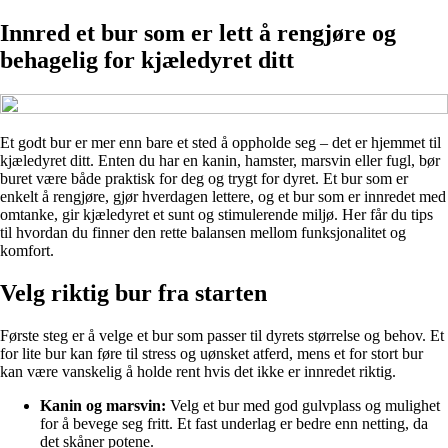
Innred et bur som er lett å rengjøre og
behagelig for kjæledyret ditt
Et godt bur er mer enn bare et sted å oppholde seg – det er hjemmet til
kjæledyret ditt. Enten du har en kanin, hamster, marsvin eller fugl, bør
buret være både praktisk for deg og trygt for dyret. Et bur som er
enkelt å rengjøre, gjør hverdagen lettere, og et bur som er innredet med
omtanke, gir kjæledyret et sunt og stimulerende miljø. Her får du tips
til hvordan du finner den rette balansen mellom funksjonalitet og
komfort.
Velg riktig bur fra starten
Første steg er å velge et bur som passer til dyrets størrelse og behov. Et
for lite bur kan føre til stress og uønsket atferd, mens et for stort bur
kan være vanskelig å holde rent hvis det ikke er innredet riktig.
Kanin og marsvin:
Velg et bur med god gulvplass og mulighet
for å bevege seg fritt. Et fast underlag er bedre enn netting, da
det skåner potene.