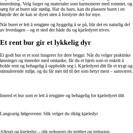
innredning. Velg farger og materialer som harmonerer med rommet, og
sørg for at buret står stødig. Har du barn, kan du plassere buret i en
høyde der de kan se dyret uten å forstyrre det for mye.
Når buret er lett å rengjøre og hyggelig å se på, blir det en naturlig del
av hverdagen – og et sted der både du og kjæledyret trives.
Et rent bur gir et lykkelig dyr
Et godt bur er et som fungerer for dere begge. Når du velger praktiske
løsninger og innreder med omtanke, får du et hjem som er enkelt å
holde rent og behagelig å oppholde seg i. Kjæledyret ditt får et trygt og
stimulerende miljø, og du får mer tid til det som betyr mest – samværet.
Innred et bur som er lett å rengjøre og behagelig for kjæledyret ditt
Langvarig følgesvenn: Slik velger du riktig kjæledyr
Allergi og kjæledyr – slik reduserer du tretthet og irritasjon