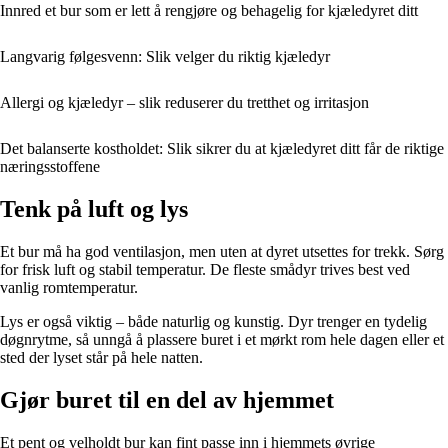
Innred et bur som er lett å rengjøre og behagelig for kjæledyret ditt
Langvarig følgesvenn: Slik velger du riktig kjæledyr
Allergi og kjæledyr – slik reduserer du tretthet og irritasjon
Det balanserte kostholdet: Slik sikrer du at kjæledyret ditt får de riktige
næringsstoffene
Tenk på luft og lys
Et bur må ha god ventilasjon, men uten at dyret utsettes for trekk. Sørg
for frisk luft og stabil temperatur. De fleste smådyr trives best ved
vanlig romtemperatur.
Lys er også viktig – både naturlig og kunstig. Dyr trenger en tydelig
døgnrytme, så unngå å plassere buret i et mørkt rom hele dagen eller et
sted der lyset står på hele natten.
Gjør buret til en del av hjemmet
Et pent og velholdt bur kan fint passe inn i hjemmets øvrige