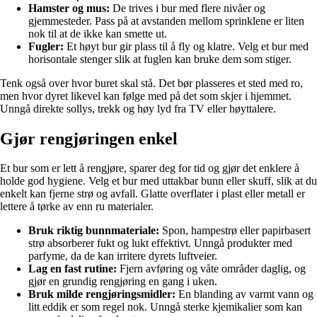
Hamster og mus:
De trives i bur med flere nivåer og
gjemmesteder. Pass på at avstanden mellom sprinklene er liten
nok til at de ikke kan smette ut.
Fugler:
Et høyt bur gir plass til å fly og klatre. Velg et bur med
horisontale stenger slik at fuglen kan bruke dem som stiger.
Tenk også over hvor buret skal stå. Det bør plasseres et sted med ro,
men hvor dyret likevel kan følge med på det som skjer i hjemmet.
Unngå direkte sollys, trekk og høy lyd fra TV eller høyttalere.
Gjør rengjøringen enkel
Et bur som er lett å rengjøre, sparer deg for tid og gjør det enklere å
holde god hygiene. Velg et bur med uttakbar bunn eller skuff, slik at du
enkelt kan fjerne strø og avfall. Glatte overflater i plast eller metall er
lettere å tørke av enn ru materialer.
Bruk riktig bunnmateriale:
Spon, hampestrø eller papirbasert
strø absorberer fukt og lukt effektivt. Unngå produkter med
parfyme, da de kan irritere dyrets luftveier.
Lag en fast rutine:
Fjern avføring og våte områder daglig, og
gjør en grundig rengjøring en gang i uken.
Bruk milde rengjøringsmidler:
En blanding av varmt vann og
litt eddik er som regel nok. Unngå sterke kjemikalier som kan