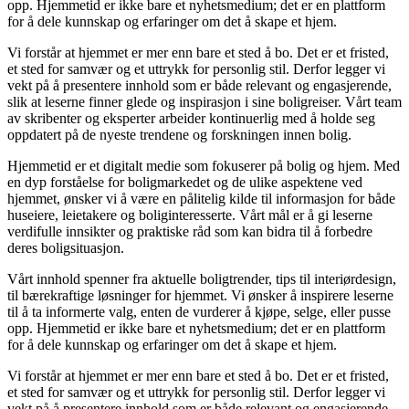
opp. Hjemmetid er ikke bare et nyhetsmedium; det er en plattform
for å dele kunnskap og erfaringer om det å skape et hjem.
Vi forstår at hjemmet er mer enn bare et sted å bo. Det er et fristed,
et sted for samvær og et uttrykk for personlig stil. Derfor legger vi
vekt på å presentere innhold som er både relevant og engasjerende,
slik at leserne finner glede og inspirasjon i sine boligreiser. Vårt team
av skribenter og eksperter arbeider kontinuerlig med å holde seg
oppdatert på de nyeste trendene og forskningen innen bolig.
Hjemmetid er et digitalt medie som fokuserer på bolig og hjem. Med
en dyp forståelse for boligmarkedet og de ulike aspektene ved
hjemmet, ønsker vi å være en pålitelig kilde til informasjon for både
huseiere, leietakere og boliginteresserte. Vårt mål er å gi leserne
verdifulle innsikter og praktiske råd som kan bidra til å forbedre
deres boligsituasjon.
Vårt innhold spenner fra aktuelle boligtrender, tips til interiørdesign,
til bærekraftige løsninger for hjemmet. Vi ønsker å inspirere leserne
til å ta informerte valg, enten de vurderer å kjøpe, selge, eller pusse
opp. Hjemmetid er ikke bare et nyhetsmedium; det er en plattform
for å dele kunnskap og erfaringer om det å skape et hjem.
Vi forstår at hjemmet er mer enn bare et sted å bo. Det er et fristed,
et sted for samvær og et uttrykk for personlig stil. Derfor legger vi
vekt på å presentere innhold som er både relevant og engasjerende,