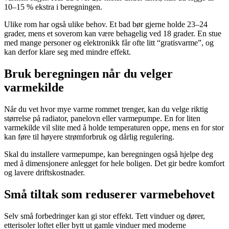
10–15 % ekstra i beregningen.
Ulike rom har også ulike behov. Et bad bør gjerne holde 23–24
grader, mens et soverom kan være behagelig ved 18 grader. En stue
med mange personer og elektronikk får ofte litt “gratisvarme”, og
kan derfor klare seg med mindre effekt.
Bruk beregningen når du velger
varmekilde
Når du vet hvor mye varme rommet trenger, kan du velge riktig
størrelse på radiator, panelovn eller varmepumpe. En for liten
varmekilde vil slite med å holde temperaturen oppe, mens en for stor
kan føre til høyere strømforbruk og dårlig regulering.
Skal du installere varmepumpe, kan beregningen også hjelpe deg
med å dimensjonere anlegget for hele boligen. Det gir bedre komfort
og lavere driftskostnader.
Små tiltak som reduserer varmebehovet
Selv små forbedringer kan gi stor effekt. Tett vinduer og dører,
etterisoler loftet eller bytt ut gamle vinduer med moderne