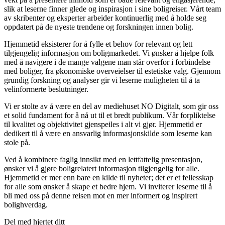
slik at leserne finner glede og inspirasjon i sine boligreiser. Vårt team
av skribenter og eksperter arbeider kontinuerlig med å holde seg
oppdatert på de nyeste trendene og forskningen innen bolig.
Hjemmetid eksisterer for å fylle et behov for relevant og lett
tilgjengelig informasjon om boligmarkedet. Vi ønsker å hjelpe folk
med å navigere i de mange valgene man står overfor i forbindelse
med boliger, fra økonomiske overveielser til estetiske valg. Gjennom
grundig forskning og analyser gir vi leserne muligheten til å ta
velinformerte beslutninger.
Vi er stolte av å være en del av mediehuset NO Digitalt, som gir oss
et solid fundament for å nå ut til et bredt publikum. Vår forpliktelse
til kvalitet og objektivitet gjenspeiles i alt vi gjør. Hjemmetid er
dedikert til å være en ansvarlig informasjonskilde som leserne kan
stole på.
Ved å kombinere faglig innsikt med en lettfattelig presentasjon,
ønsker vi å gjøre boligrelatert informasjon tilgjengelig for alle.
Hjemmetid er mer enn bare en kilde til nyheter; det er et fellesskap
for alle som ønsker å skape et bedre hjem. Vi inviterer leserne til å
bli med oss på denne reisen mot en mer informert og inspirert
bolighverdag.
Del med hjertet ditt