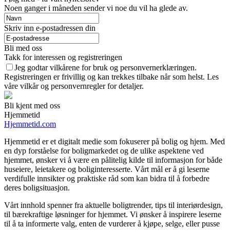
Noen ganger i måneden sender vi noe du vil ha glede av.
Skriv inn e-postadressen din
Bli med oss
Takk for interessen og registreringen
Jeg godtar vilkårene for bruk og personvernerklæringen.
Registreringen er frivillig og kan trekkes tilbake når som helst. Les
våre vilkår og personvernregler for detaljer.
Bli kjent med oss
Hjemmetid
Hjemmetid.com
Hjemmetid er et digitalt medie som fokuserer på bolig og hjem. Med
en dyp forståelse for boligmarkedet og de ulike aspektene ved
hjemmet, ønsker vi å være en pålitelig kilde til informasjon for både
huseiere, leietakere og boliginteresserte. Vårt mål er å gi leserne
verdifulle innsikter og praktiske råd som kan bidra til å forbedre
deres boligsituasjon.
Vårt innhold spenner fra aktuelle boligtrender, tips til interiørdesign,
til bærekraftige løsninger for hjemmet. Vi ønsker å inspirere leserne
til å ta informerte valg, enten de vurderer å kjøpe, selge, eller pusse