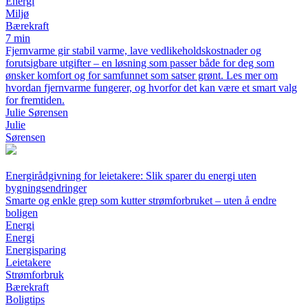
Energi
Miljø
Bærekraft
7 min
Fjernvarme gir stabil varme, lave vedlikeholdskostnader og
forutsigbare utgifter – en løsning som passer både for deg som
ønsker komfort og for samfunnet som satser grønt. Les mer om
hvordan fjernvarme fungerer, og hvorfor det kan være et smart valg
for fremtiden.
Julie Sørensen
Julie
Sørensen
Energirådgivning for leietakere: Slik sparer du energi uten
bygningsendringer
Smarte og enkle grep som kutter strømforbruket – uten å endre
boligen
Energi
Energi
Energisparing
Leietakere
Strømforbruk
Bærekraft
Boligtips