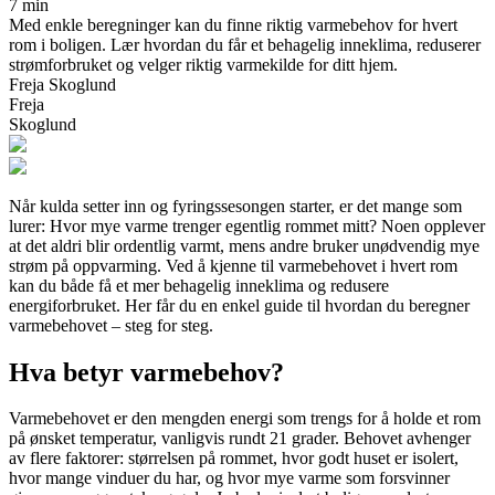
7 min
Med enkle beregninger kan du finne riktig varmebehov for hvert
rom i boligen. Lær hvordan du får et behagelig inneklima, reduserer
strømforbruket og velger riktig varmekilde for ditt hjem.
Freja Skoglund
Freja
Skoglund
Når kulda setter inn og fyringssesongen starter, er det mange som
lurer: Hvor mye varme trenger egentlig rommet mitt? Noen opplever
at det aldri blir ordentlig varmt, mens andre bruker unødvendig mye
strøm på oppvarming. Ved å kjenne til varmebehovet i hvert rom
kan du både få et mer behagelig inneklima og redusere
energiforbruket. Her får du en enkel guide til hvordan du beregner
varmebehovet – steg for steg.
Hva betyr varmebehov?
Varmebehovet er den mengden energi som trengs for å holde et rom
på ønsket temperatur, vanligvis rundt 21 grader. Behovet avhenger
av flere faktorer: størrelsen på rommet, hvor godt huset er isolert,
hvor mange vinduer du har, og hvor mye varme som forsvinner