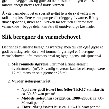
gjennom vegger, tak og gulv. Jo bedre isolert boligen er, desto
mindre energi kreves for å holde varmen.
Å vite varmebehovet er spesielt nyttig hvis du skal velge nye
radiatorer, installere varmepumpe eller legge gulvvarme. Riktig
dimensjonering sikrer at du verken får for liten eller for stor
varmekilde – begge deler kan føre til unødvendige kostnader.
Slik beregner du varmebehovet
Det finnes avanserte beregningsverktøy, men du kan også gjøre et
godt overslag selv. En enkel tommelfingerregel er å beregne
varmebehovet ut fra rommets areal og bygningens isolasjonsnivå.
Mål rommets størrelse
Start med å finne arealet i
kvadratmeter (m²). Et vanlig soverom kan for eksempel være
12 m², mens en stue gjerne er 25 m².
Vurder isolasjonsnivået
Nytt eller godt isolert hus (etter TEK17-standard):
ca. 30–50 watt per m²
Middels isolert hus (bygget ca. 1980–2000):
ca. 60–
80 watt per m²
Eldre, dårlig isolert hus:
ca. 100–150 watt per m²