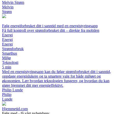
Melvin Strøm
Melvin
Strøm
Følg energiforbruket ditt i sanntid med en energistyringsapp
Få full kontroll over strømforbruket ditt – direkte fra mobilen
Energi
Energi
Energi
Strømforbruk
Smarthus
Miljø
Teknologi
5 min
Med en energistyringsapp kan du følge strømforbruket ditt i sanntid,
oppdage energislukere og ta smartere valg for både miljøet og
økonomien. Lær hvordan teknologien fungerer, og hvordan du kan
gjøre hjemmet ditt mer energieffektivt.
Philip Lunde
Philip
Lunde
Hjemmetid.com
Følg med - få vårt nyhetsbrev