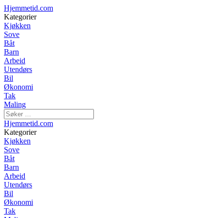
Hjemmetid.com
Kategorier
Kjøkken
Sove
Båt
Barn
Arbeid
Utendørs
Bil
Økonomi
Tak
Maling
Hjemmetid.com
Kategorier
Kjøkken
Sove
Båt
Barn
Arbeid
Utendørs
Bil
Økonomi
Tak