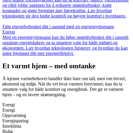
og elbil jobbe sammen for å redusere strømforbruket, kutte
kostnader og gjøre hjemmet mer bærekraftig. Lær hvordan
teknologien gir deg bedre kontroll og høyere komfort i hverdagen.
Følg energiforbruket ditt i sanntid med en energistyringsapp
Energi
Med en energistyringsapp kan du følge strømforbruket ditt i sanntid,
oppdage energislukere og ta smartere valg for både miljøet og
økonomien. Lær hvordan teknologien fungerer, og hvordan du kan
gjøre hjemmet ditt mer energieffektivt.
Et varmt hjem – med omtanke
Å kjenne varmebehovet handler ikke bare om tall, men om trivsel,
økonomi og miljø. Når du vet hvor varmen forsvinner, kan du ta
smartere valg for både komfort og energibruk. Det gir et varmere
hjem – og en lavere strømregning.
Energi
Energi
Oppvarming
Energisparing
Inneklima
Bolig