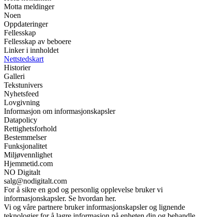
Motta meldinger
Noen
Oppdateringer
Fellesskap
Fellesskap av beboere
Linker i innholdet
Nettstedskart
Historier
Galleri
Tekstunivers
Nyhetsfeed
Lovgivning
Informasjon om informasjonskapsler
Datapolicy
Rettighetsforhold
Bestemmelser
Funksjonalitet
Miljøvennlighet
Hjemmetid.com
NO Digitalt
salg@nodigitalt.com
For å sikre en god og personlig opplevelse bruker vi
informasjonskapsler. Se hvordan her.
Vi og våre partnere bruker informasjonskapsler og lignende
teknologier for å lagre informasjon på enheten din og behandle