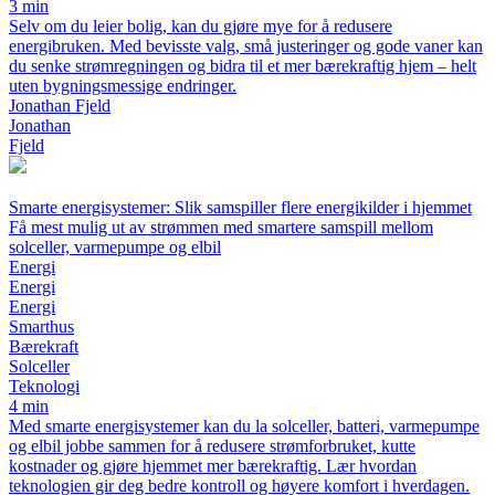
3 min
Selv om du leier bolig, kan du gjøre mye for å redusere
energibruken. Med bevisste valg, små justeringer og gode vaner kan
du senke strømregningen og bidra til et mer bærekraftig hjem – helt
uten bygningsmessige endringer.
Jonathan Fjeld
Jonathan
Fjeld
Smarte energisystemer: Slik samspiller flere energikilder i hjemmet
Få mest mulig ut av strømmen med smartere samspill mellom
solceller, varmepumpe og elbil
Energi
Energi
Energi
Smarthus
Bærekraft
Solceller
Teknologi
4 min
Med smarte energisystemer kan du la solceller, batteri, varmepumpe
og elbil jobbe sammen for å redusere strømforbruket, kutte
kostnader og gjøre hjemmet mer bærekraftig. Lær hvordan
teknologien gir deg bedre kontroll og høyere komfort i hverdagen.