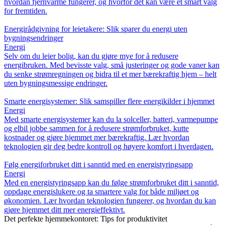
hvordan fjernvarme fungerer, og hvorfor det kan være et smart valg
for fremtiden.
Energirådgivning for leietakere: Slik sparer du energi uten
bygningsendringer
Energi
Selv om du leier bolig, kan du gjøre mye for å redusere
energibruken. Med bevisste valg, små justeringer og gode vaner kan
du senke strømregningen og bidra til et mer bærekraftig hjem – helt
uten bygningsmessige endringer.
Smarte energisystemer: Slik samspiller flere energikilder i hjemmet
Energi
Med smarte energisystemer kan du la solceller, batteri, varmepumpe
og elbil jobbe sammen for å redusere strømforbruket, kutte
kostnader og gjøre hjemmet mer bærekraftig. Lær hvordan
teknologien gir deg bedre kontroll og høyere komfort i hverdagen.
Følg energiforbruket ditt i sanntid med en energistyringsapp
Energi
Med en energistyringsapp kan du følge strømforbruket ditt i sanntid,
oppdage energislukere og ta smartere valg for både miljøet og
økonomien. Lær hvordan teknologien fungerer, og hvordan du kan
gjøre hjemmet ditt mer energieffektivt.
Det perfekte hjemmekontoret: Tips for produktivitet