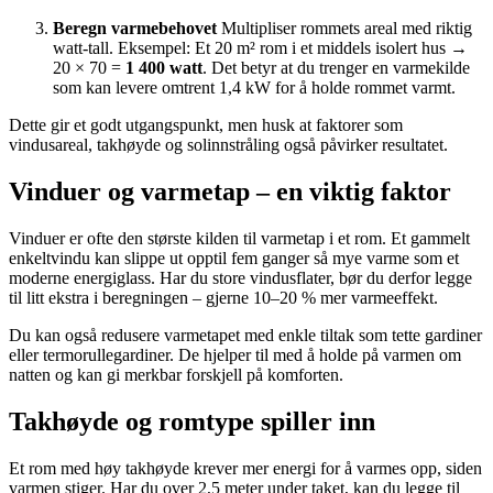
Beregn varmebehovet
Multipliser rommets areal med riktig
watt-tall. Eksempel: Et 20 m² rom i et middels isolert hus →
20 × 70 =
1 400 watt
. Det betyr at du trenger en varmekilde
som kan levere omtrent 1,4 kW for å holde rommet varmt.
Dette gir et godt utgangspunkt, men husk at faktorer som
vindusareal, takhøyde og solinnstråling også påvirker resultatet.
Vinduer og varmetap – en viktig faktor
Vinduer er ofte den største kilden til varmetap i et rom. Et gammelt
enkeltvindu kan slippe ut opptil fem ganger så mye varme som et
moderne energiglass. Har du store vindusflater, bør du derfor legge
til litt ekstra i beregningen – gjerne 10–20 % mer varmeeffekt.
Du kan også redusere varmetapet med enkle tiltak som tette gardiner
eller termorullegardiner. De hjelper til med å holde på varmen om
natten og kan gi merkbar forskjell på komforten.
Takhøyde og romtype spiller inn
Et rom med høy takhøyde krever mer energi for å varmes opp, siden
varmen stiger. Har du over 2,5 meter under taket, kan du legge til