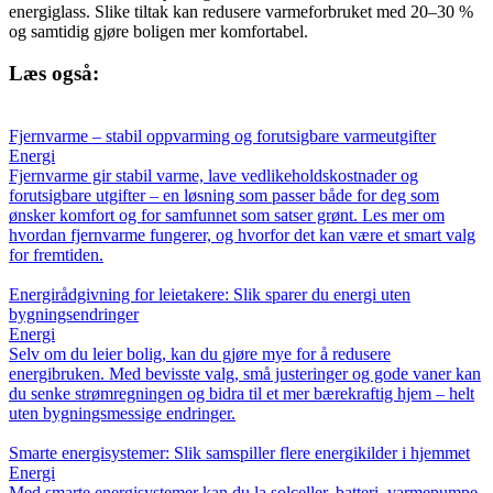
energiglass. Slike tiltak kan redusere varmeforbruket med 20–30 %
og samtidig gjøre boligen mer komfortabel.
Læs også:
Fjernvarme – stabil oppvarming og forutsigbare varmeutgifter
Energi
Fjernvarme gir stabil varme, lave vedlikeholdskostnader og
forutsigbare utgifter – en løsning som passer både for deg som
ønsker komfort og for samfunnet som satser grønt. Les mer om
hvordan fjernvarme fungerer, og hvorfor det kan være et smart valg
for fremtiden.
Energirådgivning for leietakere: Slik sparer du energi uten
bygningsendringer
Energi
Selv om du leier bolig, kan du gjøre mye for å redusere
energibruken. Med bevisste valg, små justeringer og gode vaner kan
du senke strømregningen og bidra til et mer bærekraftig hjem – helt
uten bygningsmessige endringer.
Smarte energisystemer: Slik samspiller flere energikilder i hjemmet
Energi
Med smarte energisystemer kan du la solceller, batteri, varmepumpe