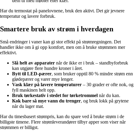
dem til med møbler eller klær.
Har du termostat på panelovnene, bruk den aktivt. Det gir jevnere
temperatur og lavere forbruk.
Smartere bruk av strøm i hverdagen
Små endringer i vaner kan gi stor effekt på strømregningen. Det
handler ikke om å gi opp komfort, men om å bruke strømmen mer
effektivt.
Slå helt av apparater
når de ikke er i bruk – standbyforbruk
kan utgjøre flere hundre kroner i året.
Bytt til LED-pærer
, som bruker opptil 80 % mindre strøm enn
glødepærer og varer mye lenger.
Vask klær på lavere temperaturer
– 30 grader er ofte nok, og
fyll maskinen helt opp.
Bruk tørkestativ i stedet for tørketrommel
når du kan.
Kok bare så mye vann du trenger
, og bruk lokk på grytene
når du lager mat.
Har du timesbasert strømpris, kan du spare ved å bruke strøm i de
billigste timene. Flere strømleverandører tilbyr apper som viser når
strømmen er billigst.