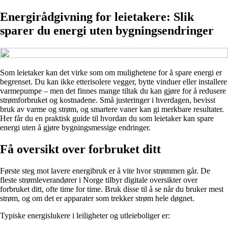
Energirådgivning for leietakere: Slik
sparer du energi uten bygningsendringer
Som leietaker kan det virke som om mulighetene for å spare energi er
begrenset. Du kan ikke etterisolere vegger, bytte vinduer eller installere
varmepumpe – men det finnes mange tiltak du kan gjøre for å redusere
strømforbruket og kostnadene. Små justeringer i hverdagen, bevisst
bruk av varme og strøm, og smartere vaner kan gi merkbare resultater.
Her får du en praktisk guide til hvordan du som leietaker kan spare
energi uten å gjøre bygningsmessige endringer.
Få oversikt over forbruket ditt
Første steg mot lavere energibruk er å vite hvor strømmen går. De
fleste strømleverandører i Norge tilbyr digitale oversikter over
forbruket ditt, ofte time for time. Bruk disse til å se når du bruker mest
strøm, og om det er apparater som trekker strøm hele døgnet.
Typiske energislukere i leiligheter og utleieboliger er: