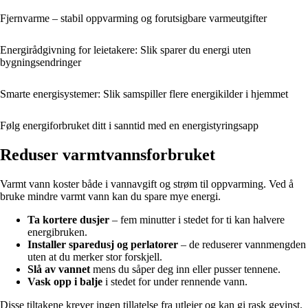
Fjernvarme – stabil oppvarming og forutsigbare varmeutgifter
Energirådgivning for leietakere: Slik sparer du energi uten
bygningsendringer
Smarte energisystemer: Slik samspiller flere energikilder i hjemmet
Følg energiforbruket ditt i sanntid med en energistyringsapp
Reduser varmtvannsforbruket
Varmt vann koster både i vannavgift og strøm til oppvarming. Ved å
bruke mindre varmt vann kan du spare mye energi.
Ta kortere dusjer
– fem minutter i stedet for ti kan halvere
energibruken.
Installer sparedusj og perlatorer
– de reduserer vannmengden
uten at du merker stor forskjell.
Slå av vannet
mens du såper deg inn eller pusser tennene.
Vask opp i balje
i stedet for under rennende vann.
Disse tiltakene krever ingen tillatelse fra utleier og kan gi rask gevinst.