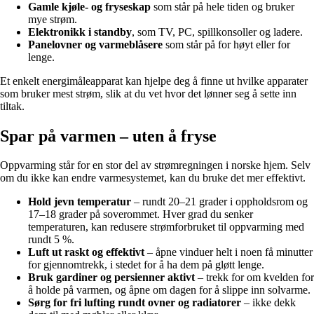
Gamle kjøle- og fryseskap
som står på hele tiden og bruker
mye strøm.
Elektronikk i standby
, som TV, PC, spillkonsoller og ladere.
Panelovner og varmeblåsere
som står på for høyt eller for
lenge.
Et enkelt energimåleapparat kan hjelpe deg å finne ut hvilke apparater
som bruker mest strøm, slik at du vet hvor det lønner seg å sette inn
tiltak.
Spar på varmen – uten å fryse
Oppvarming står for en stor del av strømregningen i norske hjem. Selv
om du ikke kan endre varmesystemet, kan du bruke det mer effektivt.
Hold jevn temperatur
– rundt 20–21 grader i oppholdsrom og
17–18 grader på soverommet. Hver grad du senker
temperaturen, kan redusere strømforbruket til oppvarming med
rundt 5 %.
Luft ut raskt og effektivt
– åpne vinduer helt i noen få minutter
for gjennomtrekk, i stedet for å ha dem på gløtt lenge.
Bruk gardiner og persienner aktivt
– trekk for om kvelden for
å holde på varmen, og åpne om dagen for å slippe inn solvarme.
Sørg for fri lufting rundt ovner og radiatorer
– ikke dekk