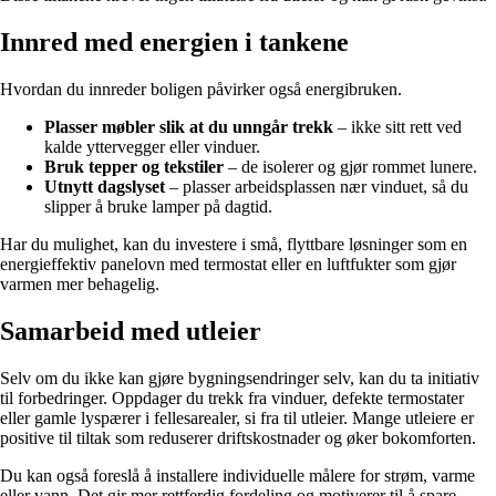
Innred med energien i tankene
Hvordan du innreder boligen påvirker også energibruken.
Plasser møbler slik at du unngår trekk
– ikke sitt rett ved
kalde yttervegger eller vinduer.
Bruk tepper og tekstiler
– de isolerer og gjør rommet lunere.
Utnytt dagslyset
– plasser arbeidsplassen nær vinduet, så du
slipper å bruke lamper på dagtid.
Har du mulighet, kan du investere i små, flyttbare løsninger som en
energieffektiv panelovn med termostat eller en luftfukter som gjør
varmen mer behagelig.
Samarbeid med utleier
Selv om du ikke kan gjøre bygningsendringer selv, kan du ta initiativ
til forbedringer. Oppdager du trekk fra vinduer, defekte termostater
eller gamle lyspærer i fellesarealer, si fra til utleier. Mange utleiere er
positive til tiltak som reduserer driftskostnader og øker bokomforten.
Du kan også foreslå å installere individuelle målere for strøm, varme
eller vann. Det gir mer rettferdig fordeling og motiverer til å spare.