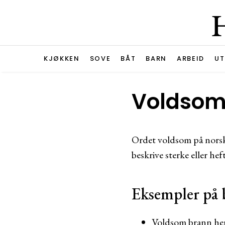
KJØKKEN
SOVE
BÅT
BARN
ARBEID
UT
Voldsom
Ordet voldsom på norsk 
beskrive sterke eller hef
Eksempler på 
Voldsom brann herj