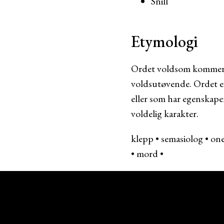
Snill
Etymologi
Ordet voldsom kommer f
voldsutøvende. Ordet er
eller som har egenskape
voldelig karakter.
klepp
•
semasiolog
•
on
•
mord
•