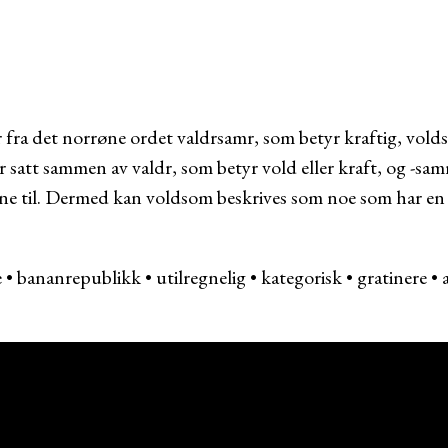
ra det norrøne ordet valdrsamr, som betyr kraftig, volds
 satt sammen av valdr, som betyr vold eller kraft, og -sam
ne til. Dermed kan voldsom beskrives som noe som har en i
e
•
bananrepublikk
•
utilregnelig
•
kategorisk
•
gratinere
•
HJEMMETID.CO