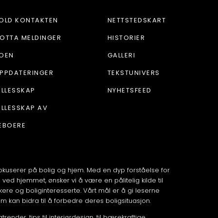
OLD KONTAKTEN
NETTSTEDSKART
OTTA MELDINGER
HISTORIER
OEN
GALLERI
PPDATERINGER
TEKSTUNIVERS
ELLESSKAP
NYHETSFEED
ELLESSKAP AV
EBOERE
okuserer på bolig og hjem. Med en dyp forståelse for
ed hjemmet, ønsker vi å være en pålitelig kilde til
kere og boliginteresserte. Vårt mål er å gi leserne
om kan bidra til å forbedre deres boligsituasjon.
render, tips til interiørdesign, til bærekraftige