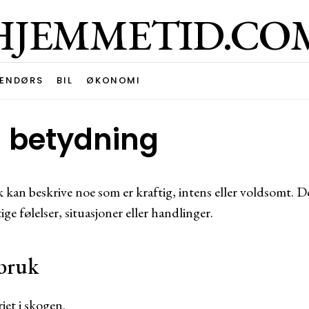
HJEMMETID.CO
ENDØRS
BIL
ØKONOMI
 betydning
kan beskrive noe som er kraftig, intens eller voldsomt. D
tige følelser, situasjoner eller handlinger.
bruk
et i skogen.