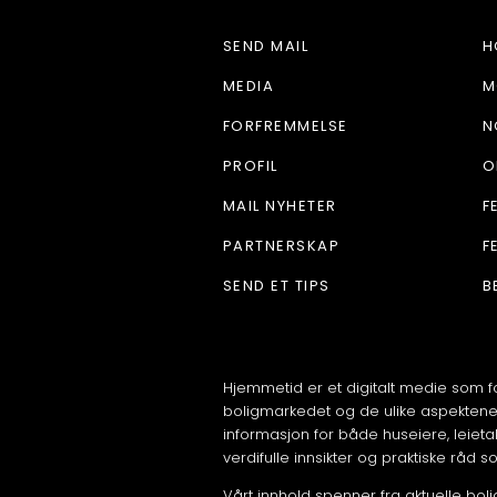
SEND MAIL
H
MEDIA
M
FORFREMMELSE
N
PROFIL
O
MAIL NYHETER
F
PARTNERSKAP
F
SEND ET TIPS
B
Hjemmetid er et digitalt medie som f
boligmarkedet og de ulike aspektene v
informasjon for både huseiere, leieta
verdifulle innsikter og praktiske råd s
Vårt innhold spenner fra aktuelle boligt