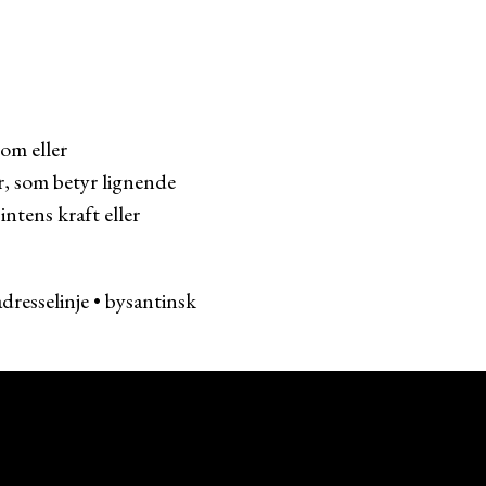
om eller
r, som betyr lignende
ntens kraft eller
adresselinje
•
bysantinsk
M