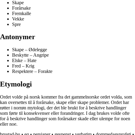
Skape
Forårsake
Fremkalle
Vekke
Spre
Antonymer
Skape – Ødelegge
Beskytte – Angripe
Elske – Hate
Fred – Krig
Respektere – Forakte
Etymologi
Ordet volde på norsk kommer fra det gammelnorske ordet volda, som
kan oversettes til å forårsake, skape eller skape problemer. Ordet har
røtter i norrøn mytologi, der det ble brukt for å beskrive handlinger
som førte til konsekvenser eller forandringer. I dag brukes volde ofte
for å beskrive handlinger som forårsaker skade eller ulempe for noen
eller noe.
brustad-bu
•
eq
•
persianer
•
gespenst
•
verbatim
•
dommedagsprofeti
•