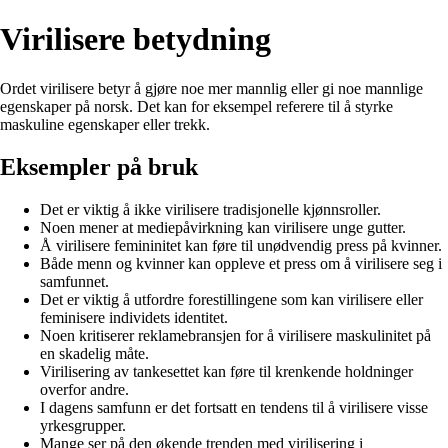
Virilisere betydning
Ordet virilisere betyr å gjøre noe mer mannlig eller gi noe mannlige
egenskaper på norsk. Det kan for eksempel referere til å styrke
maskuline egenskaper eller trekk.
Eksempler på bruk
Det er viktig å ikke virilisere tradisjonelle kjønnsroller.
Noen mener at mediepåvirkning kan virilisere unge gutter.
Å virilisere femininitet kan føre til unødvendig press på kvinner.
Både menn og kvinner kan oppleve et press om å virilisere seg i
samfunnet.
Det er viktig å utfordre forestillingene som kan virilisere eller
feminisere individets identitet.
Noen kritiserer reklamebransjen for å virilisere maskulinitet på
en skadelig måte.
Virilisering av tankesettet kan føre til krenkende holdninger
overfor andre.
I dagens samfunn er det fortsatt en tendens til å virilisere visse
yrkesgrupper.
Mange ser på den økende trenden med virilisering i