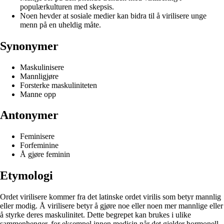
populærkulturen med skepsis.
Noen hevder at sosiale medier kan bidra til å virilisere unge
menn på en uheldig måte.
Synonymer
Maskulinisere
Mannligjøre
Forsterke maskuliniteten
Manne opp
Antonymer
Feminisere
Forfeminine
Å gjøre feminin
Etymologi
Ordet virilisere kommer fra det latinske ordet virilis som betyr mannlig
eller modig. Å virilisere betyr å gjøre noe eller noen mer mannlige eller
å styrke deres maskulinitet. Dette begrepet kan brukes i ulike
sammenhenger, for eksempel innen medisin når det gjelder hormonell