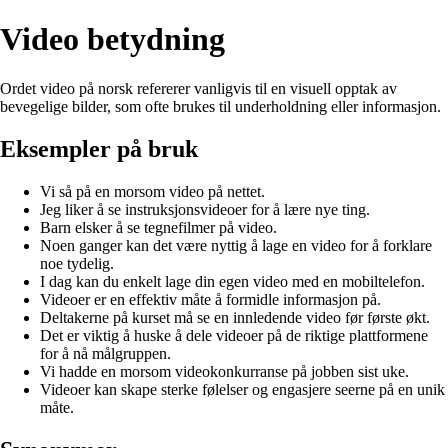
Video betydning
Ordet video på norsk refererer vanligvis til en visuell opptak av
bevegelige bilder, som ofte brukes til underholdning eller informasjon.
Eksempler på bruk
Vi så på en morsom video på nettet.
Jeg liker å se instruksjonsvideoer for å lære nye ting.
Barn elsker å se tegnefilmer på video.
Noen ganger kan det være nyttig å lage en video for å forklare
noe tydelig.
I dag kan du enkelt lage din egen video med en mobiltelefon.
Videoer er en effektiv måte å formidle informasjon på.
Deltakerne på kurset må se en innledende video før første økt.
Det er viktig å huske å dele videoer på de riktige plattformene
for å nå målgruppen.
Vi hadde en morsom videokonkurranse på jobben sist uke.
Videoer kan skape sterke følelser og engasjere seerne på en unik
måte.