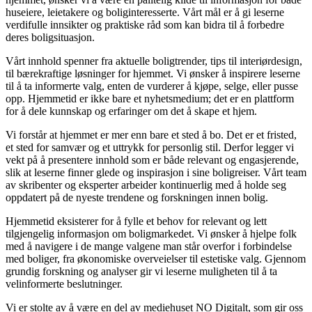
huseiere, leietakere og boliginteresserte. Vårt mål er å gi leserne
verdifulle innsikter og praktiske råd som kan bidra til å forbedre
deres boligsituasjon.
Vårt innhold spenner fra aktuelle boligtrender, tips til interiørdesign,
til bærekraftige løsninger for hjemmet. Vi ønsker å inspirere leserne
til å ta informerte valg, enten de vurderer å kjøpe, selge, eller pusse
opp. Hjemmetid er ikke bare et nyhetsmedium; det er en plattform
for å dele kunnskap og erfaringer om det å skape et hjem.
Vi forstår at hjemmet er mer enn bare et sted å bo. Det er et fristed,
et sted for samvær og et uttrykk for personlig stil. Derfor legger vi
vekt på å presentere innhold som er både relevant og engasjerende,
slik at leserne finner glede og inspirasjon i sine boligreiser. Vårt team
av skribenter og eksperter arbeider kontinuerlig med å holde seg
oppdatert på de nyeste trendene og forskningen innen bolig.
Hjemmetid eksisterer for å fylle et behov for relevant og lett
tilgjengelig informasjon om boligmarkedet. Vi ønsker å hjelpe folk
med å navigere i de mange valgene man står overfor i forbindelse
med boliger, fra økonomiske overveielser til estetiske valg. Gjennom
grundig forskning og analyser gir vi leserne muligheten til å ta
velinformerte beslutninger.
Vi er stolte av å være en del av mediehuset NO Digitalt, som gir oss