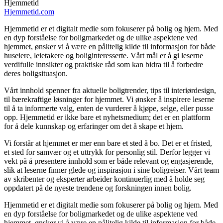
Hjemmetid
Hjemmetid.com
Hjemmetid er et digitalt medie som fokuserer på bolig og hjem. Med
en dyp forståelse for boligmarkedet og de ulike aspektene ved
hjemmet, ønsker vi å være en pålitelig kilde til informasjon for både
huseiere, leietakere og boliginteresserte. Vårt mål er å gi leserne
verdifulle innsikter og praktiske råd som kan bidra til å forbedre
deres boligsituasjon.
Vårt innhold spenner fra aktuelle boligtrender, tips til interiørdesign,
til bærekraftige løsninger for hjemmet. Vi ønsker å inspirere leserne
til å ta informerte valg, enten de vurderer å kjøpe, selge, eller pusse
opp. Hjemmetid er ikke bare et nyhetsmedium; det er en plattform
for å dele kunnskap og erfaringer om det å skape et hjem.
Vi forstår at hjemmet er mer enn bare et sted å bo. Det er et fristed,
et sted for samvær og et uttrykk for personlig stil. Derfor legger vi
vekt på å presentere innhold som er både relevant og engasjerende,
slik at leserne finner glede og inspirasjon i sine boligreiser. Vårt team
av skribenter og eksperter arbeider kontinuerlig med å holde seg
oppdatert på de nyeste trendene og forskningen innen bolig.
Hjemmetid er et digitalt medie som fokuserer på bolig og hjem. Med
en dyp forståelse for boligmarkedet og de ulike aspektene ved
hjemmet, ønsker vi å være en pålitelig kilde til informasjon for både