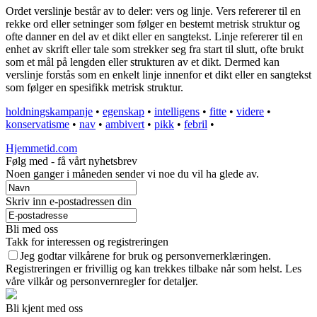
Ordet verslinje består av to deler: vers og linje. Vers refererer til en
rekke ord eller setninger som følger en bestemt metrisk struktur og
ofte danner en del av et dikt eller en sangtekst. Linje refererer til en
enhet av skrift eller tale som strekker seg fra start til slutt, ofte brukt
som et mål på lengden eller strukturen av et dikt. Dermed kan
verslinje forstås som en enkelt linje innenfor et dikt eller en sangtekst
som følger en spesifikk metrisk struktur.
holdningskampanje
•
egenskap
•
intelligens
•
fitte
•
videre
•
konservatisme
•
nav
•
ambivert
•
pikk
•
febril
•
Hjemmetid.com
Følg med - få vårt nyhetsbrev
Noen ganger i måneden sender vi noe du vil ha glede av.
Skriv inn e-postadressen din
Bli med oss
Takk for interessen og registreringen
Jeg godtar vilkårene for bruk og personvernerklæringen.
Registreringen er frivillig og kan trekkes tilbake når som helst. Les
våre vilkår og personvernregler for detaljer.
Bli kjent med oss