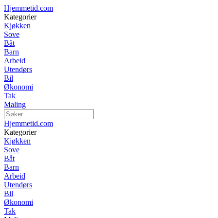
Hjemmetid.com
Kategorier
Kjøkken
Sove
Båt
Barn
Arbeid
Utendørs
Bil
Økonomi
Tak
Maling
Hjemmetid.com
Kategorier
Kjøkken
Sove
Båt
Barn
Arbeid
Utendørs
Bil
Økonomi
Tak