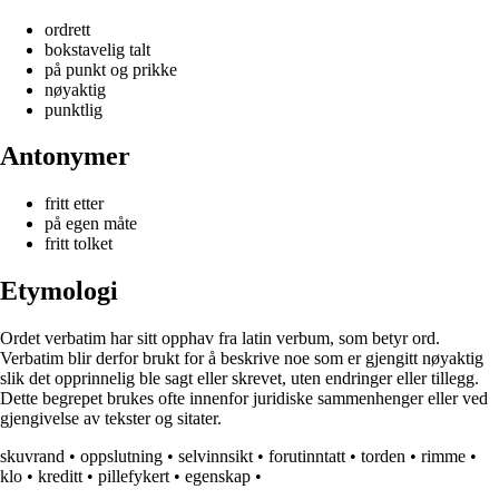
ordrett
bokstavelig talt
på punkt og prikke
nøyaktig
punktlig
Antonymer
fritt etter
på egen måte
fritt tolket
Etymologi
Ordet verbatim har sitt opphav fra latin verbum, som betyr ord.
Verbatim blir derfor brukt for å beskrive noe som er gjengitt nøyaktig
slik det opprinnelig ble sagt eller skrevet, uten endringer eller tillegg.
Dette begrepet brukes ofte innenfor juridiske sammenhenger eller ved
gjengivelse av tekster og sitater.
skuvrand
•
oppslutning
•
selvinnsikt
•
forutinntatt
•
torden
•
rimme
•
klo
•
kreditt
•
pillefykert
•
egenskap
•