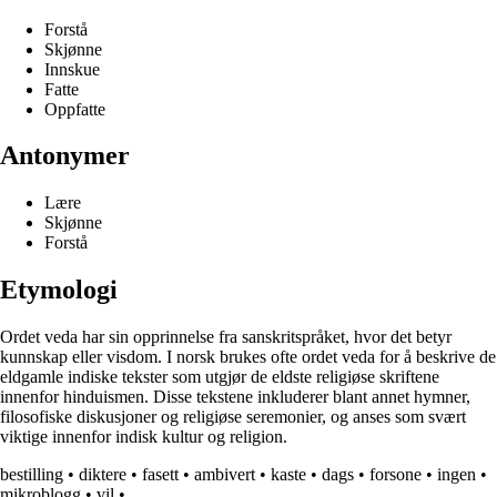
Forstå
Skjønne
Innskue
Fatte
Oppfatte
Antonymer
Lære
Skjønne
Forstå
Etymologi
Ordet veda har sin opprinnelse fra sanskritspråket, hvor det betyr
kunnskap eller visdom. I norsk brukes ofte ordet veda for å beskrive de
eldgamle indiske tekster som utgjør de eldste religiøse skriftene
innenfor hinduismen. Disse tekstene inkluderer blant annet hymner,
filosofiske diskusjoner og religiøse seremonier, og anses som svært
viktige innenfor indisk kultur og religion.
bestilling
•
diktere
•
fasett
•
ambivert
•
kaste
•
dags
•
forsone
•
ingen
•
mikroblogg
•
vil
•