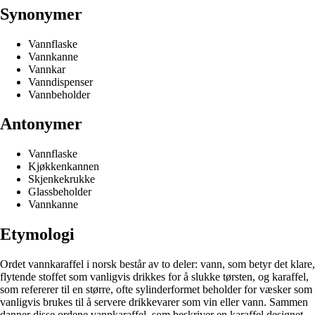
Synonymer
Vannflaske
Vannkanne
Vannkar
Vanndispenser
Vannbeholder
Antonymer
Vannflaske
Kjøkkenkannen
Skjenkekrukke
Glassbeholder
Vannkanne
Etymologi
Ordet vannkaraffel i norsk består av to deler: vann, som betyr det klare,
flytende stoffet som vanligvis drikkes for å slukke tørsten, og karaffel,
som refererer til en større, ofte sylinderformet beholder for væsker som
vanligvis brukes til å servere drikkevarer som vin eller vann. Sammen
danner disse ordene vannkaraffel, som beskriver en karaffel designet