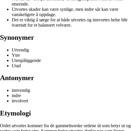
utseende.
Utvortes skader kan være synlige, men indre sår kan være
vanskeligere å oppdage.
Det er viktig å sørge for at både utvortes og innvortes helse blir
ivaretatt for et balansert velvære.
Synonymer
Utvendig
Ytre
Utenpåliggende
Utad
Antonymer
innvendig
indre
involvert
Etymologi
Ordet utvortes kommer fra de gammelnorske ordene út som betyr ut og
vortes som betyr ytre. Sammen betyr utvortes derfor noe som ligger