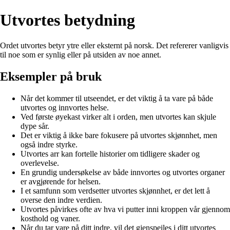
Utvortes betydning
Ordet utvortes betyr ytre eller eksternt på norsk. Det refererer vanligvis
til noe som er synlig eller på utsiden av noe annet.
Eksempler på bruk
Når det kommer til utseendet, er det viktig å ta vare på både
utvortes og innvortes helse.
Ved første øyekast virker alt i orden, men utvortes kan skjule
dype sår.
Det er viktig å ikke bare fokusere på utvortes skjønnhet, men
også indre styrke.
Utvortes arr kan fortelle historier om tidligere skader og
overlevelse.
En grundig undersøkelse av både innvortes og utvortes organer
er avgjørende for helsen.
I et samfunn som verdsetter utvortes skjønnhet, er det lett å
overse den indre verdien.
Utvortes påvirkes ofte av hva vi putter inni kroppen vår gjennom
kosthold og vaner.
Når du tar vare på ditt indre, vil det gjenspeiles i ditt utvortes