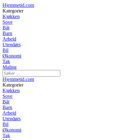
Hjemmetid.com
Kategorier
Kjøkken
Sove
Båt
Barn
Arbeid
Utendørs
Bil
Økonomi
Tak
Maling
Hjemmetid.com
Kategorier
Kjøkken
Sove
Båt
Barn
Arbeid
Utendørs
Bil
Økonomi
Tak