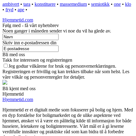
ambivert
•
tara
•
konstituere
•
massemedium
•
semiotikk
•
one
•
klo
•
fryd
•
ape
•
Hjemmetid.com
Følg med - få vårt nyhetsbrev
Noen ganger i måneden sender vi noe du vil ha glede av.
Skriv inn e-postadressen din
Bli med oss
Takk for interessen og registreringen
Jeg godtar vilkårene for bruk og personvernerklæringen.
Registreringen er frivillig og kan trekkes tilbake når som helst. Les
våre vilkår og personvernregler for detaljer.
Bli kjent med oss
Hjemmetid
Hjemmetid.com
Hjemmetid er et digitalt medie som fokuserer på bolig og hjem. Med
en dyp forståelse for boligmarkedet og de ulike aspektene ved
hjemmet, ønsker vi å være en pålitelig kilde til informasjon for både
huseiere, leietakere og boliginteresserte. Vårt mål er å gi leserne
verdifulle innsikter og praktiske råd som kan bidra til å forbedre