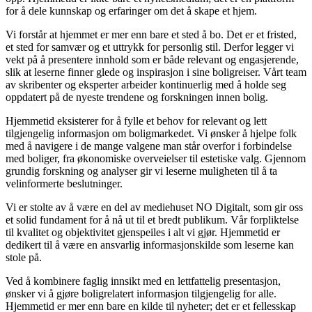
for å dele kunnskap og erfaringer om det å skape et hjem.
Vi forstår at hjemmet er mer enn bare et sted å bo. Det er et fristed,
et sted for samvær og et uttrykk for personlig stil. Derfor legger vi
vekt på å presentere innhold som er både relevant og engasjerende,
slik at leserne finner glede og inspirasjon i sine boligreiser. Vårt team
av skribenter og eksperter arbeider kontinuerlig med å holde seg
oppdatert på de nyeste trendene og forskningen innen bolig.
Hjemmetid eksisterer for å fylle et behov for relevant og lett
tilgjengelig informasjon om boligmarkedet. Vi ønsker å hjelpe folk
med å navigere i de mange valgene man står overfor i forbindelse
med boliger, fra økonomiske overveielser til estetiske valg. Gjennom
grundig forskning og analyser gir vi leserne muligheten til å ta
velinformerte beslutninger.
Vi er stolte av å være en del av mediehuset NO Digitalt, som gir oss
et solid fundament for å nå ut til et bredt publikum. Vår forpliktelse
til kvalitet og objektivitet gjenspeiles i alt vi gjør. Hjemmetid er
dedikert til å være en ansvarlig informasjonskilde som leserne kan
stole på.
Ved å kombinere faglig innsikt med en lettfattelig presentasjon,
ønsker vi å gjøre boligrelatert informasjon tilgjengelig for alle.
Hjemmetid er mer enn bare en kilde til nyheter; det er et fellesskap