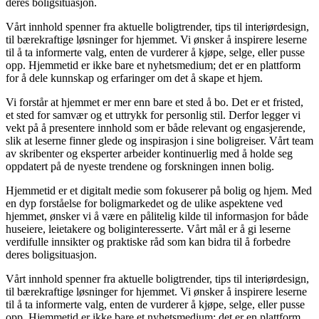
deres boligsituasjon.
Vårt innhold spenner fra aktuelle boligtrender, tips til interiørdesign,
til bærekraftige løsninger for hjemmet. Vi ønsker å inspirere leserne
til å ta informerte valg, enten de vurderer å kjøpe, selge, eller pusse
opp. Hjemmetid er ikke bare et nyhetsmedium; det er en plattform
for å dele kunnskap og erfaringer om det å skape et hjem.
Vi forstår at hjemmet er mer enn bare et sted å bo. Det er et fristed,
et sted for samvær og et uttrykk for personlig stil. Derfor legger vi
vekt på å presentere innhold som er både relevant og engasjerende,
slik at leserne finner glede og inspirasjon i sine boligreiser. Vårt team
av skribenter og eksperter arbeider kontinuerlig med å holde seg
oppdatert på de nyeste trendene og forskningen innen bolig.
Hjemmetid er et digitalt medie som fokuserer på bolig og hjem. Med
en dyp forståelse for boligmarkedet og de ulike aspektene ved
hjemmet, ønsker vi å være en pålitelig kilde til informasjon for både
huseiere, leietakere og boliginteresserte. Vårt mål er å gi leserne
verdifulle innsikter og praktiske råd som kan bidra til å forbedre
deres boligsituasjon.
Vårt innhold spenner fra aktuelle boligtrender, tips til interiørdesign,
til bærekraftige løsninger for hjemmet. Vi ønsker å inspirere leserne
til å ta informerte valg, enten de vurderer å kjøpe, selge, eller pusse
opp. Hjemmetid er ikke bare et nyhetsmedium; det er en plattform