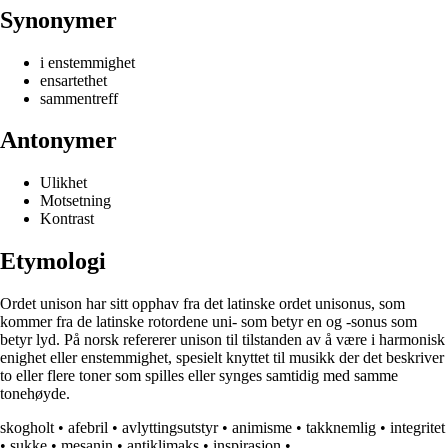
Synonymer
i enstemmighet
ensartethet
sammentreff
Antonymer
Ulikhet
Motsetning
Kontrast
Etymologi
Ordet unison har sitt opphav fra det latinske ordet unisonus, som
kommer fra de latinske rotordene uni- som betyr en og -sonus som
betyr lyd. På norsk refererer unison til tilstanden av å være i harmonisk
enighet eller enstemmighet, spesielt knyttet til musikk der det beskriver
to eller flere toner som spilles eller synges samtidig med samme
tonehøyde.
skogholt
•
afebril
•
avlyttingsutstyr
•
animisme
•
takknemlig
•
integritet
•
sukke
•
mesanin
•
antiklimaks
•
inspirasjon
•