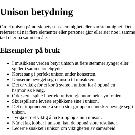
Unison betydning
Ordet unison på norsk betyr ensstemmighet eller samstemmighet. Det
refererer til når flere elementer eller personer gjør eller sier noe i samme
takt eller på samme måte.
Eksempler på bruk
I musikkens verden betyr unison at flere stemmer synger eller
spiller i samme tonehøyde.
Koret sang i perfekt unison under konserten.
Danserne beveget seg i unison til musikken.
Det er viktig for et kor å synge i unison for å oppnå en
harmonisk klang.
Orkesteret spilte i perfekt unison gjennom hele symfonien.
Skuespillerne leverte replikkene sine i unison.
Det er imponerende å se en stor gruppe mennesker bevege seg i
unison.
I yoga er det viktig å ha kropp og sinn i unison.
Når et lag jobber i unison, kan de oppnå store resultater.
Lederne snakket i unison om viktigheten av samarbeid.