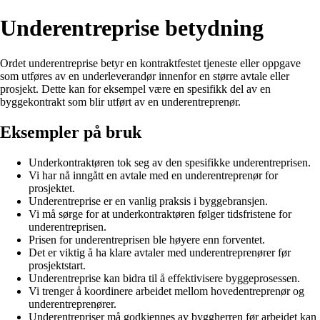
Underentreprise betydning
Ordet underentreprise betyr en kontraktfestet tjeneste eller oppgave
som utføres av en underleverandør innenfor en større avtale eller
prosjekt. Dette kan for eksempel være en spesifikk del av en
byggekontrakt som blir utført av en underentreprenør.
Eksempler på bruk
Underkontraktøren tok seg av den spesifikke underentreprisen.
Vi har nå inngått en avtale med en underentreprenør for
prosjektet.
Underentreprise er en vanlig praksis i byggebransjen.
Vi må sørge for at underkontraktøren følger tidsfristene for
underentreprisen.
Prisen for underentreprisen ble høyere enn forventet.
Det er viktig å ha klare avtaler med underentreprenører før
prosjektstart.
Underentreprise kan bidra til å effektivisere byggeprosessen.
Vi trenger å koordinere arbeidet mellom hovedentreprenør og
underentreprenører.
Underentrepriser må godkjennes av byggherren før arbeidet kan