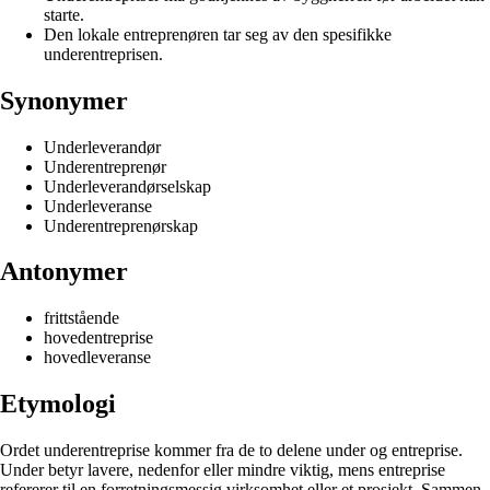
starte.
Den lokale entreprenøren tar seg av den spesifikke
underentreprisen.
Synonymer
Underleverandør
Underentreprenør
Underleverandørselskap
Underleveranse
Underentreprenørskap
Antonymer
frittstående
hovedentreprise
hovedleveranse
Etymologi
Ordet underentreprise kommer fra de to delene under og entreprise.
Under betyr lavere, nedenfor eller mindre viktig, mens entreprise
refererer til en forretningsmessig virksomhet eller et prosjekt. Sammen