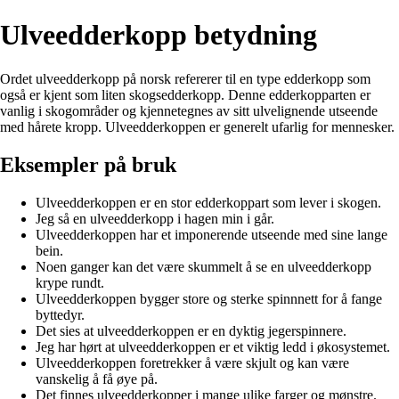
Ulveedderkopp betydning
Ordet ulveedderkopp på norsk refererer til en type edderkopp som
også er kjent som liten skogsedderkopp. Denne edderkopparten er
vanlig i skogområder og kjennetegnes av sitt ulvelignende utseende
med hårete kropp. Ulveedderkoppen er generelt ufarlig for mennesker.
Eksempler på bruk
Ulveedderkoppen er en stor edderkoppart som lever i skogen.
Jeg så en ulveedderkopp i hagen min i går.
Ulveedderkoppen har et imponerende utseende med sine lange
bein.
Noen ganger kan det være skummelt å se en ulveedderkopp
krype rundt.
Ulveedderkoppen bygger store og sterke spinnnett for å fange
byttedyr.
Det sies at ulveedderkoppen er en dyktig jegerspinnere.
Jeg har hørt at ulveedderkoppen er et viktig ledd i økosystemet.
Ulveedderkoppen foretrekker å være skjult og kan være
vanskelig å få øye på.
Det finnes ulveedderkopper i mange ulike farger og mønstre.