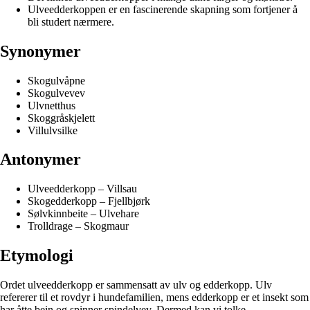
Ulveedderkoppen er en fascinerende skapning som fortjener å
bli studert nærmere.
Synonymer
Skogulvåpne
Skogulvevev
Ulvnetthus
Skoggråskjelett
Villulvsilke
Antonymer
Ulveedderkopp – Villsau
Skogedderkopp – Fjellbjørk
Sølvkinnbeite – Ulvehare
Trolldrage – Skogmaur
Etymologi
Ordet ulveedderkopp er sammensatt av ulv og edderkopp. Ulv
refererer til et rovdyr i hundefamilien, mens edderkopp er et insekt som
har åtte bein og spinner spindelvev. Dermed kan vi tolke