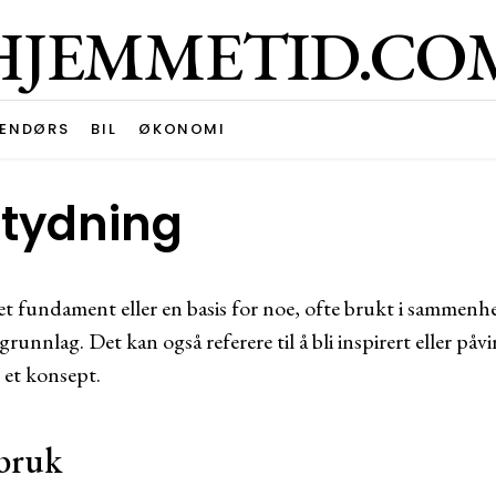
HJEMMETID.CO
ENDØRS
BIL
ØKONOMI
etydning
 et fundament eller en basis for noe, ofte brukt i sammenh
grunnlag. Det kan også referere til å bli inspirert eller påv
r et konsept.
bruk