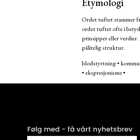
Etymologi
Ordet tuftet stammer fr
ordet tuftet ofte i bety
prinsipper eller verdier
pålitelig struktur.
blodstyrtning
•
kommun
•
ekspresjonisme
•
Følg med - få vårt nyhetsbrev