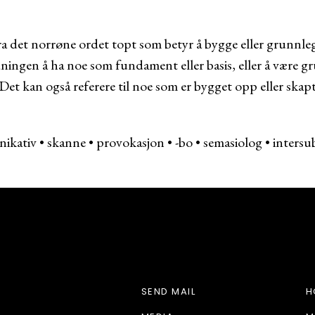
a det norrøne ordet topt som betyr å bygge eller grunnle
dningen å ha noe som fundament eller basis, eller å være gr
. Det kan også referere til noe som er bygget opp eller skapt
ikativ
•
skanne
•
provokasjon
•
-bo
•
semasiolog
•
intersub
HJEMMETID.CO
SEND MAIL
H