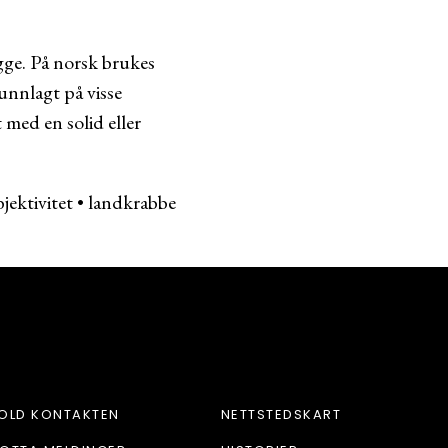
gge. På norsk brukes
unnlagt på visse
 med en solid eller
jektivitet
•
landkrabbe
M
OLD KONTAKTEN
NETTSTEDSKART