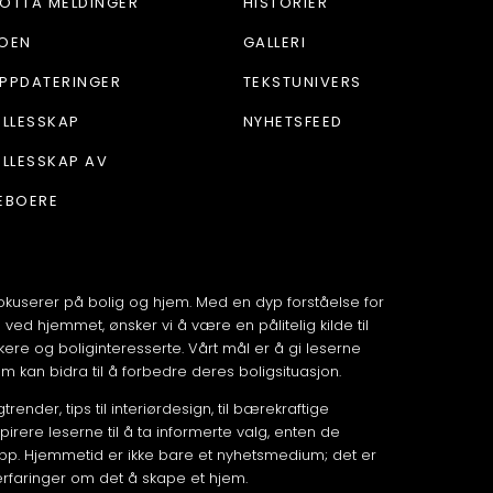
OTTA MELDINGER
HISTORIER
OEN
GALLERI
PPDATERINGER
TEKSTUNIVERS
ELLESSKAP
NYHETSFEED
ELLESSKAP AV
EBOERE
okuserer på bolig og hjem. Med en dyp forståelse for
ed hjemmet, ønsker vi å være en pålitelig kilde til
kere og boliginteresserte. Vårt mål er å gi leserne
om kan bidra til å forbedre deres boligsituasjon.
render, tips til interiørdesign, til bærekraftige
pirere leserne til å ta informerte valg, enten de
 opp. Hjemmetid er ikke bare et nyhetsmedium; det er
erfaringer om det å skape et hjem.