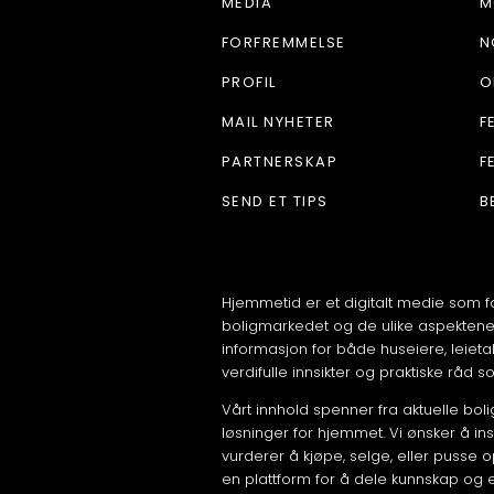
MEDIA
M
FORFREMMELSE
N
PROFIL
O
MAIL NYHETER
F
PARTNERSKAP
F
SEND ET TIPS
B
Hjemmetid er et digitalt medie som f
boligmarkedet og de ulike aspektene v
informasjon for både huseiere, leieta
verdifulle innsikter og praktiske råd s
Vårt innhold spenner fra aktuelle boligt
løsninger for hjemmet. Vi ønsker å ins
vurderer å kjøpe, selge, eller pusse
en plattform for å dele kunnskap og 