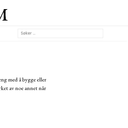
M
eng med å bygge eller
irket av noe annet når