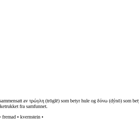
ammensatt av τρώγλη (trōglē) som betyr hule og δύνω (dýnō) som betyr 
baketrukket fra samfunnet.
•
fremad
•
kvernstein
•