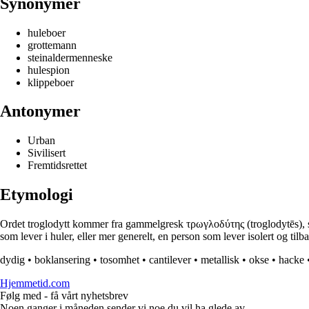
Synonymer
huleboer
grottemann
steinaldermenneske
hulespion
klippeboer
Antonymer
Urban
Sivilisert
Fremtidsrettet
Etymologi
Ordet troglodytt kommer fra gammelgresk τρωγλοδύτης (troglodytēs), s
som lever i huler, eller mer generelt, en person som lever isolert og til
dydig
•
boklansering
•
tosomhet
•
cantilever
•
metallisk
•
okse
•
hacke
Hjemmetid.com
Følg med - få vårt nyhetsbrev
Noen ganger i måneden sender vi noe du vil ha glede av.