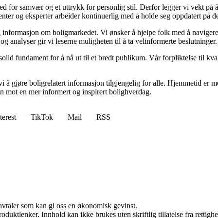
 sted for samvær og et uttrykk for personlig stil. Derfor legger vi vekt p
ibenter og eksperter arbeider kontinuerlig med å holde seg oppdatert på 
elig informasjon om boligmarkedet. Vi ønsker å hjelpe folk med å naviger
 analyser gir vi leserne muligheten til å ta velinformerte beslutninger.
id fundament for å nå ut til et bredt publikum. Vår forpliktelse til kvalit
 å gjøre boligrelatert informasjon tilgjengelig for alle. Hjemmetid er mer
sen mot en mer informert og inspirert bolighverdag.
terest
TikTok
Mail
RSS
savtaler som kan gi oss en økonomisk gevinst.
oduktlenker. Innhold kan ikke brukes uten skriftlig tillatelse fra rettigh