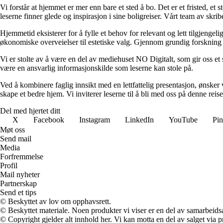
Vi forstår at hjemmet er mer enn bare et sted å bo. Det er et fristed, et
leserne finner glede og inspirasjon i sine boligreiser. Vårt team av skr
Hjemmetid eksisterer for å fylle et behov for relevant og lett tilgjeng
økonomiske overveielser til estetiske valg. Gjennom grundig forskning og
Vi er stolte av å være en del av mediehuset NO Digitalt, som gir oss et sol
være en ansvarlig informasjonskilde som leserne kan stole på.
Ved å kombinere faglig innsikt med en lettfattelig presentasjon, ønsker vi
skape et bedre hjem. Vi inviterer leserne til å bli med oss på denne rei
Del med hjertet ditt
X
Facebook
Instagram
LinkedIn
YouTube
Pin
Møt oss
Send mail
Media
Forfremmelse
Profil
Mail nyheter
Partnerskap
Send et tips
© Beskyttet av lov om opphavsrett.
© Beskyttet materiale. Noen produkter vi viser er en del av samarbeid
© Copyright gjelder alt innhold her. Vi kan motta en del av salget via pr