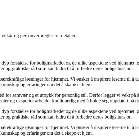
 vilkår og personvernregler for detaljer.
yp forståelse for boligmarkedet og de ulike aspektene ved hjemmet, ønsk
kter og praktiske råd som kan bidra til å forbedre deres boligsituasjon.
il bærekraftige løsninger for hjemmet. Vi ønsker å inspirere leserne til å 
 kunnskap og erfaringer om det å skape et hjem.
 sted for samvær og et uttrykk for personlig stil. Derfor legger vi vekt p
ibenter og eksperter arbeider kontinuerlig med å holde seg oppdatert på 
yp forståelse for boligmarkedet og de ulike aspektene ved hjemmet, ønsk
kter og praktiske råd som kan bidra til å forbedre deres boligsituasjon.
il bærekraftige løsninger for hjemmet. Vi ønsker å inspirere leserne til å 
 kunnskap og erfaringer om det å skape et hjem.