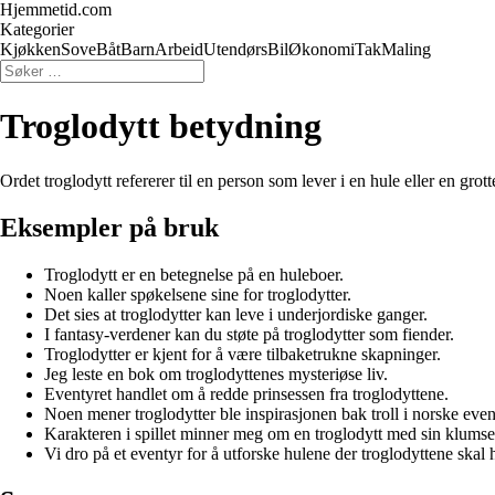
Hjemmetid.com
Kategorier
Kjøkken
Sove
Båt
Barn
Arbeid
Utendørs
Bil
Økonomi
Tak
Maling
Troglodytt betydning
Ordet troglodytt refererer til en person som lever i en hule eller en grot
Eksempler på bruk
Troglodytt er en betegnelse på en huleboer.
Noen kaller spøkelsene sine for troglodytter.
Det sies at troglodytter kan leve i underjordiske ganger.
I fantasy-verdener kan du støte på troglodytter som fiender.
Troglodytter er kjent for å være tilbaketrukne skapninger.
Jeg leste en bok om troglodyttenes mysteriøse liv.
Eventyret handlet om å redde prinsessen fra troglodyttene.
Noen mener troglodytter ble inspirasjonen bak troll i norske even
Karakteren i spillet minner meg om en troglodytt med sin klumse
Vi dro på et eventyr for å utforske hulene der troglodyttene skal