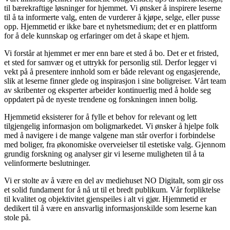
til bærekraftige løsninger for hjemmet. Vi ønsker å inspirere leserne
til å ta informerte valg, enten de vurderer å kjøpe, selge, eller pusse
opp. Hjemmetid er ikke bare et nyhetsmedium; det er en plattform
for å dele kunnskap og erfaringer om det å skape et hjem.
Vi forstår at hjemmet er mer enn bare et sted å bo. Det er et fristed,
et sted for samvær og et uttrykk for personlig stil. Derfor legger vi
vekt på å presentere innhold som er både relevant og engasjerende,
slik at leserne finner glede og inspirasjon i sine boligreiser. Vårt team
av skribenter og eksperter arbeider kontinuerlig med å holde seg
oppdatert på de nyeste trendene og forskningen innen bolig.
Hjemmetid eksisterer for å fylle et behov for relevant og lett
tilgjengelig informasjon om boligmarkedet. Vi ønsker å hjelpe folk
med å navigere i de mange valgene man står overfor i forbindelse
med boliger, fra økonomiske overveielser til estetiske valg. Gjennom
grundig forskning og analyser gir vi leserne muligheten til å ta
velinformerte beslutninger.
Vi er stolte av å være en del av mediehuset NO Digitalt, som gir oss
et solid fundament for å nå ut til et bredt publikum. Vår forpliktelse
til kvalitet og objektivitet gjenspeiles i alt vi gjør. Hjemmetid er
dedikert til å være en ansvarlig informasjonskilde som leserne kan
stole på.