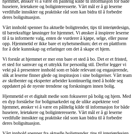
hjemmet, ønsker vi å være en pålitelig kilde til informasjon for både
huseiere, leietakere og boliginteresserte. Vårt mål er å gi leserne
verdifulle innsikter og praktiske råd som kan bidra til å forbedre
deres boligsituasjon.
Vårt innhold spenner fra aktuelle boligtrender, tips til interiørdesign,
til bærekraftige løsninger for hjemmet. Vi ønsker å inspirere leserne
til å ta informerte valg, enten de vurderer å kjøpe, selge, eller pusse
opp. Hjemmetid er ikke bare et nyhetsmedium; det er en plattform
for å dele kunnskap og erfaringer om det å skape et hjem.
Vi forstår at hjemmet er mer enn bare et sted å bo. Det er et fristed,
et sted for samvær og et uttrykk for personlig stil. Derfor legger vi
vekt på å presentere innhold som er både relevant og engasjerende,
slik at leserne finner glede og inspirasjon i sine boligreiser. Vårt team
av skribenter og eksperter arbeider kontinuerlig med å holde seg
oppdatert på de nyeste trendene og forskningen innen bolig.
Hjemmetid er et digitalt medie som fokuserer på bolig og hjem. Med
en dyp forståelse for boligmarkedet og de ulike aspektene ved
hjemmet, ønsker vi å være en pålitelig kilde til informasjon for både
huseiere, leietakere og boliginteresserte. Vårt mål er å gi leserne
verdifulle innsikter og praktiske råd som kan bidra til å forbedre
deres boligsituasjon.
Vårt innhold spenner fra aktuelle boligtrender, tips til interiørdesign,