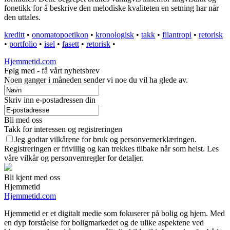
fonetikk for å beskrive den melodiske kvaliteten en setning har når
den uttales.
kreditt
•
onomatopoetikon
•
kronologisk
•
takk
•
filantropi
•
retorisk
•
portfolio
•
isel
•
fasett
•
retorisk
•
Hjemmetid.com
Følg med - få vårt nyhetsbrev
Noen ganger i måneden sender vi noe du vil ha glede av.
Skriv inn e-postadressen din
Bli med oss
Takk for interessen og registreringen
Jeg godtar vilkårene for bruk og personvernerklæringen.
Registreringen er frivillig og kan trekkes tilbake når som helst. Les
våre vilkår og personvernregler for detaljer.
Bli kjent med oss
Hjemmetid
Hjemmetid.com
Hjemmetid er et digitalt medie som fokuserer på bolig og hjem. Med
en dyp forståelse for boligmarkedet og de ulike aspektene ved