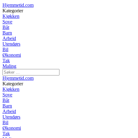
Hjemmetid.com
Kategorier
Kjøkken
Sove
Båt
Barn
Arbeid
Utendørs
Bil
Økonomi
Tak
Maling
Hjemmetid.com
Kategorier
Kjøkken
Sove
Båt
Barn
Arbeid
Utendørs
Bil
Økonomi
Tak