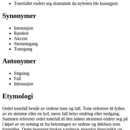
Tonefallet endret seg dramatisk da nyheten ble kunngjort.
Synonymer
Intonasjon
Røstleie
Akcent
Stemmegang
Tonegang
Antonymer
Stigning
Fall
Intonasjon
Etymologi
Ordet tonefall består av ordene tone og fall. Tone refererer til lyden
av en stemme eller en lyd, mens fall betyr endring eller nedgang.
Sammen refererer ordet tonefall til den måten stemmen endrer seg på
i løpet av en setning ut fra betoningen av ordene og følelsen som
formidles. Dette begrepet brukes vanligvis innenfor lingvistikk og