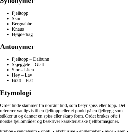
Synonymer
Fjelltopp
Skar
Bergnabbe
Knaus
Høgdedrag
Antonymer
Fjelltopp – Dalbunn
Skjeggete – Glatt
Stor – Liten
Høy – Lav
Bratt – Flat
Etymologi
Ordet tinde stammer fra norrønt tind, som betyr spiss eller topp. Det
refererer vanligvis til en fjelltopp eller et punkt på en fjellrygg som
stikker ut og danner en spiss eller skarp form. Ordet brukes ofte i
norske fjellområder og beskriver karakteristiske fjellformasjoner.
krybbe
•
sengehalm
•
opptil
•
eksklusive
•
englemaker
•
avor
•
asen
•