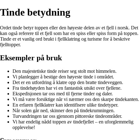
Tinde betydning
Ordet tinde betyr toppen eller den høyeste delen av et fjell i norsk. Det
kan også referere til et fjell som har en spiss eller spiss form på toppen.
Tinde er et vanlig ord brukt i fjellklatring og turisme for å beskrive
fjelltopper.
Eksempler på bruk
Den majestetiske tinde reiser seg stolt mot himmelen.
Vi planlegger å bestige den høyeste tinde i området.
Det er en utfordring å klatre opp den bratte tindeveggen.
Fra tindehøyden har vi en fantastisk utsikt over fjellene.
Ekspedisjonen tar oss med til fjerne tinder og daler.
Vi må være forsiktige når vi nærmer oss den skarpe tindekanten.
En erfaren fjellklatrer kan identifisere ulike tindetyper.
Når solen går ned, skinner den på tindekrumningen.
Turvandringen tar oss gjennom pittoreske tindeområder.
Vi har endelig nådd toppen av tindefjellet – en uforglemmelig
opplevelse!