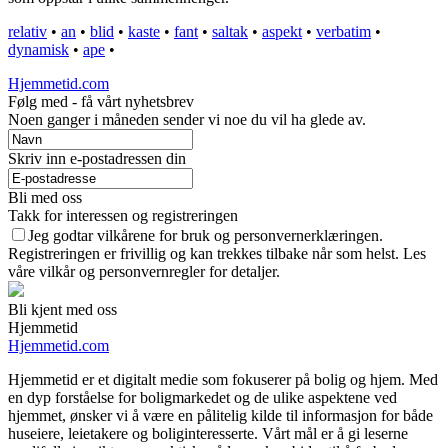
relativ
•
an
•
blid
•
kaste
•
fant
•
saltak
•
aspekt
•
verbatim
•
dynamisk
•
ape
•
Hjemmetid.com
Følg med - få vårt nyhetsbrev
Noen ganger i måneden sender vi noe du vil ha glede av.
Skriv inn e-postadressen din
Bli med oss
Takk for interessen og registreringen
Jeg godtar vilkårene for bruk og personvernerklæringen.
Registreringen er frivillig og kan trekkes tilbake når som helst. Les
våre vilkår og personvernregler for detaljer.
Bli kjent med oss
Hjemmetid
Hjemmetid.com
Hjemmetid er et digitalt medie som fokuserer på bolig og hjem. Med
en dyp forståelse for boligmarkedet og de ulike aspektene ved
hjemmet, ønsker vi å være en pålitelig kilde til informasjon for både
huseiere, leietakere og boliginteresserte. Vårt mål er å gi leserne