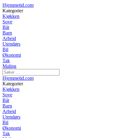
Hjemmetid.com
Kategorier
Kjøkken
Sove
Båt
Barn
Arbeid
Utendørs
Bil
Økonomi
Tak
Maling
Hjemmetid.com
Kategorier
Kjøkken
Sove
Båt
Barn
Arbeid
Utendørs
Bil
Økonomi
Tak