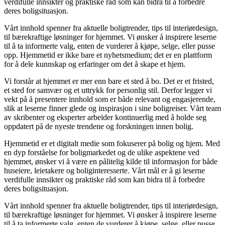
verdifulle innsikter og praktiske råd som kan bidra til å forbedre
deres boligsituasjon.
Vårt innhold spenner fra aktuelle boligtrender, tips til interiørdesign,
til bærekraftige løsninger for hjemmet. Vi ønsker å inspirere leserne
til å ta informerte valg, enten de vurderer å kjøpe, selge, eller pusse
opp. Hjemmetid er ikke bare et nyhetsmedium; det er en plattform
for å dele kunnskap og erfaringer om det å skape et hjem.
Vi forstår at hjemmet er mer enn bare et sted å bo. Det er et fristed,
et sted for samvær og et uttrykk for personlig stil. Derfor legger vi
vekt på å presentere innhold som er både relevant og engasjerende,
slik at leserne finner glede og inspirasjon i sine boligreiser. Vårt team
av skribenter og eksperter arbeider kontinuerlig med å holde seg
oppdatert på de nyeste trendene og forskningen innen bolig.
Hjemmetid er et digitalt medie som fokuserer på bolig og hjem. Med
en dyp forståelse for boligmarkedet og de ulike aspektene ved
hjemmet, ønsker vi å være en pålitelig kilde til informasjon for både
huseiere, leietakere og boliginteresserte. Vårt mål er å gi leserne
verdifulle innsikter og praktiske råd som kan bidra til å forbedre
deres boligsituasjon.
Vårt innhold spenner fra aktuelle boligtrender, tips til interiørdesign,
til bærekraftige løsninger for hjemmet. Vi ønsker å inspirere leserne
til å ta informerte valg, enten de vurderer å kjøpe, selge, eller pusse