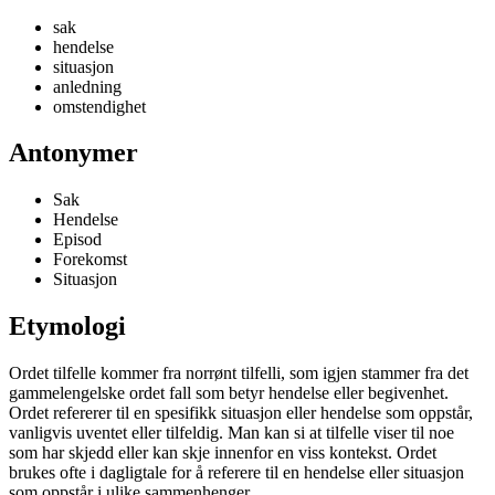
sak
hendelse
situasjon
anledning
omstendighet
Antonymer
Sak
Hendelse
Episod
Forekomst
Situasjon
Etymologi
Ordet tilfelle kommer fra norrønt tilfelli, som igjen stammer fra det
gammelengelske ordet fall som betyr hendelse eller begivenhet.
Ordet refererer til en spesifikk situasjon eller hendelse som oppstår,
vanligvis uventet eller tilfeldig. Man kan si at tilfelle viser til noe
som har skjedd eller kan skje innenfor en viss kontekst. Ordet
brukes ofte i dagligtale for å referere til en hendelse eller situasjon
som oppstår i ulike sammenhenger.