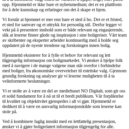
opp. Hjemmetid er ikke bare et nyhetsmedium; det er en plattform
for å dele kunnskap og erfaringer om det å skape et hjem.
Vi forstår at hjemmet er mer enn bare et sted å bo. Det er et fristed,
et sted for samvær og et uttrykk for personlig stil. Derfor legger vi
vekt på å presentere innhold som er både relevant og engasjerende,
slik at leserne finner glede og inspirasjon i sine boligreiser. Vårt team
av skribenter og eksperter arbeider kontinuerlig med å holde seg
oppdatert på de nyeste trendene og forskningen innen bolig.
Hjemmetid eksisterer for å fylle et behov for relevant og lett
tilgjengelig informasjon om boligmarkedet. Vi ønsker å hjelpe folk
med å navigere i de mange valgene man står overfor i forbindelse
med boliger, fra økonomiske overveielser til estetiske valg. Gjennom
grundig forskning og analyser gir vi leserne muligheten til å ta
velinformerte beslutninger.
Vi er stolte av å være en del av mediehuset NO Digitalt, som gir oss
et solid fundament for å nå ut til et bredt publikum. Vår forpliktelse
til kvalitet og objektivitet gjenspeiles i alt vi gjør. Hjemmetid er
dedikert til å være en ansvarlig informasjonskilde som leserne kan
stole på.
Ved å kombinere faglig innsikt med en lettfattelig presentasjon,
ønsker vi å gjøre boligrelatert informasjon tilgjengelig for alle.