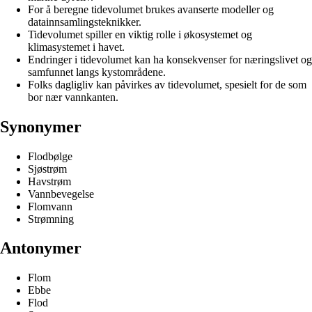
For å beregne tidevolumet brukes avanserte modeller og
datainnsamlingsteknikker.
Tidevolumet spiller en viktig rolle i økosystemet og
klimasystemet i havet.
Endringer i tidevolumet kan ha konsekvenser for næringslivet og
samfunnet langs kystområdene.
Folks dagligliv kan påvirkes av tidevolumet, spesielt for de som
bor nær vannkanten.
Synonymer
Flodbølge
Sjøstrøm
Havstrøm
Vannbevegelse
Flomvann
Strømning
Antonymer
Flom
Ebbe
Flod