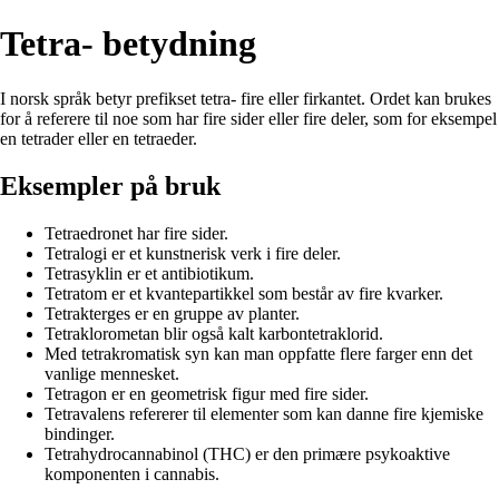
Tetra- betydning
I norsk språk betyr prefikset tetra- fire eller firkantet. Ordet kan brukes
for å referere til noe som har fire sider eller fire deler, som for eksempel
en tetrader eller en tetraeder.
Eksempler på bruk
Tetraedronet har fire sider.
Tetralogi er et kunstnerisk verk i fire deler.
Tetrasyklin er et antibiotikum.
Tetratom er et kvantepartikkel som består av fire kvarker.
Tetrakterges er en gruppe av planter.
Tetraklorometan blir også kalt karbontetraklorid.
Med tetrakromatisk syn kan man oppfatte flere farger enn det
vanlige mennesket.
Tetragon er en geometrisk figur med fire sider.
Tetravalens refererer til elementer som kan danne fire kjemiske
bindinger.
Tetrahydrocannabinol (THC) er den primære psykoaktive
komponenten i cannabis.