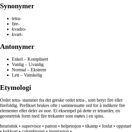
Synonymer
tetra-
fire-
kvadro-
kvart-
Antonymer
Enkel – Komplisert
Vanlig – Uvanlig
Normal – Ekstrem
Lett – Vanskelig
Etymologi
Ordet tetra- stammer fra det greske ordet tetra-, som betyr fire eller
firefoldig. Prefikset brukes ofte i sammensatte ord for å indikere fire
elementer eller deler av noe. Et eksempel på dette er tetraeder, en
geometrisk form med fire trekanter som møtes i en spiss.
heuristisk
•
supervisor
•
patron
•
helpensjon
•
tikamp
•
fosfat
•
oppstart
•
kukkost
•
colombianer
•
inspirasjon
•