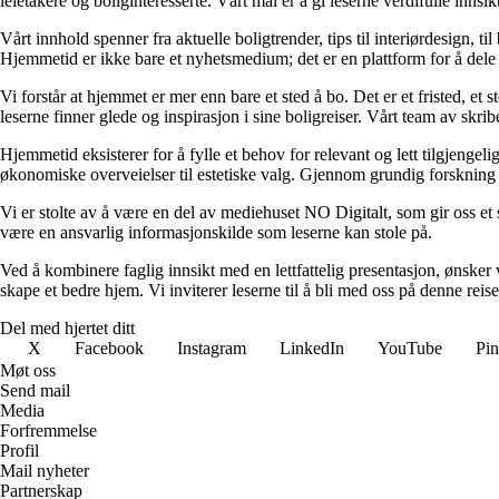
leietakere og boliginteresserte. Vårt mål er å gi leserne verdifulle innsi
Vårt innhold spenner fra aktuelle boligtrender, tips til interiørdesign, t
Hjemmetid er ikke bare et nyhetsmedium; det er en plattform for å dele
Vi forstår at hjemmet er mer enn bare et sted å bo. Det er et fristed, et
leserne finner glede og inspirasjon i sine boligreiser. Vårt team av skr
Hjemmetid eksisterer for å fylle et behov for relevant og lett tilgjeng
økonomiske overveielser til estetiske valg. Gjennom grundig forskning og
Vi er stolte av å være en del av mediehuset NO Digitalt, som gir oss et sol
være en ansvarlig informasjonskilde som leserne kan stole på.
Ved å kombinere faglig innsikt med en lettfattelig presentasjon, ønsker vi
skape et bedre hjem. Vi inviterer leserne til å bli med oss på denne rei
Del med hjertet ditt
X
Facebook
Instagram
LinkedIn
YouTube
Pin
Møt oss
Send mail
Media
Forfremmelse
Profil
Mail nyheter
Partnerskap