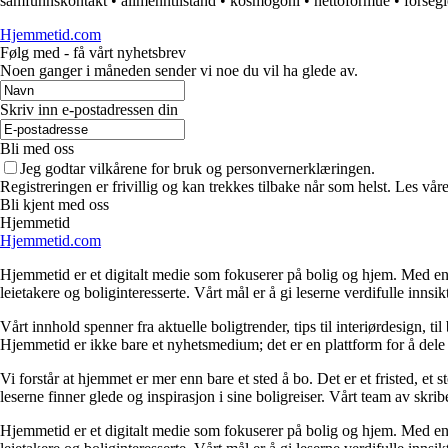
samfunnskontakt
•
allmenntilstand
•
kosmogoni
•
nettoformue
•
forsegl
Hjemmetid.com
Følg med - få vårt nyhetsbrev
Noen ganger i måneden sender vi noe du vil ha glede av.
Skriv inn e-postadressen din
Bli med oss
Jeg godtar vilkårene for bruk og personvernerklæringen.
Registreringen er frivillig og kan trekkes tilbake når som helst. Les våre
Bli kjent med oss
Hjemmetid
Hjemmetid.com
Hjemmetid er et digitalt medie som fokuserer på bolig og hjem. Med en d
leietakere og boliginteresserte. Vårt mål er å gi leserne verdifulle innsi
Vårt innhold spenner fra aktuelle boligtrender, tips til interiørdesign, t
Hjemmetid er ikke bare et nyhetsmedium; det er en plattform for å dele
Vi forstår at hjemmet er mer enn bare et sted å bo. Det er et fristed, et
leserne finner glede og inspirasjon i sine boligreiser. Vårt team av skr
Hjemmetid er et digitalt medie som fokuserer på bolig og hjem. Med en d