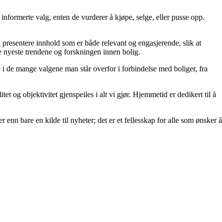
ta informerte valg, enten de vurderer å kjøpe, selge, eller pusse opp.
å å presentere innhold som er både relevant og engasjerende, slik at
de nyeste trendene og forskningen innen bolig.
e i de mange valgene man står overfor i forbindelse med boliger, fra
et og objektivitet gjenspeiles i alt vi gjør. Hjemmetid er dedikert til å
 enn bare en kilde til nyheter; det er et fellesskap for alle som ønsker å