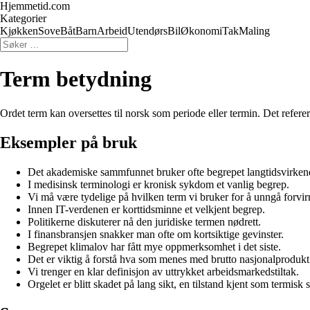
Hjemmetid.com
Kategorier
Kjøkken
Sove
Båt
Barn
Arbeid
Utendørs
Bil
Økonomi
Tak
Maling
Term betydning
Ordet term kan oversettes til norsk som periode eller termin. Det referer
Eksempler på bruk
Det akademiske sammfunnet bruker ofte begrepet langtidsvirkend
I medisinsk terminologi er kronisk sykdom et vanlig begrep.
Vi må være tydelige på hvilken term vi bruker for å unngå forvir
Innen IT-verdenen er korttidsminne et velkjent begrep.
Politikerne diskuterer nå den juridiske termen nødrett.
I finansbransjen snakker man ofte om kortsiktige gevinster.
Begrepet klimalov har fått mye oppmerksomhet i det siste.
Det er viktig å forstå hva som menes med brutto nasjonalprodukt
Vi trenger en klar definisjon av uttrykket arbeidsmarkedstiltak.
Orgelet er blitt skadet på lang sikt, en tilstand kjent som termisk 