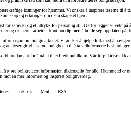
kter og praktiske råd som kan bidra til å forbedre deres boligsituasjon.
il bærekraftige løsninger for hjemmet. Vi ønsker å inspirere leserne til å 
 kunnskap og erfaringer om det å skape et hjem.
 sted for samvær og et uttrykk for personlig stil. Derfor legger vi vekt p
ibenter og eksperter arbeider kontinuerlig med å holde seg oppdatert på 
elig informasjon om boligmarkedet. Vi ønsker å hjelpe folk med å naviger
 analyser gir vi leserne muligheten til å ta velinformerte beslutninger.
id fundament for å nå ut til et bredt publikum. Vår forpliktelse til kvalit
 å gjøre boligrelatert informasjon tilgjengelig for alle. Hjemmetid er mer
sen mot en mer informert og inspirert bolighverdag.
terest
TikTok
Mail
RSS