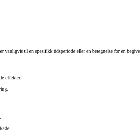
er vanligvis til en spesifikk tidsperiode eller en betegnelse for en begiv
e effekter.
ring.
.
skade.