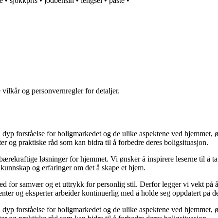
e
•
sjokkpris
•
jodbensin
•
lengsel
•
paste
•
 vilkår og personvernregler for detaljer.
yp forståelse for boligmarkedet og de ulike aspektene ved hjemmet, ønsk
kter og praktiske råd som kan bidra til å forbedre deres boligsituasjon.
il bærekraftige løsninger for hjemmet. Vi ønsker å inspirere leserne til å 
 kunnskap og erfaringer om det å skape et hjem.
 sted for samvær og et uttrykk for personlig stil. Derfor legger vi vekt p
ibenter og eksperter arbeider kontinuerlig med å holde seg oppdatert på 
yp forståelse for boligmarkedet og de ulike aspektene ved hjemmet, ønsk