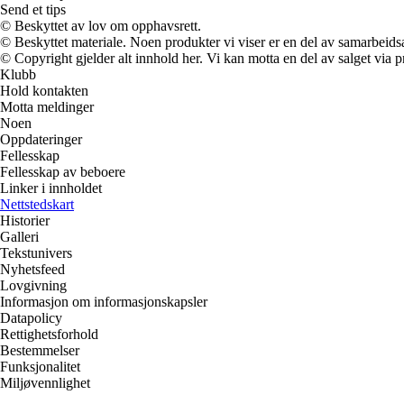
Send et tips
© Beskyttet av lov om opphavsrett.
© Beskyttet materiale. Noen produkter vi viser er en del av samarbeid
© Copyright gjelder alt innhold her. Vi kan motta en del av salget via pr
Klubb
Hold kontakten
Motta meldinger
Noen
Oppdateringer
Fellesskap
Fellesskap av beboere
Linker i innholdet
Nettstedskart
Historier
Galleri
Tekstunivers
Nyhetsfeed
Lovgivning
Informasjon om informasjonskapsler
Datapolicy
Rettighetsforhold
Bestemmelser
Funksjonalitet
Miljøvennlighet