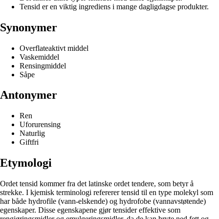
Tensid er en viktig ingrediens i mange dagligdagse produkter.
Synonymer
Overflateaktivt middel
Vaskemiddel
Rensingmiddel
Såpe
Antonymer
Ren
Uforurensing
Naturlig
Giftfri
Etymologi
Ordet tensid kommer fra det latinske ordet tendere, som betyr å
strekke. I kjemisk terminologi refererer tensid til en type molekyl som
har både hydrofile (vann-elskende) og hydrofobe (vannavstøtende)
egenskaper. Disse egenskapene gjør tensider effektive som
rengjøringsmidler og emulgeringsmidler, da de kan bryte ned fett og