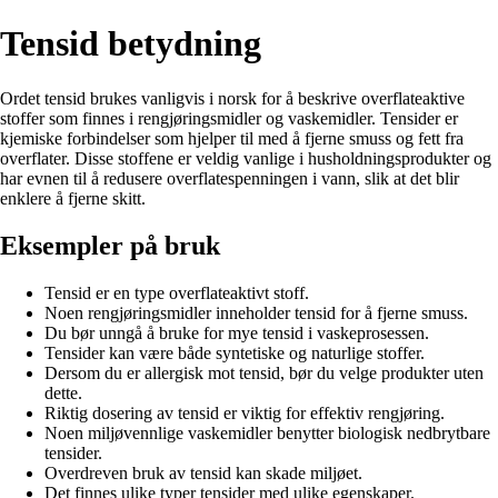
Tensid betydning
Ordet tensid brukes vanligvis i norsk for å beskrive overflateaktive
stoffer som finnes i rengjøringsmidler og vaskemidler. Tensider er
kjemiske forbindelser som hjelper til med å fjerne smuss og fett fra
overflater. Disse stoffene er veldig vanlige i husholdningsprodukter og
har evnen til å redusere overflate­spenningen i vann, slik at det blir
enklere å fjerne skitt.
Eksempler på bruk
Tensid er en type overflateaktivt stoff.
Noen rengjøringsmidler inneholder tensid for å fjerne smuss.
Du bør unngå å bruke for mye tensid i vaskeprosessen.
Tensider kan være både syntetiske og naturlige stoffer.
Dersom du er allergisk mot tensid, bør du velge produkter uten
dette.
Riktig dosering av tensid er viktig for effektiv rengjøring.
Noen miljøvennlige vaskemidler benytter biologisk nedbrytbare
tensider.
Overdreven bruk av tensid kan skade miljøet.
Det finnes ulike typer tensider med ulike egenskaper.