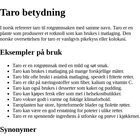
Taro betydning
I norsk refererer taro til rotgrønnsaken med samme navn. Taro er en
plante som produserer et rotknoll som kan brukes i matlaging. Den
norske oversettelsen for taro er vanligvis pikekyss eller kolokasi.
Eksempler på bruk
Taro er en rotgrønnsak med en mild og søt smak.
Taro kan brukes i matlaging på mange forskjellige måter.
Taro blir ofte brukt i asiatisk matlaging, spesielt i friterte retter.
Taro er rikt på næringsstoffer som fiber, kalium og vitamin C.
Taro kan også brukes i desserter som kaker og pudding.
Taro kan kjøpes fersk eller som mel i helsekostbutikker.
Taro vokser godt i varme og fuktige klimaforhold.
Taroplanten har store, hjerteformede blader og fiolette røtter.
Taro kan være en god erstatning for poteter i ulike retter.
Taro er en spennende ingrediens å utforske og prøve i kjøkkenet.
Synonymer