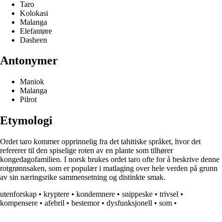
Taro
Kolokasi
Malanga
Elefantøre
Dasheen
Antonymer
Maniok
Malanga
Pilrot
Etymologi
Ordet taro kommer opprinnelig fra det tahitiske språket, hvor det
refererer til den spiselige roten av en plante som tilhører
kongedagofamilien. I norsk brukes ordet taro ofte for å beskrive denne
rotgrønnsaken, som er populær i matlaging over hele verden på grunn
av sin næringsrike sammensetning og distinkte smak.
utenforskap
•
kryptere
•
kondemnere
•
snippeske
•
trivsel
•
kompensere
•
afebril
•
bestemor
•
dysfunksjonell
•
som
•