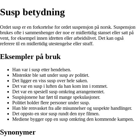
Susp betydning
Ordet susp er en forkortelse for ordet suspensjon på norsk. Suspensjon
brukes ofte i sammenhenger der noe er midlertidig stanset eller satt på
vent, for eksempel innen idretten eller arbeidslivet. Det kan også
referere til en midlertidig utestengelse eller straff.
Eksempler på bruk
Han var i susp etter hendelsen.
Mistenkte ble satt under susp av politiet.
Det ligger en viss susp over hele saken.
Det var en susp i luften da han kom inn i rommet.
Det var en spesiell susp omkring arrangementet.
Suspisjonene har ført til mange spekulasjoner.
Politiet holder flere personer under susp.
Han ble renvasket fra alle misunnelser og suspekte handlinger.
Det oppsto en stor susp rundt den nye filmen.
Mediene bygger opp en susp omkring den kommende kampen.
Synonymer