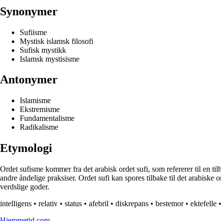
Synonymer
Sufiisme
Mystisk islamsk filosofi
Sufisk mystikk
Islamsk mystisisme
Antonymer
Islamisme
Ekstremisme
Fundamentalisme
Radikalisme
Etymologi
Ordet sufisme kommer fra det arabisk ordet sufi, som refererer til en ti
andre åndelige praksiser. Ordet sufi kan spores tilbake til det arabiske
verdslige goder.
intelligens
•
relativ
•
status
•
afebril
•
diskrepans
•
bestemor
•
ektefelle
Hjemmetid.com