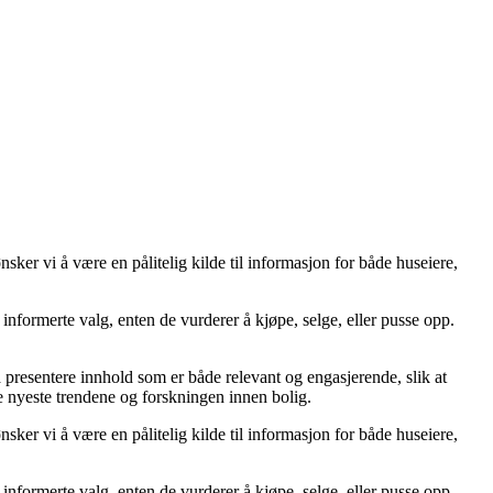
er vi å være en pålitelig kilde til informasjon for både huseiere,
ta informerte valg, enten de vurderer å kjøpe, selge, eller pusse opp.
å å presentere innhold som er både relevant og engasjerende, slik at
de nyeste trendene og forskningen innen bolig.
er vi å være en pålitelig kilde til informasjon for både huseiere,
ta informerte valg, enten de vurderer å kjøpe, selge, eller pusse opp.