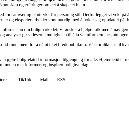
 kunnskap og erfaringer om det å skape et hjem.
 sted for samvær og et uttrykk for personlig stil. Derfor legger vi vekt p
ibenter og eksperter arbeider kontinuerlig med å holde seg oppdatert på 
elig informasjon om boligmarkedet. Vi ønsker å hjelpe folk med å naviger
 analyser gir vi leserne muligheten til å ta velinformerte beslutninger.
id fundament for å nå ut til et bredt publikum. Vår forpliktelse til kvalit
 å gjøre boligrelatert informasjon tilgjengelig for alle. Hjemmetid er mer
sen mot en mer informert og inspirert bolighverdag.
terest
TikTok
Mail
RSS