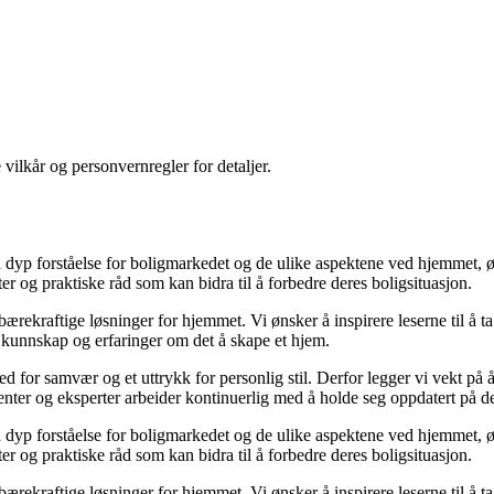
 vilkår og personvernregler for detaljer.
yp forståelse for boligmarkedet og de ulike aspektene ved hjemmet, ønsk
kter og praktiske råd som kan bidra til å forbedre deres boligsituasjon.
il bærekraftige løsninger for hjemmet. Vi ønsker å inspirere leserne til å 
 kunnskap og erfaringer om det å skape et hjem.
 sted for samvær og et uttrykk for personlig stil. Derfor legger vi vekt p
ibenter og eksperter arbeider kontinuerlig med å holde seg oppdatert på 
yp forståelse for boligmarkedet og de ulike aspektene ved hjemmet, ønsk
kter og praktiske råd som kan bidra til å forbedre deres boligsituasjon.
il bærekraftige løsninger for hjemmet. Vi ønsker å inspirere leserne til å 