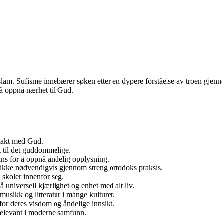
islam. Sufisme innebærer søken etter en dypere forståelse av troen gje
 å oppnå nærhet til Gud.
ntakt med Gud.
t til det guddommelige.
ans for å oppnå åndelig opplysning.
 ikke nødvendigvis gjennom streng ortodoks praksis.
g skoler innenfor seg.
universell kjærlighet og enhet med alt liv.
 musikk og litteratur i mange kulturer.
for deres visdom og åndelige innsikt.
t relevant i moderne samfunn.