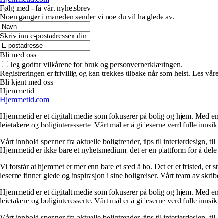
Følg med - få vårt nyhetsbrev
Noen ganger i måneden sender vi noe du vil ha glede av.
Skriv inn e-postadressen din
Bli med oss
Jeg godtar vilkårene for bruk og personvernerklæringen.
Registreringen er frivillig og kan trekkes tilbake når som helst. Les våre
Bli kjent med oss
Hjemmetid
Hjemmetid.com
Hjemmetid er et digitalt medie som fokuserer på bolig og hjem. Med en d
leietakere og boliginteresserte. Vårt mål er å gi leserne verdifulle innsi
Vårt innhold spenner fra aktuelle boligtrender, tips til interiørdesign, t
Hjemmetid er ikke bare et nyhetsmedium; det er en plattform for å dele
Vi forstår at hjemmet er mer enn bare et sted å bo. Det er et fristed, et
leserne finner glede og inspirasjon i sine boligreiser. Vårt team av skr
Hjemmetid er et digitalt medie som fokuserer på bolig og hjem. Med en d
leietakere og boliginteresserte. Vårt mål er å gi leserne verdifulle innsi
Vårt innhold spenner fra aktuelle boligtrender, tips til interiørdesign, t