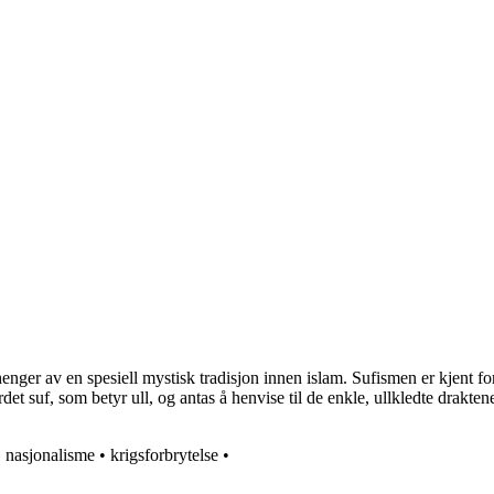
lhenger av en spesiell mystisk tradisjon innen islam. Sufismen er kjent f
 ordet suf, som betyr ull, og antas å henvise til de enkle, ullkledte dra
•
nasjonalisme
•
krigsforbrytelse
•