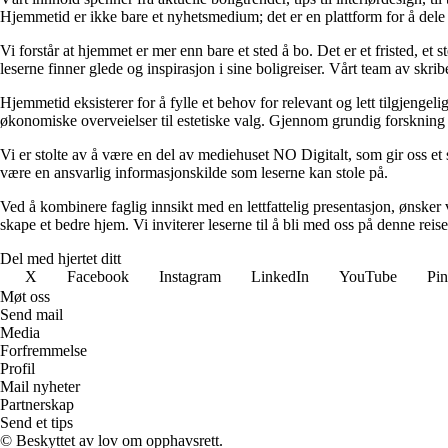
Hjemmetid er ikke bare et nyhetsmedium; det er en plattform for å dele
Vi forstår at hjemmet er mer enn bare et sted å bo. Det er et fristed, et
leserne finner glede og inspirasjon i sine boligreiser. Vårt team av skr
Hjemmetid eksisterer for å fylle et behov for relevant og lett tilgjeng
økonomiske overveielser til estetiske valg. Gjennom grundig forskning og
Vi er stolte av å være en del av mediehuset NO Digitalt, som gir oss et sol
være en ansvarlig informasjonskilde som leserne kan stole på.
Ved å kombinere faglig innsikt med en lettfattelig presentasjon, ønsker vi
skape et bedre hjem. Vi inviterer leserne til å bli med oss på denne rei
Del med hjertet ditt
X
Facebook
Instagram
LinkedIn
YouTube
Pin
Møt oss
Send mail
Media
Forfremmelse
Profil
Mail nyheter
Partnerskap
Send et tips
© Beskyttet av lov om opphavsrett.