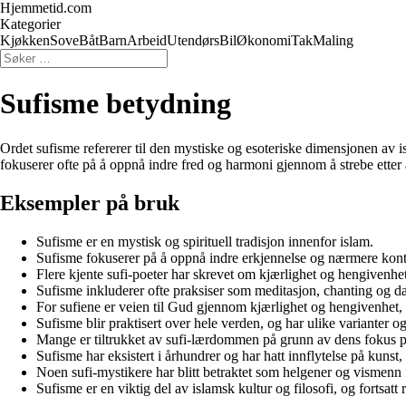
Hjemmetid.com
Kategorier
Kjøkken
Sove
Båt
Barn
Arbeid
Utendørs
Bil
Økonomi
Tak
Maling
Sufisme betydning
Ordet sufisme refererer til den mystiske og esoteriske dimensjonen av 
fokuserer ofte på å oppnå indre fred og harmoni gjennom å strebe etter
Eksempler på bruk
Sufisme er en mystisk og spirituell tradisjon innenfor islam.
Sufisme fokuserer på å oppnå indre erkjennelse og nærmere ko
Flere kjente sufi-poeter har skrevet om kjærlighet og hengivenhe
Sufisme inkluderer ofte praksiser som meditasjon, chanting og d
For sufiene er veien til Gud gjennom kjærlighet og hengivenhet,
Sufisme blir praktisert over hele verden, og har ulike varianter o
Mange er tiltrukket av sufi-lærdommen på grunn av dens fokus på 
Sufisme har eksistert i århundrer og har hatt innflytelse på kunst,
Noen sufi-mystikere har blitt betraktet som helgener og vismenn 
Sufisme er en viktig del av islamsk kultur og filosofi, og fortsat