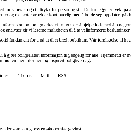
 sted for samvær og et uttrykk for personlig stil. Derfor legger vi vekt p
ibenter og eksperter arbeider kontinuerlig med å holde seg oppdatert på 
elig informasjon om boligmarkedet. Vi ønsker å hjelpe folk med å naviger
 analyser gir vi leserne muligheten til å ta velinformerte beslutninger.
id fundament for å nå ut til et bredt publikum. Vår forpliktelse til kvalit
 å gjøre boligrelatert informasjon tilgjengelig for alle. Hjemmetid er mer
sen mot en mer informert og inspirert bolighverdag.
terest
TikTok
Mail
RSS
savtaler som kan gi oss en økonomisk gevinst.