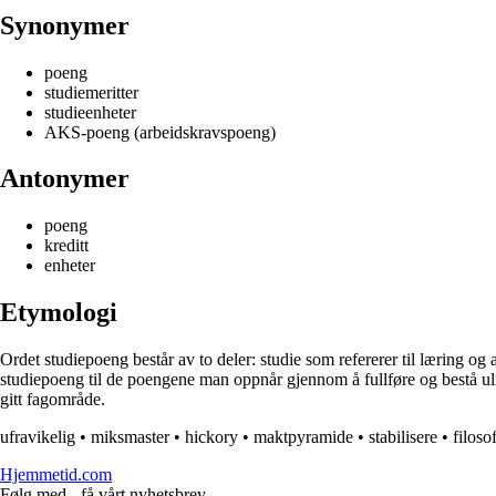
Synonymer
poeng
studiemeritter
studieenheter
AKS-poeng (arbeidskravspoeng)
Antonymer
poeng
kreditt
enheter
Etymologi
Ordet studiepoeng består av to deler: studie som refererer til læring og
studiepoeng til de poengene man oppnår gjennom å fullføre og bestå uli
gitt fagområde.
ufravikelig
•
miksmaster
•
hickory
•
maktpyramide
•
stabilisere
•
filoso
Hjemmetid.com
Følg med - få vårt nyhetsbrev