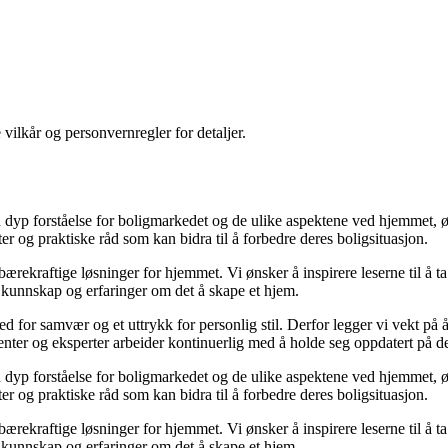
 vilkår og personvernregler for detaljer.
yp forståelse for boligmarkedet og de ulike aspektene ved hjemmet, ønsk
kter og praktiske råd som kan bidra til å forbedre deres boligsituasjon.
il bærekraftige løsninger for hjemmet. Vi ønsker å inspirere leserne til å 
 kunnskap og erfaringer om det å skape et hjem.
 sted for samvær og et uttrykk for personlig stil. Derfor legger vi vekt p
ibenter og eksperter arbeider kontinuerlig med å holde seg oppdatert på 
yp forståelse for boligmarkedet og de ulike aspektene ved hjemmet, ønsk
kter og praktiske råd som kan bidra til å forbedre deres boligsituasjon.
il bærekraftige løsninger for hjemmet. Vi ønsker å inspirere leserne til å 
 kunnskap og erfaringer om det å skape et hjem.