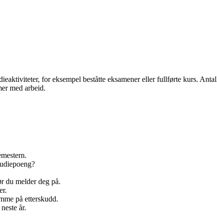
eaktiviteter, for eksempel beståtte eksamener eller fullførte kurs. Anta
imer med arbeid.
emestern.
studiepoeng?
før du melder deg på.
er.
omme på etterskudd.
neste år.