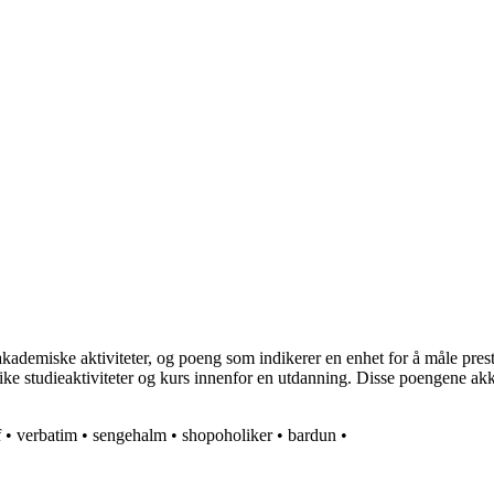
 akademiske aktiviteter, og poeng som indikerer en enhet for å måle pres
ke studieaktiviteter og kurs innenfor en utdanning. Disse poengene akku
f
•
verbatim
•
sengehalm
•
shopoholiker
•
bardun
•