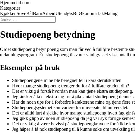
Hjemmetid.com
Kategorier
Kjøkken
Sove
Båt
Barn
Arbeid
Utendørs
Bil
Økonomi
Tak
Maling
Studiepoeng betydning
Ordet studiepoeng betyr poeng som man får ved å fullføre bestemte studi
utdanningsprogram. Én studiepoeng tilsvarer vanligvis et visst antall t
Eksempler på bruk
Studiepoengene mine ble beregnet feil i karakterutskriften.
Hvor mange studiepoeng trenger du for å fullføre graden din?
Det er viktig å forstå hvordan man kan tjene ekstra studiepoeng.
Jeg ønsker å ta et ekstra fag for å øke antall studiepoeng denne s
Har du noen tips for å forbedre karakterene mine og tjene flere 
Studiepoengsystemet kan variere fra universitet til universitet.
Det er alltid lurt å sjekke hvor mange studiepoeng hvert fag gir 
Jeg gikk glipp av noen studiepoeng da jeg var syk forrige semest
Det er viktig å være bevisst på studiepoengkravene for å ikke k
Jeg håper å få nok studiepoeng til å kunne søke om utveksling til 