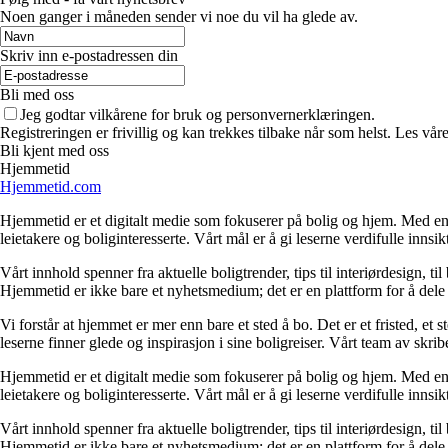
Noen ganger i måneden sender vi noe du vil ha glede av.
Skriv inn e-postadressen din
Bli med oss
Jeg godtar vilkårene for bruk og personvernerklæringen.
Registreringen er frivillig og kan trekkes tilbake når som helst. Les våre
Bli kjent med oss
Hjemmetid
Hjemmetid.com
Hjemmetid er et digitalt medie som fokuserer på bolig og hjem. Med en d
leietakere og boliginteresserte. Vårt mål er å gi leserne verdifulle innsi
Vårt innhold spenner fra aktuelle boligtrender, tips til interiørdesign, t
Hjemmetid er ikke bare et nyhetsmedium; det er en plattform for å dele
Vi forstår at hjemmet er mer enn bare et sted å bo. Det er et fristed, et
leserne finner glede og inspirasjon i sine boligreiser. Vårt team av skr
Hjemmetid er et digitalt medie som fokuserer på bolig og hjem. Med en d
leietakere og boliginteresserte. Vårt mål er å gi leserne verdifulle innsi
Vårt innhold spenner fra aktuelle boligtrender, tips til interiørdesign, t
Hjemmetid er ikke bare et nyhetsmedium; det er en plattform for å dele