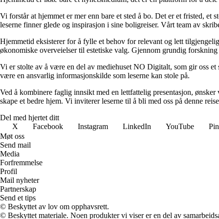
Vi forstår at hjemmet er mer enn bare et sted å bo. Det er et fristed, et
leserne finner glede og inspirasjon i sine boligreiser. Vårt team av skr
Hjemmetid eksisterer for å fylle et behov for relevant og lett tilgjeng
økonomiske overveielser til estetiske valg. Gjennom grundig forskning og
Vi er stolte av å være en del av mediehuset NO Digitalt, som gir oss et sol
være en ansvarlig informasjonskilde som leserne kan stole på.
Ved å kombinere faglig innsikt med en lettfattelig presentasjon, ønsker vi
skape et bedre hjem. Vi inviterer leserne til å bli med oss på denne rei
Del med hjertet ditt
X
Facebook
Instagram
LinkedIn
YouTube
Pin
Møt oss
Send mail
Media
Forfremmelse
Profil
Mail nyheter
Partnerskap
Send et tips
© Beskyttet av lov om opphavsrett.
© Beskyttet materiale. Noen produkter vi viser er en del av samarbeid