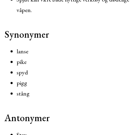
våpen.
Synonymer
lanse
pike
spyd
pigg
stång
Antonymer
Stav