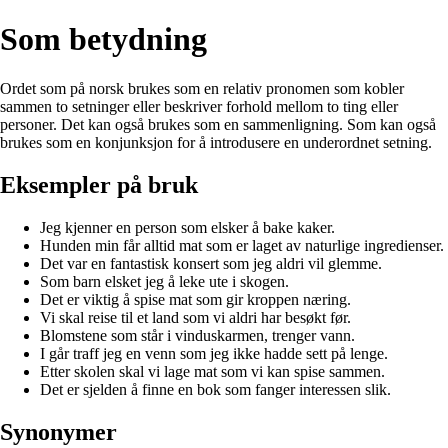
Som betydning
Ordet som på norsk brukes som en relativ pronomen som kobler
sammen to setninger eller beskriver forhold mellom to ting eller
personer. Det kan også brukes som en sammenligning. Som kan også
brukes som en konjunksjon for å introdusere en underordnet setning.
Eksempler på bruk
Jeg kjenner en person som elsker å bake kaker.
Hunden min får alltid mat som er laget av naturlige ingredienser.
Det var en fantastisk konsert som jeg aldri vil glemme.
Som barn elsket jeg å leke ute i skogen.
Det er viktig å spise mat som gir kroppen næring.
Vi skal reise til et land som vi aldri har besøkt før.
Blomstene som står i vinduskarmen, trenger vann.
I går traff jeg en venn som jeg ikke hadde sett på lenge.
Etter skolen skal vi lage mat som vi kan spise sammen.
Det er sjelden å finne en bok som fanger interessen slik.
Synonymer