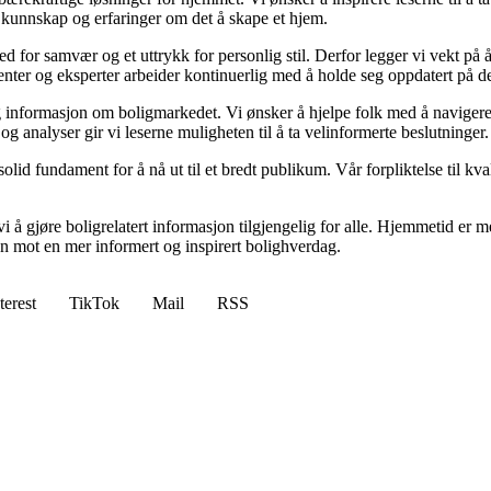
 kunnskap og erfaringer om det å skape et hjem.
 sted for samvær og et uttrykk for personlig stil. Derfor legger vi vekt p
ibenter og eksperter arbeider kontinuerlig med å holde seg oppdatert på 
elig informasjon om boligmarkedet. Vi ønsker å hjelpe folk med å naviger
 analyser gir vi leserne muligheten til å ta velinformerte beslutninger.
id fundament for å nå ut til et bredt publikum. Vår forpliktelse til kvalit
 å gjøre boligrelatert informasjon tilgjengelig for alle. Hjemmetid er mer
sen mot en mer informert og inspirert bolighverdag.
terest
TikTok
Mail
RSS