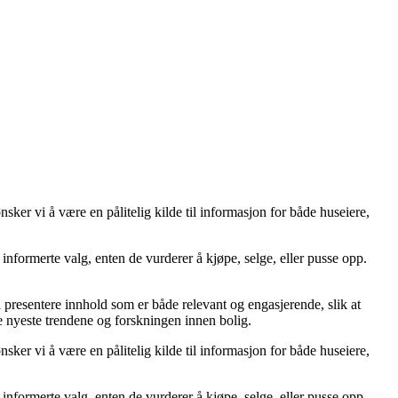
er vi å være en pålitelig kilde til informasjon for både huseiere,
ta informerte valg, enten de vurderer å kjøpe, selge, eller pusse opp.
å å presentere innhold som er både relevant og engasjerende, slik at
de nyeste trendene og forskningen innen bolig.
er vi å være en pålitelig kilde til informasjon for både huseiere,
ta informerte valg, enten de vurderer å kjøpe, selge, eller pusse opp.