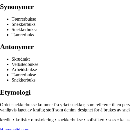
Synonymer
Tømrerbukse
Snekkerbuks
Snekkerbuksa
Tømrerbuks
Antonymer
Skrudrakt
Verkstedbukse
Arbeidsbukse
Tømrerbukse
Snekkerbuks
Etymologi
Ordet snekkerbukse kommer fra yrket snekker, som refererer til en per
vanligvis laget av kraftig stoff som denim, designet for å brukes av sne
kreditt
•
kritisk
•
omskolering
•
snekkerbukse
•
sofistikert
•
soss
•
katas
Hjemmetid.com