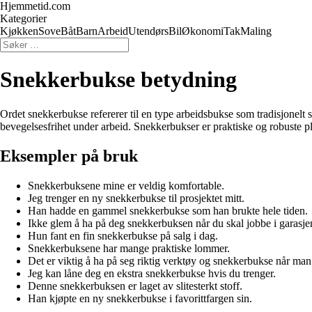
Hjemmetid.com
Kategorier
Kjøkken
Sove
Båt
Barn
Arbeid
Utendørs
Bil
Økonomi
Tak
Maling
Snekkerbukse betydning
Ordet snekkerbukse refererer til en type arbeidsbukse som tradisjonelt 
bevegelsesfrihet under arbeid. Snekkerbukser er praktiske og robuste p
Eksempler på bruk
Snekkerbuksene mine er veldig komfortable.
Jeg trenger en ny snekkerbukse til prosjektet mitt.
Han hadde en gammel snekkerbukse som han brukte hele tiden.
Ikke glem å ha på deg snekkerbuksen når du skal jobbe i garasje
Hun fant en fin snekkerbukse på salg i dag.
Snekkerbuksene har mange praktiske lommer.
Det er viktig å ha på seg riktig verktøy og snekkerbukse når man
Jeg kan låne deg en ekstra snekkerbukse hvis du trenger.
Denne snekkerbuksen er laget av slitesterkt stoff.
Han kjøpte en ny snekkerbukse i favorittfargen sin.