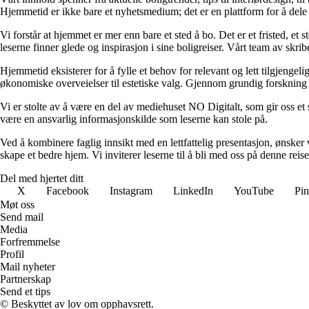
Hjemmetid er ikke bare et nyhetsmedium; det er en plattform for å dele
Vi forstår at hjemmet er mer enn bare et sted å bo. Det er et fristed, et
leserne finner glede og inspirasjon i sine boligreiser. Vårt team av skr
Hjemmetid eksisterer for å fylle et behov for relevant og lett tilgjeng
økonomiske overveielser til estetiske valg. Gjennom grundig forskning og
Vi er stolte av å være en del av mediehuset NO Digitalt, som gir oss et sol
være en ansvarlig informasjonskilde som leserne kan stole på.
Ved å kombinere faglig innsikt med en lettfattelig presentasjon, ønsker vi
skape et bedre hjem. Vi inviterer leserne til å bli med oss på denne rei
Del med hjertet ditt
X
Facebook
Instagram
LinkedIn
YouTube
Pin
Møt oss
Send mail
Media
Forfremmelse
Profil
Mail nyheter
Partnerskap
Send et tips
© Beskyttet av lov om opphavsrett.