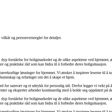
 vilkår og personvernregler for detaljer.
yp forståelse for boligmarkedet og de ulike aspektene ved hjemmet, ønsk
kter og praktiske råd som kan bidra til å forbedre deres boligsituasjon.
il bærekraftige løsninger for hjemmet. Vi ønsker å inspirere leserne til å 
 kunnskap og erfaringer om det å skape et hjem.
 sted for samvær og et uttrykk for personlig stil. Derfor legger vi vekt p
ibenter og eksperter arbeider kontinuerlig med å holde seg oppdatert på 
yp forståelse for boligmarkedet og de ulike aspektene ved hjemmet, ønsk
kter og praktiske råd som kan bidra til å forbedre deres boligsituasjon.
il bærekraftige løsninger for hjemmet. Vi ønsker å inspirere leserne til å 