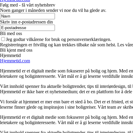
Følg med - få vårt nyhetsbrev
Noen ganger i måneden sender vi noe du vil ha glede av.
Skriv inn e-postadressen din
Bli med oss
Jeg godtar vilkårene for bruk og personvernerklæringen.
Registreringen er frivillig og kan trekkes tilbake når som helst. Les våre
Bli kjent med oss
Hjemmetid
Hjemmetid.com
Hjemmetid er et digitalt medie som fokuserer på bolig og hjem. Med en d
leietakere og boliginteresserte. Vårt mål er å gi leserne verdifulle innsi
Vårt innhold spenner fra aktuelle boligtrender, tips til interiørdesign, t
Hjemmetid er ikke bare et nyhetsmedium; det er en plattform for å dele
Vi forstår at hjemmet er mer enn bare et sted å bo. Det er et fristed, et
leserne finner glede og inspirasjon i sine boligreiser. Vårt team av skr
Hjemmetid er et digitalt medie som fokuserer på bolig og hjem. Med en d
leietakere og boliginteresserte. Vårt mål er å gi leserne verdifulle innsi
Vårt innhold spenner fra aktuelle boligtrender, tips til interiørdesign, t