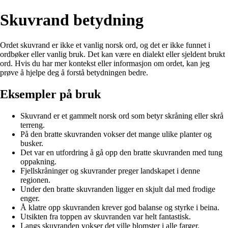
Skuvrand betydning
Ordet skuvrand er ikke et vanlig norsk ord, og det er ikke funnet i
ordbøker eller vanlig bruk. Det kan være en dialekt eller sjeldent brukt
ord. Hvis du har mer kontekst eller informasjon om ordet, kan jeg
prøve å hjelpe deg å forstå betydningen bedre.
Eksempler på bruk
Skuvrand er et gammelt norsk ord som betyr skråning eller skrå
terreng.
På den bratte skuvranden vokser det mange ulike planter og
busker.
Det var en utfordring å gå opp den bratte skuvranden med tung
oppakning.
Fjellskråninger og skuvrander preger landskapet i denne
regionen.
Under den bratte skuvranden ligger en skjult dal med frodige
enger.
Å klatre opp skuvranden krever god balanse og styrke i beina.
Utsikten fra toppen av skuvranden var helt fantastisk.
Langs skuvranden vokser det ville blomster i alle farger.