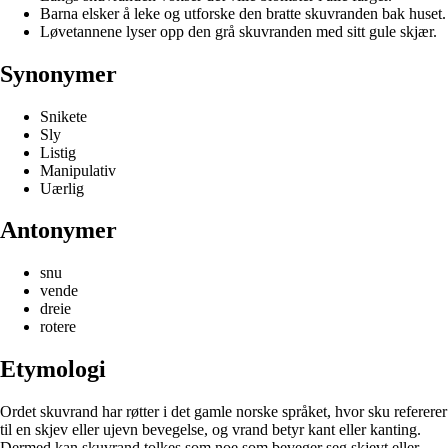
Barna elsker å leke og utforske den bratte skuvranden bak huset.
Løvetannene lyser opp den grå skuvranden med sitt gule skjær.
Synonymer
Snikete
Sly
Listig
Manipulativ
Uærlig
Antonymer
snu
vende
dreie
rotere
Etymologi
Ordet skuvrand har røtter i det gamle norske språket, hvor sku refererer
til en skjev eller ujevn bevegelse, og vrand betyr kant eller kanting.
Dermed kan skuvrand tolkes som noe som beveger seg skjevt eller