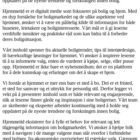
oppdatert på de nyeste trendene og forskningen innen bolig.
Hjemmetid er et digitalt medie som fokuserer på bolig og hjem. Med
en dyp forståelse for boligmarkedet og de ulike aspektene ved
hjemmet, ønsker vi å være en pålitelig kilde til informasjon for både
huseiere, leietakere og boliginteresserte. Vårt mål er å gi leserne
verdifulle innsikter og praktiske råd som kan bidra til å forbedre
deres boligsituasjon.
Vårt innhold spenner fra aktuelle boligtrender, tips til interiørdesign,
til bærekraftige løsninger for hjemmet. Vi ønsker å inspirere leserne
til å ta informerte valg, enten de vurderer å kjøpe, selge, eller pusse
opp. Hjemmetid er ikke bare et nyhetsmedium; det er en plattform
for å dele kunnskap og erfaringer om det å skape et hjem.
Vi forstår at hjemmet er mer enn bare et sted å bo. Det er et fristed,
et sted for samvær og et uttrykk for personlig stil. Derfor legger vi
vekt på å presentere innhold som er både relevant og engasjerende,
slik at leserne finner glede og inspirasjon i sine boligreiser. Vårt team
av skribenter og eksperter arbeider kontinuerlig med å holde seg
oppdatert på de nyeste trendene og forskningen innen bolig.
Hjemmetid eksisterer for å fylle et behov for relevant og lett
tilgjengelig informasjon om boligmarkedet. Vi ønsker å hjelpe folk
med å navigere i de mange valgene man står overfor i forbindelse
med boliger, fra økonomiske overveielser til estetiske valg. Gjennom