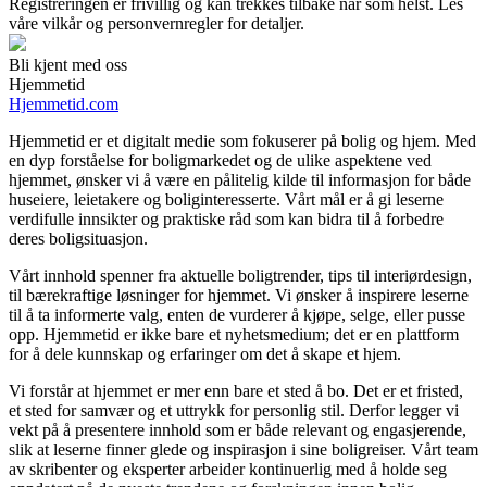
Registreringen er frivillig og kan trekkes tilbake når som helst. Les
våre vilkår og personvernregler for detaljer.
Bli kjent med oss
Hjemmetid
Hjemmetid.com
Hjemmetid er et digitalt medie som fokuserer på bolig og hjem. Med
en dyp forståelse for boligmarkedet og de ulike aspektene ved
hjemmet, ønsker vi å være en pålitelig kilde til informasjon for både
huseiere, leietakere og boliginteresserte. Vårt mål er å gi leserne
verdifulle innsikter og praktiske råd som kan bidra til å forbedre
deres boligsituasjon.
Vårt innhold spenner fra aktuelle boligtrender, tips til interiørdesign,
til bærekraftige løsninger for hjemmet. Vi ønsker å inspirere leserne
til å ta informerte valg, enten de vurderer å kjøpe, selge, eller pusse
opp. Hjemmetid er ikke bare et nyhetsmedium; det er en plattform
for å dele kunnskap og erfaringer om det å skape et hjem.
Vi forstår at hjemmet er mer enn bare et sted å bo. Det er et fristed,
et sted for samvær og et uttrykk for personlig stil. Derfor legger vi
vekt på å presentere innhold som er både relevant og engasjerende,
slik at leserne finner glede og inspirasjon i sine boligreiser. Vårt team
av skribenter og eksperter arbeider kontinuerlig med å holde seg