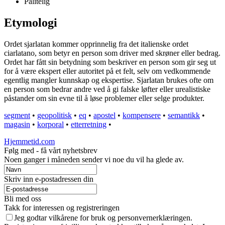
Pålitelig
Etymologi
Ordet sjarlatan kommer opprinnelig fra det italienske ordet
ciarlatano, som betyr en person som driver med skrøner eller bedrag.
Ordet har fått sin betydning som beskriver en person som gir seg ut
for å være ekspert eller autoritet på et felt, selv om vedkommende
egentlig mangler kunnskap og ekspertise. Sjarlatan brukes ofte om
en person som bedrar andre ved å gi falske løfter eller urealistiske
påstander om sin evne til å løse problemer eller selge produkter.
segment
•
geopolitisk
•
eq
•
apostel
•
kompensere
•
semantikk
•
magasin
•
korporal
•
etterretning
•
Hjemmetid.com
Følg med - få vårt nyhetsbrev
Noen ganger i måneden sender vi noe du vil ha glede av.
Skriv inn e-postadressen din
Bli med oss
Takk for interessen og registreringen
Jeg godtar vilkårene for bruk og personvernerklæringen.