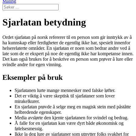
Maling
Sjarlatan betydning
Ordet sjarlatan på norsk refererer til en person som gir inntrykk av å
ha kunnskap eller ferdigheter de egentlig ikke har, spesielt innenfor
helserelaterte områder. En sjarlatan er noen som bedrar andre ved å
late som de er ekspert på noe de egentlig ikke har kompetanse innen.
Det kan også brukes for å beskrive en person som prøver å lure eller
svindle andre for egen vinning.
Eksempler på bruk
Sjarlatanen lurte mange mennesker med falske løfter.
Det er viktig å være skeptisk til sjarlataner som lover
mirakelkurer.
En sjarlatan prøvde å selge meg en magisk stein med påståtte
helbredende egenskaper.
Media avslørte den kjente sjarlatanen for svindel og bedrag.
Å falle for en sjarlatan kan være dyrt både økonomisk og
følelsesmessig.
Ikke la deg lure av sjarlataner som utnytter folks svakhet for