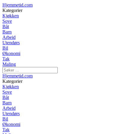
Hjemmetid.com
Kategorier
Kjøkken
Sove
Båt
Barn
Arbeid
Utendørs
Bil
Økonomi
Tak
Maling
Hjemmetid.com
Kategorier
Kjøkken
Sove
Båt
Barn
Arbeid
Utendørs
Bil
Økonomi
Tak