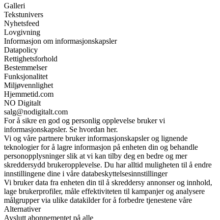
Galleri
Tekstunivers
Nyhetsfeed
Lovgivning
Informasjon om informasjonskapsler
Datapolicy
Rettighetsforhold
Bestemmelser
Funksjonalitet
Miljøvennlighet
Hjemmetid.com
NO Digitalt
salg@nodigitalt.com
For å sikre en god og personlig opplevelse bruker vi
informasjonskapsler. Se hvordan her.
Vi og våre partnere bruker informasjonskapsler og lignende
teknologier for å lagre informasjon på enheten din og behandle
personopplysninger slik at vi kan tilby deg en bedre og mer
skreddersydd brukeropplevelse. Du har alltid muligheten til å endre
innstillingene dine i våre databeskyttelsesinnstillinger
Vi bruker data fra enheten din til å skreddersy annonser og innhold,
lage brukerprofiler, måle effektiviteten til kampanjer og analysere
målgrupper via ulike datakilder for å forbedre tjenestene våre
Alternativer
Avslutt abonnementet på alle