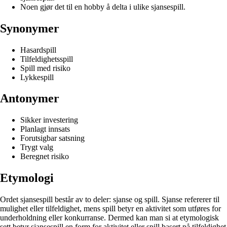
Noen gjør det til en hobby å delta i ulike sjansespill.
Synonymer
Hasardspill
Tilfeldighetsspill
Spill med risiko
Lykkespill
Antonymer
Sikker investering
Planlagt innsats
Forutsigbar satsning
Trygt valg
Beregnet risiko
Etymologi
Ordet sjansespill består av to deler: sjanse og spill. Sjanse refererer til
mulighet eller tilfeldighet, mens spill betyr en aktivitet som utføres for
underholdning eller konkurranse. Dermed kan man si at etymologisk
sett betyr sjansespill en form for aktivitet eller spill basert på tilfeldighet