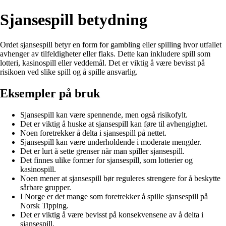
Sjansespill betydning
Ordet sjansespill betyr en form for gambling eller spilling hvor utfallet
avhenger av tilfeldigheter eller flaks. Dette kan inkludere spill som
lotteri, kasinospill eller veddemål. Det er viktig å være bevisst på
risikoen ved slike spill og å spille ansvarlig.
Eksempler på bruk
Sjansespill kan være spennende, men også risikofylt.
Det er viktig å huske at sjansespill kan føre til avhengighet.
Noen foretrekker å delta i sjansespill på nettet.
Sjansespill kan være underholdende i moderate mengder.
Det er lurt å sette grenser når man spiller sjansespill.
Det finnes ulike former for sjansespill, som lotterier og
kasinospill.
Noen mener at sjansespill bør reguleres strengere for å beskytte
sårbare grupper.
I Norge er det mange som foretrekker å spille sjansespill på
Norsk Tipping.
Det er viktig å være bevisst på konsekvensene av å delta i
sjansespill.