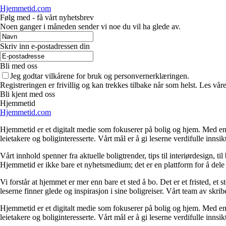
Hjemmetid.com
Følg med - få vårt nyhetsbrev
Noen ganger i måneden sender vi noe du vil ha glede av.
Skriv inn e-postadressen din
Bli med oss
Jeg godtar vilkårene for bruk og personvernerklæringen.
Registreringen er frivillig og kan trekkes tilbake når som helst. Les våre
Bli kjent med oss
Hjemmetid
Hjemmetid.com
Hjemmetid er et digitalt medie som fokuserer på bolig og hjem. Med en d
leietakere og boliginteresserte. Vårt mål er å gi leserne verdifulle innsi
Vårt innhold spenner fra aktuelle boligtrender, tips til interiørdesign, t
Hjemmetid er ikke bare et nyhetsmedium; det er en plattform for å dele
Vi forstår at hjemmet er mer enn bare et sted å bo. Det er et fristed, et
leserne finner glede og inspirasjon i sine boligreiser. Vårt team av skr
Hjemmetid er et digitalt medie som fokuserer på bolig og hjem. Med en d
leietakere og boliginteresserte. Vårt mål er å gi leserne verdifulle innsi