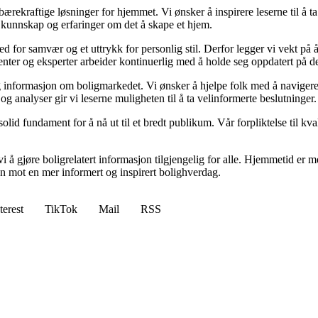
il bærekraftige løsninger for hjemmet. Vi ønsker å inspirere leserne til å 
 kunnskap og erfaringer om det å skape et hjem.
 sted for samvær og et uttrykk for personlig stil. Derfor legger vi vekt p
ibenter og eksperter arbeider kontinuerlig med å holde seg oppdatert på 
elig informasjon om boligmarkedet. Vi ønsker å hjelpe folk med å naviger
 analyser gir vi leserne muligheten til å ta velinformerte beslutninger.
id fundament for å nå ut til et bredt publikum. Vår forpliktelse til kvalit
 å gjøre boligrelatert informasjon tilgjengelig for alle. Hjemmetid er mer
sen mot en mer informert og inspirert bolighverdag.
terest
TikTok
Mail
RSS