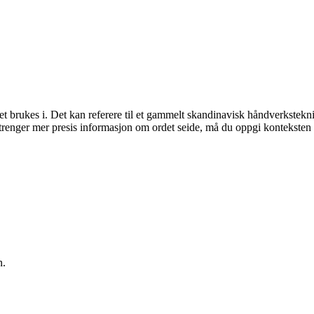
t brukes i. Det kan referere til et gammelt skandinavisk håndverkstek
trenger mer presis informasjon om ordet seide, må du oppgi konteksten de
n.