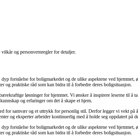
 vilkår og personvernregler for detaljer.
yp forståelse for boligmarkedet og de ulike aspektene ved hjemmet, ønsk
kter og praktiske råd som kan bidra til å forbedre deres boligsituasjon.
il bærekraftige løsninger for hjemmet. Vi ønsker å inspirere leserne til å 
 kunnskap og erfaringer om det å skape et hjem.
 sted for samvær og et uttrykk for personlig stil. Derfor legger vi vekt p
ibenter og eksperter arbeider kontinuerlig med å holde seg oppdatert på 
yp forståelse for boligmarkedet og de ulike aspektene ved hjemmet, ønsk
kter og praktiske råd som kan bidra til å forbedre deres boligsituasjon.