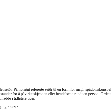
t seiðr. På norrønt refererte seiðr til en form for magi, spådomskunst el
stander for å påvirke skjebnen eller hendelsene rundt en person. Ordet s
adde i tidligere tider.
gang
•
stev
•