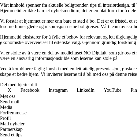
Vårt innhold spenner fra aktuelle boligtrender, tips til interiørdesign, t
Hjemmetid er ikke bare et nyhetsmedium; det er en plattform for å dele
Vi forstår at hjemmet er mer enn bare et sted å bo. Det er et fristed, et
leserne finner glede og inspirasjon i sine boligreiser. Vårt team av skr
Hjemmetid eksisterer for å fylle et behov for relevant og lett tilgjeng
økonomiske overveielser til estetiske valg. Gjennom grundig forskning og
Vi er stolte av å være en del av mediehuset NO Digitalt, som gir oss et sol
være en ansvarlig informasjonskilde som leserne kan stole på.
Ved å kombinere faglig innsikt med en lettfattelig presentasjon, ønsker vi
skape et bedre hjem. Vi inviterer leserne til å bli med oss på denne rei
Del med hjertet ditt
X
Facebook
Instagram
LinkedIn
YouTube
Pin
Møt oss
Send mail
Media
Forfremmelse
Profil
Mail nyheter
Partnerskap
Send et tips