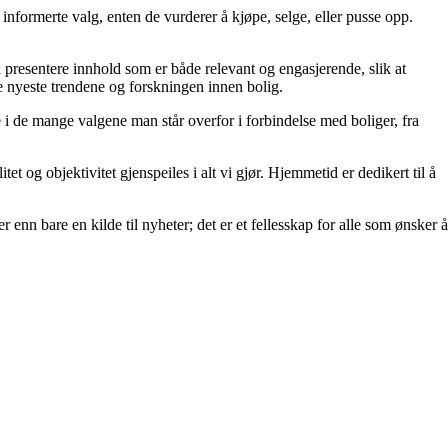
ta informerte valg, enten de vurderer å kjøpe, selge, eller pusse opp.
å å presentere innhold som er både relevant og engasjerende, slik at
de nyeste trendene og forskningen innen bolig.
e i de mange valgene man står overfor i forbindelse med boliger, fra
et og objektivitet gjenspeiles i alt vi gjør. Hjemmetid er dedikert til å
 enn bare en kilde til nyheter; det er et fellesskap for alle som ønsker å