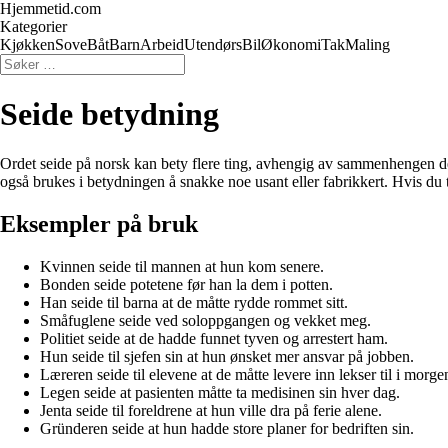
Hjemmetid.com
Kategorier
Kjøkken
Sove
Båt
Barn
Arbeid
Utendørs
Bil
Økonomi
Tak
Maling
Seide betydning
Ordet seide på norsk kan bety flere ting, avhengig av sammenhengen de
også brukes i betydningen å snakke noe usant eller fabrikkert. Hvis du 
Eksempler på bruk
Kvinnen seide til mannen at hun kom senere.
Bonden seide potetene før han la dem i potten.
Han seide til barna at de måtte rydde rommet sitt.
Småfuglene seide ved soloppgangen og vekket meg.
Politiet seide at de hadde funnet tyven og arrestert ham.
Hun seide til sjefen sin at hun ønsket mer ansvar på jobben.
Læreren seide til elevene at de måtte levere inn lekser til i morge
Legen seide at pasienten måtte ta medisinen sin hver dag.
Jenta seide til foreldrene at hun ville dra på ferie alene.
Gründeren seide at hun hadde store planer for bedriften sin.