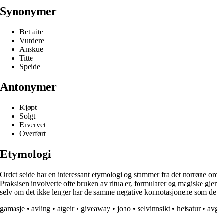
Synonymer
Betraite
Vurdere
Anskue
Titte
Speide
Antonymer
Kjøpt
Solgt
Ervervet
Overført
Etymologi
Ordet seide har en interessant etymologi og stammer fra det norrøne orde
Praksisen involverte ofte bruken av ritualer, formularer og magiske gjen
selv om det ikke lenger har de samme negative konnotasjonene som det h
gamasje
•
avling
•
atgeir
•
giveaway
•
joho
•
selvinnsikt
•
heisatur
•
av