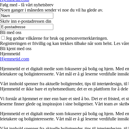
Følg med - få vårt nyhetsbrev
Noen ganger i måneden sender vi noe du vil ha glede av.
Skriv inn e-postadressen din
Bli med oss
Jeg godtar vilkårene for bruk og personvernerklæringen.
Registreringen er frivillig og kan trekkes tilbake når som helst. Les våre
Bli kjent med oss
Hjemmetid
Hjemmetid.com
Hjemmetid er et digitalt medie som fokuserer på bolig og hjem. Med en d
leietakere og boliginteresserte. Vårt mål er å gi leserne verdifulle innsi
Vårt innhold spenner fra aktuelle boligtrender, tips til interiørdesign, t
Hjemmetid er ikke bare et nyhetsmedium; det er en plattform for å dele
Vi forstår at hjemmet er mer enn bare et sted å bo. Det er et fristed, et
leserne finner glede og inspirasjon i sine boligreiser. Vårt team av skr
Hjemmetid er et digitalt medie som fokuserer på bolig og hjem. Med en d
leietakere og boliginteresserte. Vårt mål er å gi leserne verdifulle innsi
Vårt innhold spenner fra aktuelle boligtrender, tips til interiørdesign, t