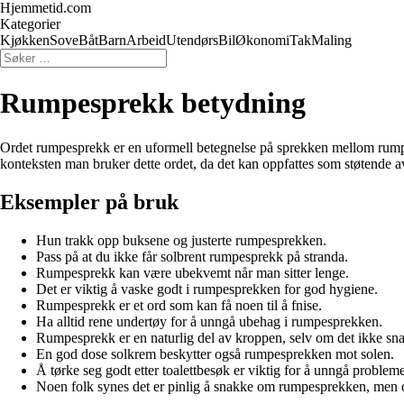
Hjemmetid.com
Kategorier
Kjøkken
Sove
Båt
Barn
Arbeid
Utendørs
Bil
Økonomi
Tak
Maling
Rumpesprekk betydning
Ordet rumpesprekk er en uformell betegnelse på sprekken mellom rumpeb
konteksten man bruker dette ordet, da det kan oppfattes som støtende a
Eksempler på bruk
Hun trakk opp buksene og justerte rumpesprekken.
Pass på at du ikke får solbrent rumpesprekk på stranda.
Rumpesprekk kan være ubekvemt når man sitter lenge.
Det er viktig å vaske godt i rumpesprekken for god hygiene.
Rumpesprekk er et ord som kan få noen til å fnise.
Ha alltid rene undertøy for å unngå ubehag i rumpesprekken.
Rumpesprekk er en naturlig del av kroppen, selv om det ikke sn
En god dose solkrem beskytter også rumpesprekken mot solen.
Å tørke seg godt etter toalettbesøk er viktig for å unngå probl
Noen folk synes det er pinlig å snakke om rumpesprekken, men de