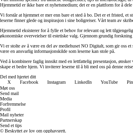
Hjemmetid er ikke bare et nyhetsmedium; det er en plattform for å dele
Vi forstår at hjemmet er mer enn bare et sted å bo. Det er et fristed, et
leserne finner glede og inspirasjon i sine boligreiser. Vårt team av skr
Hjemmetid eksisterer for å fylle et behov for relevant og lett tilgjeng
økonomiske overveielser til estetiske valg. Gjennom grundig forskning og
Vi er stolte av å være en del av mediehuset NO Digitalt, som gir oss et sol
være en ansvarlig informasjonskilde som leserne kan stole på.
Ved å kombinere faglig innsikt med en lettfattelig presentasjon, ønsker vi
skape et bedre hjem. Vi inviterer leserne til å bli med oss på denne rei
Del med hjertet ditt
X
Facebook
Instagram
LinkedIn
YouTube
Pin
Møt oss
Send mail
Media
Forfremmelse
Profil
Mail nyheter
Partnerskap
Send et tips
© Beskyttet av lov om opphavsrett.