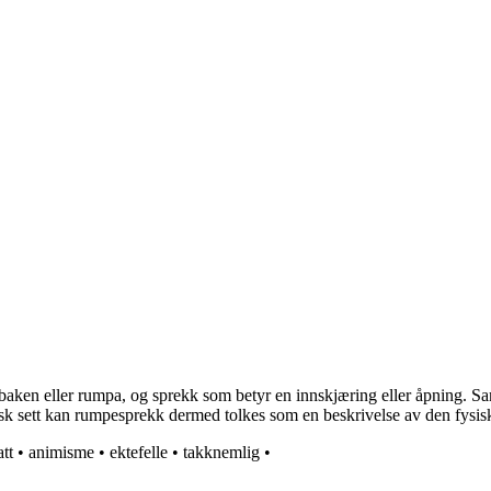
l baken eller rumpa, og sprekk som betyr en innskjæring eller åpning. 
isk sett kan rumpesprekk dermed tolkes som en beskrivelse av den fysi
att
•
animisme
•
ektefelle
•
takknemlig
•