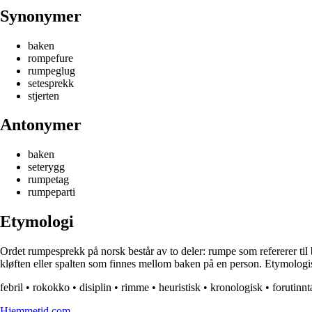
Synonymer
baken
rompefure
rumpeglug
setesprekk
stjerten
Antonymer
baken
seterygg
rumpetag
rumpeparti
Etymologi
Ordet rumpesprekk på norsk består av to deler: rumpe som refererer ti
kløften eller spalten som finnes mellom baken på en person. Etymolog
febril
•
rokokko
•
disiplin
•
rimme
•
heuristisk
•
kronologisk
•
forutinnt
Hjemmetid.com