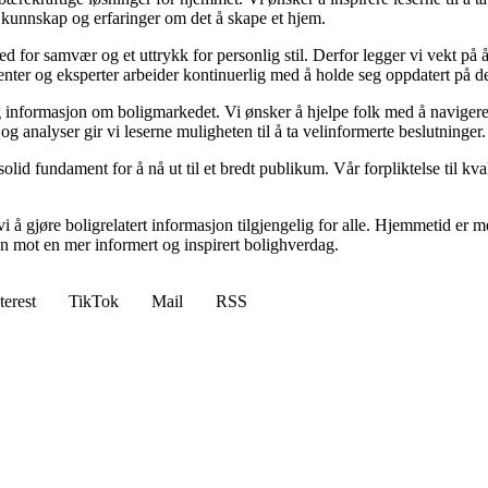
 kunnskap og erfaringer om det å skape et hjem.
 sted for samvær og et uttrykk for personlig stil. Derfor legger vi vekt p
ibenter og eksperter arbeider kontinuerlig med å holde seg oppdatert på 
elig informasjon om boligmarkedet. Vi ønsker å hjelpe folk med å naviger
 analyser gir vi leserne muligheten til å ta velinformerte beslutninger.
id fundament for å nå ut til et bredt publikum. Vår forpliktelse til kvalit
 å gjøre boligrelatert informasjon tilgjengelig for alle. Hjemmetid er mer
sen mot en mer informert og inspirert bolighverdag.
terest
TikTok
Mail
RSS