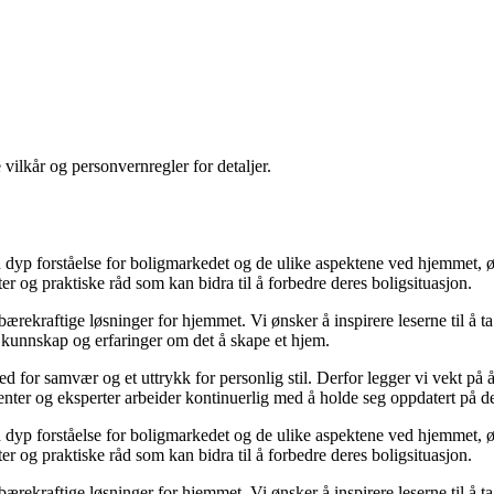
 vilkår og personvernregler for detaljer.
yp forståelse for boligmarkedet og de ulike aspektene ved hjemmet, ønsk
kter og praktiske råd som kan bidra til å forbedre deres boligsituasjon.
il bærekraftige løsninger for hjemmet. Vi ønsker å inspirere leserne til å 
 kunnskap og erfaringer om det å skape et hjem.
 sted for samvær og et uttrykk for personlig stil. Derfor legger vi vekt p
ibenter og eksperter arbeider kontinuerlig med å holde seg oppdatert på 
yp forståelse for boligmarkedet og de ulike aspektene ved hjemmet, ønsk
kter og praktiske råd som kan bidra til å forbedre deres boligsituasjon.
il bærekraftige løsninger for hjemmet. Vi ønsker å inspirere leserne til å 