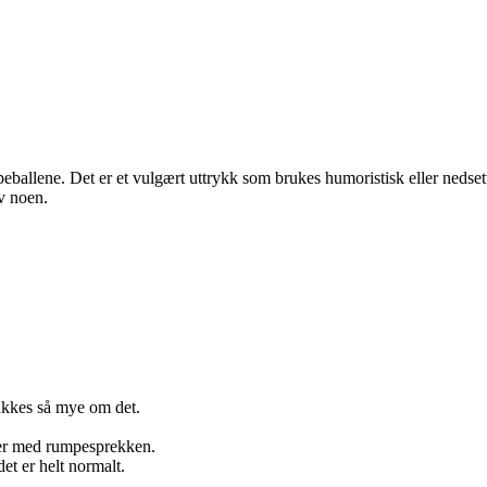
allene. Det er et vulgært uttrykk som brukes humoristisk eller nedset
v noen.
akkes så mye om det.
emer med rumpesprekken.
t er helt normalt.