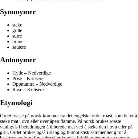
Synonymer
steke
grille
surre
brune
sautere
Antonymer
Hylle – Nedverdige
Prise – Kritisere
Oppmuntre – Nedverdige
Rose – Kritisere
Etymologi
Ordet roaste på norsk kommer fra det engelske ordet roast, som betyr å
steke mat i ovn eller over åpen flamme. På norsk brukes roaste
vanligvis i betydningen å tilberede mat ved å steke den i ovn eller på
grill. Ordet brukes også i slang og humoristisk sammenheng for å
beskrive en form for satire eller komisk kritikk rettet mot en person