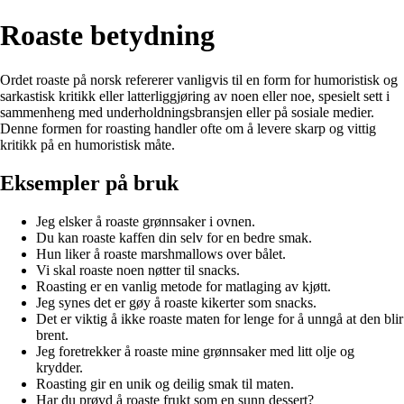
Roaste betydning
Ordet roaste på norsk refererer vanligvis til en form for humoristisk og
sarkastisk kritikk eller latterliggjøring av noen eller noe, spesielt sett i
sammenheng med underholdningsbransjen eller på sosiale medier.
Denne formen for roasting handler ofte om å levere skarp og vittig
kritikk på en humoristisk måte.
Eksempler på bruk
Jeg elsker å roaste grønnsaker i ovnen.
Du kan roaste kaffen din selv for en bedre smak.
Hun liker å roaste marshmallows over bålet.
Vi skal roaste noen nøtter til snacks.
Roasting er en vanlig metode for matlaging av kjøtt.
Jeg synes det er gøy å roaste kikerter som snacks.
Det er viktig å ikke roaste maten for lenge for å unngå at den blir
brent.
Jeg foretrekker å roaste mine grønnsaker med litt olje og
krydder.
Roasting gir en unik og deilig smak til maten.
Har du prøvd å roaste frukt som en sunn dessert?