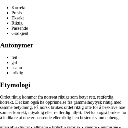
Korrekt
Presis
Eksakt
Riktig
Passende
Godkjent
Antonymer
feil
gal
usann
uriktig
Etymologi
Ordet riktig kommer fra norrønt riktigr som betyr rett, rettferdig,
korrekt. Det kan også ha opprinnelse fra gammelhøytysk rihtig med
samme betydning. På norsk brukes ordet riktig ofte for å beskrive noe
som er korrekt, nøyaktig eller rettferdig utført. Det kan også brukes for
å indikere at noe er passende eller riktig i en bestemt sammenheng.
intersubjektivitet
•
allmenn
•
kritisk
•
retorisk
•
vandre
•
animisme
•