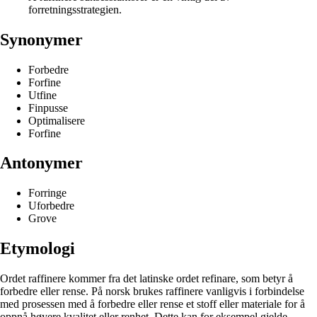
forretningsstrategien.
Synonymer
Forbedre
Forfine
Utfine
Finpusse
Optimalisere
Forfine
Antonymer
Forringe
Uforbedre
Grove
Etymologi
Ordet raffinere kommer fra det latinske ordet refinare, som betyr å
forbedre eller rense. På norsk brukes raffinere vanligvis i forbindelse
med prosessen med å forbedre eller rense et stoff eller materiale for å
oppnå høyere kvalitet eller renhet. Dette kan for eksempel gjelde