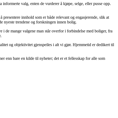
 ta informerte valg, enten de vurderer å kjøpe, selge, eller pusse opp.
på å presentere innhold som er både relevant og engasjerende, slik at
 de nyeste trendene og forskningen innen bolig.
re i de mange valgene man står overfor i forbindelse med boliger, fra
.
itet og objektivitet gjenspeiles i alt vi gjør. Hjemmetid er dedikert til
er enn bare en kilde til nyheter; det er et fellesskap for alle som