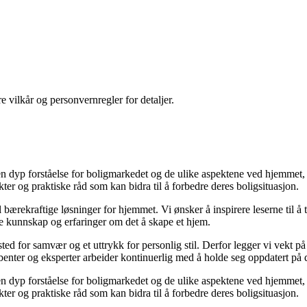
re vilkår og personvernregler for detaljer.
 dyp forståelse for boligmarkedet og de ulike aspektene ved hjemmet, øn
ikter og praktiske råd som kan bidra til å forbedre deres boligsituasjon.
til bærekraftige løsninger for hjemmet. Vi ønsker å inspirere leserne til å
le kunnskap og erfaringer om det å skape et hjem.
t sted for samvær og et uttrykk for personlig stil. Derfor legger vi vekt 
kribenter og eksperter arbeider kontinuerlig med å holde seg oppdatert på
 dyp forståelse for boligmarkedet og de ulike aspektene ved hjemmet, øn
ikter og praktiske råd som kan bidra til å forbedre deres boligsituasjon.