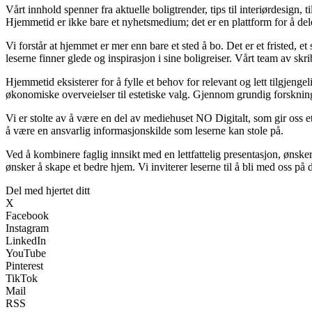
Vårt innhold spenner fra aktuelle boligtrender, tips til interiørdesign, 
Hjemmetid er ikke bare et nyhetsmedium; det er en plattform for å de
Vi forstår at hjemmet er mer enn bare et sted å bo. Det er et fristed, e
leserne finner glede og inspirasjon i sine boligreiser. Vårt team av s
Hjemmetid eksisterer for å fylle et behov for relevant og lett tilgjen
økonomiske overveielser til estetiske valg. Gjennom grundig forskning 
Vi er stolte av å være en del av mediehuset NO Digitalt, som gir oss et s
å være en ansvarlig informasjonskilde som leserne kan stole på.
Ved å kombinere faglig innsikt med en lettfattelig presentasjon, ønsker 
ønsker å skape et bedre hjem. Vi inviterer leserne til å bli med oss på
Del med hjertet ditt
X
Facebook
Instagram
LinkedIn
YouTube
Pinterest
TikTok
Mail
RSS