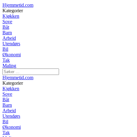
Hjemmetid.com
Kategorier
Kjøkken
Sove
Båt
Barn
Arbeid
Utendørs
Bil
Økonomi
Tak
Maling
Hjemmetid.com
Kategorier
Kjøkken
Sove
Båt
Barn
Arbeid
Utendørs
Bil
Økonomi
Tak