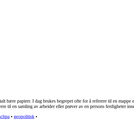
alt bære papirer. I dag brukes begrepet ofte for å referere til en mappe 
rere til en samling av arbeider eller prøver av en persons ferdigheter in
schpa
•
geopolitisk
•