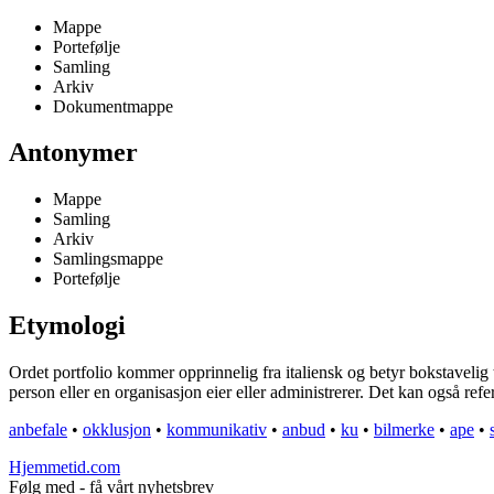
Mappe
Portefølje
Samling
Arkiv
Dokumentmappe
Antonymer
Mappe
Samling
Arkiv
Samlingsmappe
Portefølje
Etymologi
Ordet portfolio kommer opprinnelig fra italiensk og betyr bokstavelig t
person eller en organisasjon eier eller administrerer. Det kan også refe
anbefale
•
okklusjon
•
kommunikativ
•
anbud
•
ku
•
bilmerke
•
ape
•
Hjemmetid.com
Følg med - få vårt nyhetsbrev