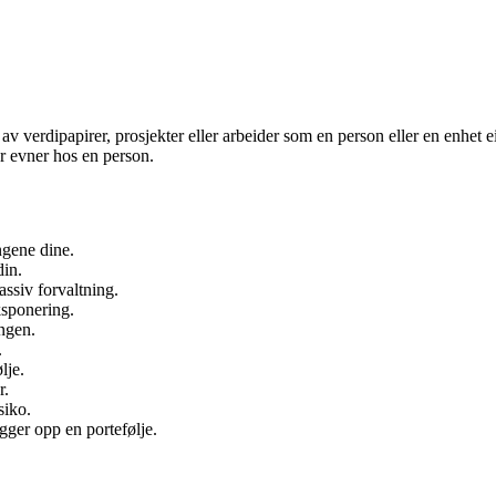
 av verdipapirer, prosjekter eller arbeider som en person eller en enhet e
r evner hos en person.
ingene dine.
din.
assiv forvaltning.
ksponering.
ingen.
.
lje.
r.
siko.
ygger opp en portefølje.