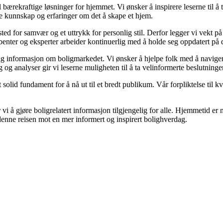
til bærekraftige løsninger for hjemmet. Vi ønsker å inspirere leserne til å
le kunnskap og erfaringer om det å skape et hjem.
t sted for samvær og et uttrykk for personlig stil. Derfor legger vi vekt 
kribenter og eksperter arbeider kontinuerlig med å holde seg oppdatert på
gelig informasjon om boligmarkedet. Vi ønsker å hjelpe folk med å navige
og analyser gir vi leserne muligheten til å ta velinformerte beslutninger
olid fundament for å nå ut til et bredt publikum. Vår forpliktelse til kval
vi å gjøre boligrelatert informasjon tilgjengelig for alle. Hjemmetid er m
 denne reisen mot en mer informert og inspirert bolighverdag.