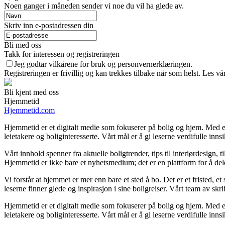
Noen ganger i måneden sender vi noe du vil ha glede av.
Skriv inn e-postadressen din
Bli med oss
Takk for interessen og registreringen
Jeg godtar vilkårene for bruk og personvernerklæringen.
Registreringen er frivillig og kan trekkes tilbake når som helst. Les vå
Bli kjent med oss
Hjemmetid
Hjemmetid.com
Hjemmetid er et digitalt medie som fokuserer på bolig og hjem. Med en
leietakere og boliginteresserte. Vårt mål er å gi leserne verdifulle inns
Vårt innhold spenner fra aktuelle boligtrender, tips til interiørdesign, 
Hjemmetid er ikke bare et nyhetsmedium; det er en plattform for å de
Vi forstår at hjemmet er mer enn bare et sted å bo. Det er et fristed, e
leserne finner glede og inspirasjon i sine boligreiser. Vårt team av s
Hjemmetid er et digitalt medie som fokuserer på bolig og hjem. Med en
leietakere og boliginteresserte. Vårt mål er å gi leserne verdifulle inns