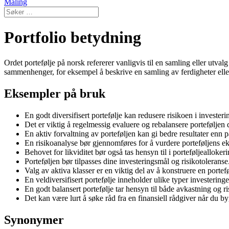
Maling
Portfolio betydning
Ordet portefølje på norsk refererer vanligvis til en samling eller utvalg
sammenhenger, for eksempel å beskrive en samling av ferdigheter elle
Eksempler på bruk
En godt diversifisert portefølje kan redusere risikoen i invester
Det er viktig å regelmessig evaluere og rebalansere porteføljen 
En aktiv forvaltning av porteføljen kan gi bedre resultater enn p
En risikoanalyse bør gjennomføres for å vurdere porteføljens e
Behovet for likviditet bør også tas hensyn til i porteføljealloker
Porteføljen bør tilpasses dine investeringsmål og risikotoleranse
Valg av aktiva klasser er en viktig del av å konstruere en portefø
En veldiversifisert portefølje inneholder ulike typer investeringe
En godt balansert portefølje tar hensyn til både avkastning og ri
Det kan være lurt å søke råd fra en finansiell rådgiver når du b
Synonymer